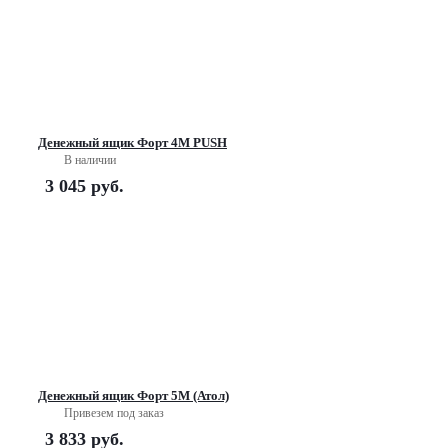
Денежный ящик Форт 4М PUSH
В наличии
3 045
руб.
Денежный ящик Форт 5М (Атол)
Привезем под заказ
3 833
руб.