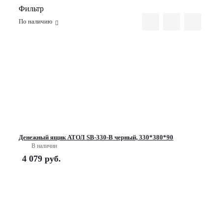
Фильтр
По наличию
Денежный ящик АТОЛ SB-330-B черный, 330*380*90
В наличии
4 079
руб.