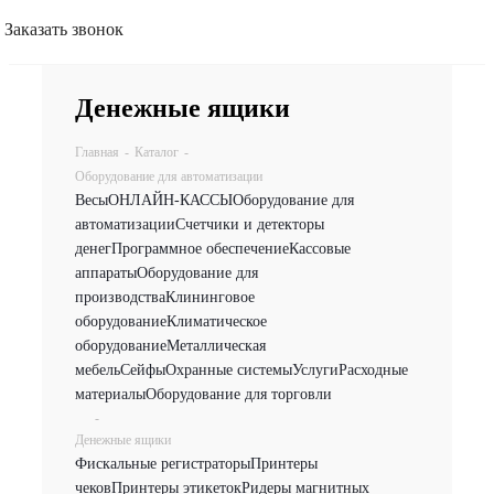
Заказать звонок
Денежные ящики
Главная
-
Каталог
-
Оборудование для автоматизации
Весы
ОНЛАЙН-КАССЫ
Оборудование для
автоматизации
Счетчики и детекторы
денег
Программное обеспечение
Кассовые
аппараты
Оборудование для
производства
Клининговое
оборудование
Климатическое
оборудование
Металлическая
мебель
Сейфы
Охранные системы
Услуги
Расходные
материалы
Оборудование для торговли
-
Денежные ящики
Фискальные регистраторы
Принтеры
чеков
Принтеры этикеток
Ридеры магнитных