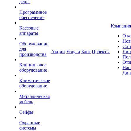
денег
Программное
обеспечение
Компания
Кассовые
аппараты
О к
Нов
Оборудование
Сот
для
Акции
Услуги
Блог
Проекты
Лиц
производства
Пол
Отз
Клининговое
Нап
оборудование
Дир
Климатическое
оборудование
Металлическая
мебель
Сейфы
Охранные
системы