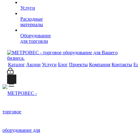
Услуги
Расходные
материалы
Оборудование
для торговли
Каталог
Акции
Услуги
Блог
Проекты
Компания
Контакты
Е