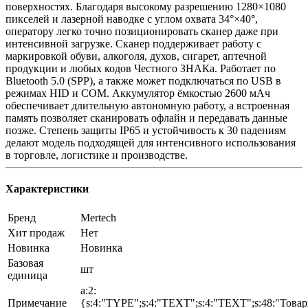
поверхностях. Благодаря высокому разрешению 1280×1080
пикселей и лазерной наводке с углом охвата 34°×40°,
оператору легко точно позиционировать сканер даже при
интенсивной загрузке. Сканер поддерживает работу с
маркировкой обуви, алкоголя, духов, сигарет, аптечной
продукции и любых кодов Честного ЗНАКа. Работает по
Bluetooth 5.0 (SPP), а также может подключаться по USB в
режимах HID и COM. Аккумулятор ёмкостью 2600 мАч
обеспечивает длительную автономную работу, а встроенная
память позволяет сканировать офлайн и передавать данные
позже. Степень защиты IP65 и устойчивость к 30 падениям
делают модель подходящей для интенсивного использования
в торговле, логистике и производстве.
Характеристики
Бренд
Mertech
Хит продаж
Нет
Новинка
Новинка
Базовая
шт
единица
a:2:
Примечание
{s:4:"TYPE";s:4:"TEXT";s:4:"TEXT";s:48:"Това