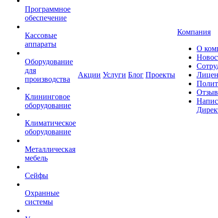
Программное
обеспечение
Компания
Кассовые
аппараты
О ком
Новос
Оборудование
Сотру
для
Акции
Услуги
Блог
Проекты
Лицен
производства
Полит
Отзы
Клининговое
Напис
оборудование
Дирек
Климатическое
оборудование
Металлическая
мебель
Сейфы
Охранные
системы