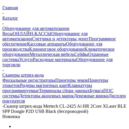
Главная
-
Каталог
-
Оборудование для автоматизации
Весы
ОНЛАЙН-КАССЫ
Оборудование для
автоматизации
Счетчики и детекторы денег
Программное
обеспечение
Кассовые аппараты
Оборудование для
производства
Клининговое оборудование
Климатическое
оборудование
Металлическая мебель
Сейфы
Охранные
системы
Услуги
Расходные материалы
Оборудование для
торговли
-
Сканеры штрих-кода
Фискальные регистраторы
Принтеры чеков
Принтеры
этикеток
Ридеры магнитных карт
Клавиатуры
программируемые
Терминалы сбора данных
Бумага
ПОС
системы
Детекторы акцизных марок
Денежные ящики
Дисплеи
покупателя
-
Сканер штрих-кода Mertech CL-2425 Ai HR 2Core XLaser BLE
SPP Dongle P2D USB Black (беспроводной)
Новинка