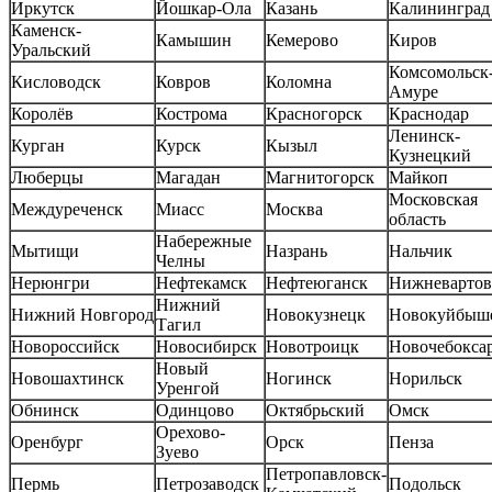
Иркутск
Йошкар-Ола
Казань
Калининград
Каменск-
Камышин
Кемерово
Киров
Уральский
Комсомольск-
Кисловодск
Ковров
Коломна
Амуре
Королёв
Кострома
Красногорск
Краснодар
Ленинск-
Курган
Курск
Кызыл
Кузнецкий
Люберцы
Магадан
Магнитогорск
Майкоп
Московская
Междуреченск
Миасс
Москва
область
Набережные
Мытищи
Назрань
Нальчик
Челны
Нерюнгри
Нефтекамск
Нефтеюганск
Нижневартов
Нижний
Нижний Новгород
Новокузнецк
Новокуйбыш
Тагил
Новороссийск
Новосибирск
Новотроицк
Новочебокса
Новый
Новошахтинск
Ногинск
Норильск
Уренгой
Обнинск
Одинцово
Октябрьский
Омск
Орехово-
Оренбург
Орск
Пенза
Зуево
Петропавловск-
Пермь
Петрозаводск
Подольск