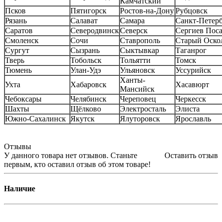
Камчатский
Псков
Пятигорск
Ростов-на-Дону
Рубцовск
Рязань
Салават
Самара
Санкт-Петер
Саратов
Северодвинск
Северск
Сергиев Пос
Смоленск
Сочи
Ставрополь
Старый Оско
Сургут
Сызрань
Сыктывкар
Таганрог
Тверь
Тобольск
Тольятти
Томск
Тюмень
Улан-Удэ
Ульяновск
Уссурийск
Ханты-
Ухта
Хабаровск
Хасавюрт
Мансийск
Чебоксары
Челябинск
Череповец
Черкесск
Шахты
Щёлково
Электросталь
Элиста
Южно-Сахалинск
Якутск
Ялуторовск
Ярославль
Отзывы
У данного товара нет отзывов. Станьте
Оставить отзыв
первым, кто оставил отзыв об этом товаре!
Наличие