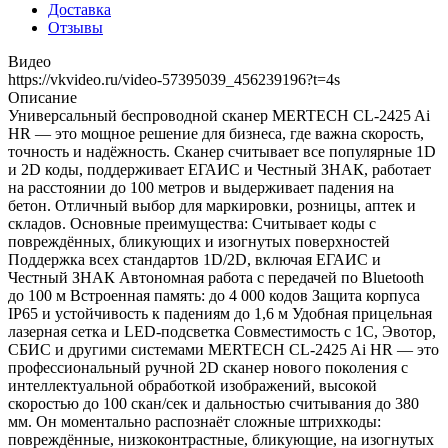
Доставка
Отзывы
Видео
https://vkvideo.ru/video-57395039_456239196?t=4s
Описание
Универсальный беспроводной сканер MERTECH CL-2425 Ai
HR — это мощное решение для бизнеса, где важна скорость,
точность и надёжность. Сканер считывает все популярные 1D
и 2D коды, поддерживает ЕГАИС и Честный ЗНАК, работает
на расстоянии до 100 метров и выдерживает падения на
бетон. Отличный выбор для маркировки, розницы, аптек и
складов. Основные преимущества: Считывает коды с
повреждённых, бликующих и изогнутых поверхностей
Поддержка всех стандартов 1D/2D, включая ЕГАИС и
Честный ЗНАК Автономная работа с передачей по Bluetooth
до 100 м Встроенная память: до 4 000 кодов Защита корпуса
IP65 и устойчивость к падениям до 1,6 м Удобная прицельная
лазерная сетка и LED-подсветка Совместимость с 1С, Эвотор,
СБИС и другими системами MERTECH CL-2425 Ai HR — это
профессиональный ручной 2D сканер нового поколения с
интеллектуальной обработкой изображений, высокой
скоростью до 100 скан/сек и дальностью считывания до 380
мм. Он моментально распознаёт сложные штрихкоды:
повреждённые, низкоконтрастные, бликующие, на изогнутых