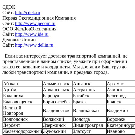
СДЭК
Сайт:
http://cdek.ru
Первая Экспедиционная Компания
Сайт:
http://www.pecom.ru
ООО ЖелДорЭкспедиция
Сайт:
http://www.jde.ru
Деловые Линии
Сайт:
http://www.dellin.ru
Если вас интересует доставка транспортной компанией, не
представленной в данном списке, укажите при оформлении
заказа ее название и координаты. Мы доставим Ваш груз до
любой транспортной компании, в пределах города.
Абакан
Альметьевск
Ангарск
Арзамас
Артём
Архангельск
Астрахань
Ачинск
Балашиха
Барнаул
Батайск
Белгород
Благовещенск
Борисоглебск
Братск
Брянск
Великий
Владивосток
Владикавказ
Владимир
Новгород
Волгодонск
Волжский
Вологда
Воронеж
Дербент
Дзержинск
Димитровград
Екатеринбур
Железнодорожный
Жуковский
Златоуст
Иваново