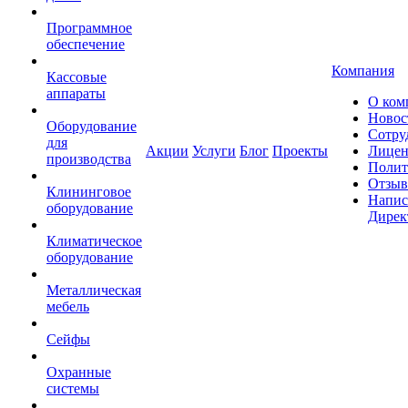
Программное
обеспечение
Компания
Кассовые
аппараты
О ком
Новос
Оборудование
Сотру
для
Акции
Услуги
Блог
Проекты
Лицен
производства
Полит
Отзы
Клининговое
Напис
оборудование
Дирек
Климатическое
оборудование
Металлическая
мебель
Сейфы
Охранные
системы