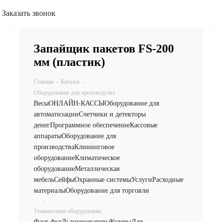
Заказать звонок
Запайщик пакетов FS-200
мм (пластик)
Главная
-
Каталог
-
Оборудование для производства
Весы
ОНЛАЙН-КАССЫ
Оборудование для
автоматизации
Счетчики и детекторы
денег
Программное обеспечение
Кассовые
аппараты
Оборудование для
производства
Клининговое
оборудование
Климатическое
оборудование
Металлическая
мебель
Сейфы
Охранные системы
Услуги
Расходные
материалы
Оборудование для торговли
-
Упаковочное оборудование
Фаст-фуд
Льдогенераторы
Кулеры
Для