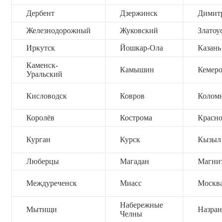
Дербент
Дзержинск
Димит
Железнодорожный
Жуковский
Златоу
Иркутск
Йошкар-Ола
Казань
Каменск-
Камышин
Кемер
Уральский
Кисловодск
Ковров
Колом
Королёв
Кострома
Красно
Курган
Курск
Кызыл
Люберцы
Магадан
Магни
Междуреченск
Миасс
Москв
Набережные
Мытищи
Назран
Челны