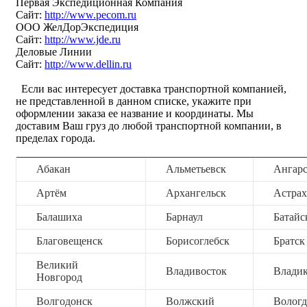
Первая Экспедиционная Компания
Сайт:
http://www.pecom.ru
ООО ЖелДорЭкспедиция
Сайт:
http://www.jde.ru
Деловые Линии
Сайт:
http://www.dellin.ru
Если вас интересует доставка транспортной компанией,
не представленной в данном списке, укажите при
оформлении заказа ее название и координаты. Мы
доставим Ваш груз до любой транспортной компании, в
пределах города.
Абакан
Альметьевск
Ангар
Артём
Архангельск
Астрах
Балашиха
Барнаул
Батайс
Благовещенск
Борисоглебск
Братск
Великий
Владивосток
Владик
Новгород
Волгодонск
Волжский
Вологд