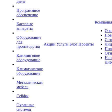
денег
Программное
обеспечение
Компания
Кассовые
аппараты
О к
Нов
Оборудование
Сот
для
Акции
Услуги
Блог
Проекты
Лиц
производства
Пол
Отз
Клининговое
Нап
оборудование
Дир
Климатическое
оборудование
Металлическая
мебель
Сейфы
Охранные
системы