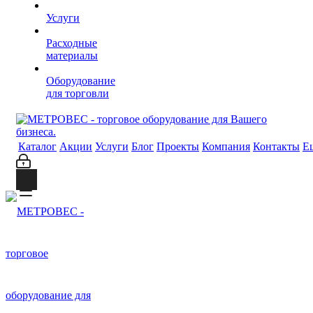
Услуги
Расходные
материалы
Оборудование
для торговли
Каталог
Акции
Услуги
Блог
Проекты
Компания
Контакты
Е