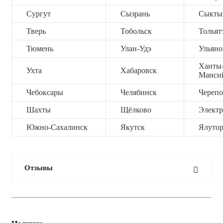
Сургут
Сызрань
Сыкты
Тверь
Тобольск
Тольят
Тюмень
Улан-Удэ
Ульяно
Ханты
Ухта
Хабаровск
Манси
Чебоксары
Челябинск
Черепо
Шахты
Щёлково
Электр
Южно-Сахалинск
Якутск
Ялутор
Отзывы