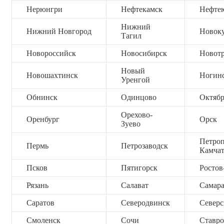
Нерюнгри
Нефтекамск
Нефте
Нижний
Нижний Новгород
Новок
Тагил
Новороссийск
Новосибирск
Новот
Новый
Новошахтинск
Ногин
Уренгой
Обнинск
Одинцово
Октяб
Орехово-
Оренбург
Орск
Зуево
Петроп
Пермь
Петрозаводск
Камча
Псков
Пятигорск
Ростов
Рязань
Салават
Самар
Саратов
Северодвинск
Северс
Смоленск
Сочи
Ставро