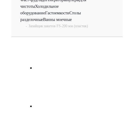
чистоты
Холодильное
оборудование
Гастоемкости
Столы
разделочные
Ванны моечные
-
Запайщик пакетов FS-200 мм (пластик)