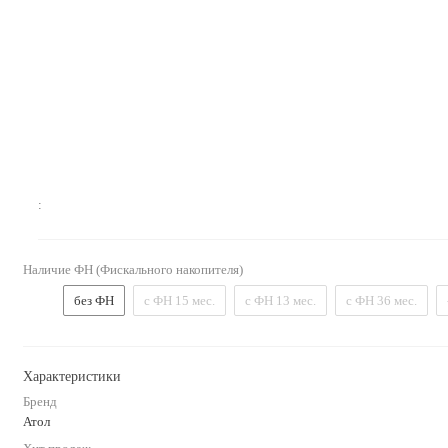
:
Наличие ФН (Фискального накопителя)
без ФН
с ФН 15 мес.
с ФН 13 мес.
с ФН 36 мес.
Характеристики
Бренд
Атол