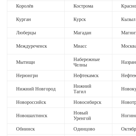
Королёв
Кострома
Красно
Курган
Курск
Кызыл
Люберцы
Магадан
Магни
Междуреченск
Миасс
Москв
Набережные
Мытищи
Назран
Челны
Нерюнгри
Нефтекамск
Нефте
Нижний
Нижний Новгород
Новок
Тагил
Новороссийск
Новосибирск
Новот
Новый
Новошахтинск
Ногин
Уренгой
Обнинск
Одинцово
Октяб