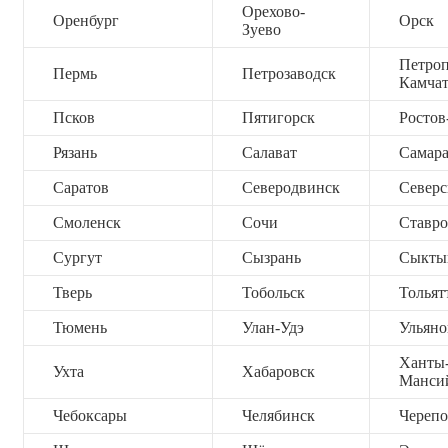
Орехово-
Оренбург
Орск
Зуево
Петроп
Пермь
Петрозаводск
Камча
Псков
Пятигорск
Ростов
Рязань
Салават
Самар
Саратов
Северодвинск
Северс
Смоленск
Сочи
Ставро
Сургут
Сызрань
Сыкты
Тверь
Тобольск
Тольят
Тюмень
Улан-Удэ
Ульяно
Ханты
Ухта
Хабаровск
Манси
Чебоксары
Челябинск
Черепо