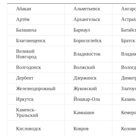
Абакан
Альметьевск
Ангар
Артём
Архангельск
Астрах
Балашиха
Барнаул
Батайс
Благовещенск
Борисоглебск
Братск
Великий
Владивосток
Владик
Новгород
Волгодонск
Волжский
Вологд
Дербент
Дзержинск
Димит
Железнодорожный
Жуковский
Златоу
Иркутск
Йошкар-Ола
Казань
Каменск-
Камышин
Кемер
Уральский
Кисловодск
Ковров
Колом