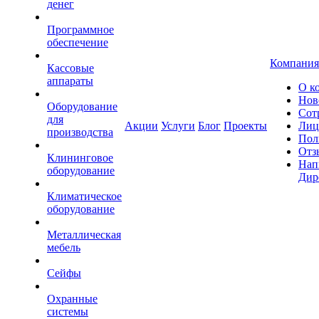
денег
Программное
обеспечение
Компания
Кассовые
аппараты
О к
Нов
Оборудование
Сот
для
Акции
Услуги
Блог
Проекты
Лиц
производства
Пол
Отз
Клининговое
Нап
оборудование
Дир
Климатическое
оборудование
Металлическая
мебель
Сейфы
Охранные
системы