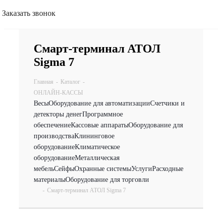
Заказать звонок
Смарт-терминал АТОЛ
Sigma 7
Главная
-
Каталог
-
ОНЛАЙН-КАССЫ
Весы
Оборудование для автоматизации
Счетчики и
детекторы денег
Программное
обеспечение
Кассовые аппараты
Оборудование для
производства
Клининговое
оборудование
Климатическое
оборудование
Металлическая
мебель
Сейфы
Охранные системы
Услуги
Расходные
материалы
Оборудование для торговли
-
Смарт-терминал АТОЛ Sigma 7