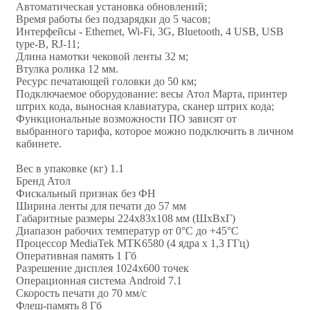
Автоматическая установка обновлений;
Время работы без подзарядки до 5 часов;
Интерфейсы - Ethernet, Wi-Fi, 3G, Bluetooth, 4 USB, USB
type-B, RJ-11;
Длина намотки чековой ленты 32 м;
Втулка ролика 12 мм.
Ресурс печатающей головки до 50 км;
Подключаемое оборудование: весы Атол Марта, принтер
штрих кода, выносная клавиатура, сканер штрих кода;
Функциональные возможности ПО зависят от
выбранного тарифа, которое можно подключить в личном
кабинете.
Вес в упаковке (кг) 1.1
Бренд Атол
Фискальный признак без ФН
Ширина ленты для печати до 57 мм
Габаритные размеры 224х83х108 мм (ШхВхГ)
Диапазон рабочих температур от 0°С до +45°C
Процессор MediaTek MTK6580 (4 ядра х 1,3 ГГц)
Оперативная память 1 Гб
Разрешение дисплея 1024х600 точек
Операционная система Android 7.1
Скорость печати до 70 мм/с
Флеш-память 8 Гб