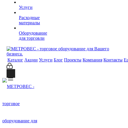
Услуги
Расходные
материалы
Оборудование
для торговли
Каталог
Акции
Услуги
Блог
Проекты
Компания
Контакты
Е