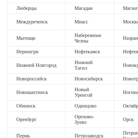
Люберцы
Магадан
Магни
Междуреченск
Миасс
Москв
Набережные
Мытищи
Назран
Челны
Нерюнгри
Нефтекамск
Нефте
Нижний
Нижний Новгород
Новок
Тагил
Новороссийск
Новосибирск
Новот
Новый
Новошахтинск
Ногин
Уренгой
Обнинск
Одинцово
Октяб
Орехово-
Оренбург
Орск
Зуево
Петроп
Пермь
Петрозаводск