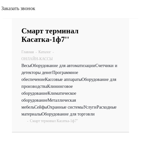
Заказать звонок
Смарт терминал
Касатка-1ф7''
Главная
-
Каталог
-
ОНЛАЙН-КАССЫ
Весы
Оборудование для автоматизации
Счетчики и
детекторы денег
Программное
обеспечение
Кассовые аппараты
Оборудование для
производства
Клининговое
оборудование
Климатическое
оборудование
Металлическая
мебель
Сейфы
Охранные системы
Услуги
Расходные
материалы
Оборудование для торговли
-
Смарт терминал Касатка-1ф7''