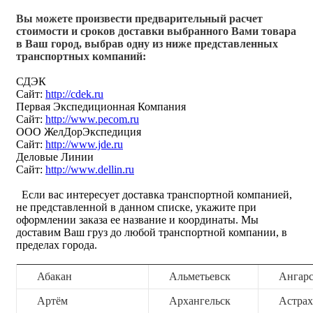
Вы можете произвести предварительный расчет
стоимости и сроков доставки выбранного Вами товара
в Ваш город, выбрав одну из ниже представленных
транспортных компаний:
СДЭК
Сайт:
http://cdek.ru
Первая Экспедиционная Компания
Сайт:
http://www.pecom.ru
ООО ЖелДорЭкспедиция
Сайт:
http://www.jde.ru
Деловые Линии
Сайт:
http://www.dellin.ru
Если вас интересует доставка транспортной компанией,
не представленной в данном списке, укажите при
оформлении заказа ее название и координаты. Мы
доставим Ваш груз до любой транспортной компании, в
пределах города.
Абакан
Альметьевск
Ангар
Артём
Архангельск
Астрах