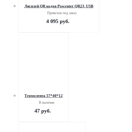
Дисплей QR кодов Poscenter QR23, USB
Привезем под заказ
4 095
руб.
Термолента 57*40*12
В наличии
47
руб.