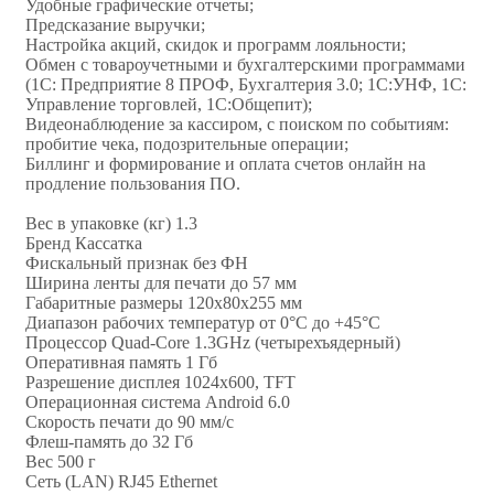
Удобные графические отчеты;
Предсказание выручки;
Настройка акций, скидок и программ лояльности;
Обмен с товароучетными и бухгалтерскими программами
(1C: Предприятие 8 ПРОФ, Бухгалтерия 3.0; 1С:УНФ, 1С:
Управление торговлей, 1С:Общепит);
Видеонаблюдение за кассиром, с поиском по событиям:
пробитие чека, подозрительные операции;
Биллинг и формирование и оплата счетов онлайн на
продление пользования ПО.
Вес в упаковке (кг) 1.3
Бренд Кассатка
Фискальный признак без ФН
Ширина ленты для печати до 57 мм
Габаритные размеры 120х80х255 мм
Диапазон рабочих температур от 0°С до +45°C
Процессор Quad-Core 1.3GHz (четырехъядерный)
Оперативная память 1 Гб
Разрешение дисплея 1024x600, TFT
Операционная система Android 6.0
Скорость печати до 90 мм/с
Флеш-память до 32 Гб
Вес 500 г
Сеть (LAN) RJ45 Ethernet