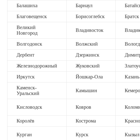
Балашиха
Барнаул
Батайс
Благовещенск
Борисоглебск
Братск
Великий
Владивосток
Владик
Новгород
Волгодонск
Волжский
Вологд
Дербент
Дзержинск
Димит
Железнодорожный
Жуковский
Златоу
Иркутск
Йошкар-Ола
Казань
Каменск-
Камышин
Кемер
Уральский
Кисловодск
Ковров
Колом
Королёв
Кострома
Красно
Курган
Курск
Кызыл