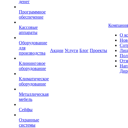
денег
Программное
обеспечение
Компания
Кассовые
аппараты
О к
Нов
Оборудование
Сот
для
Акции
Услуги
Блог
Проекты
Лиц
производства
Пол
Отз
Клининговое
Нап
оборудование
Дир
Климатическое
оборудование
Металлическая
мебель
Сейфы
Охранные
системы