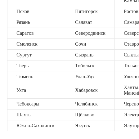
Камча
Псков
Пятигорск
Ростов
Рязань
Салават
Самар
Саратов
Северодвинск
Северс
Смоленск
Сочи
Ставро
Сургут
Сызрань
Сыкты
Тверь
Тобольск
Тольят
Тюмень
Улан-Удэ
Ульяно
Ханты
Ухта
Хабаровск
Манси
Чебоксары
Челябинск
Черепо
Шахты
Щёлково
Электр
Южно-Сахалинск
Якутск
Ялутор