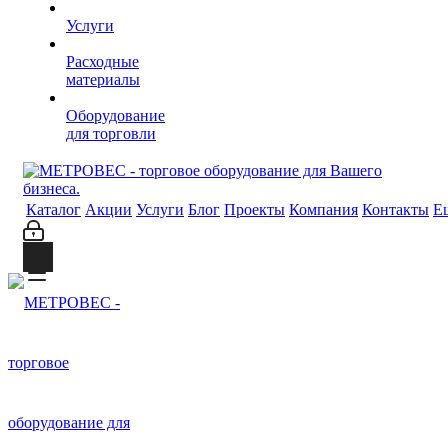
Услуги
Расходные
материалы
Оборудование
для торговли
Каталог
Акции
Услуги
Блог
Проекты
Компания
Контакты
Е