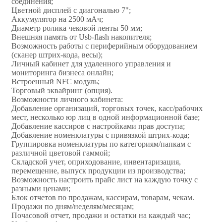
соединения;
Цветной дисплей с диагональю 7";
Аккумулятор на 2500 мАч;
Диаметр ролика чековой ленты 50 мм;
Внешняя память от Usb-flash накопителя;
Возможность работы с периферийным оборудованием
(сканер штрих-кода, весы);
Личный кабинет для удаленного управления и
мониторинга бизнеса онлайн;
Встроенный NFC модуль;
Торговый эквайринг (опция).
Возможности личного кабинета:
Добавление организаций, торговых точек, касс/рабочих
мест, несколько юр лиц в одной информационной базе;
Добавление кассиров с настройками прав доступа;
Добавление номенклатуры с привязкой штрих-кода;
Группировка номенклатуры по категориям/папкам с
различной цветовой гаммой;
Складской учет, оприходование, инвентаризация,
перемещение, выпуск продукции из производства;
Возможность настроить прайс лист на каждую точку с
разными ценами;
Блок отчетов по продажам, кассирам, товарам, чекам.
Продажи по дням/неделям/месяцам;
Почасовой отчет, продажи и остатки на каждый час;