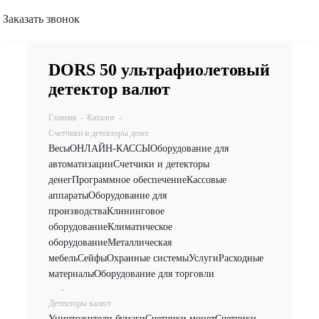
Заказать звонок
DORS 50 ультрафиолетовый
детектор валют
Главная
-
Каталог
-
Счетчики и детекторы денег
Весы
ОНЛАЙН-КАССЫ
Оборудование для
автоматизации
Счетчики и детекторы
денег
Программное обеспечение
Кассовые
аппараты
Оборудование для
производства
Клининговое
оборудование
Климатическое
оборудование
Металлическая
мебель
Сейфы
Охранные системы
Услуги
Расходные
материалы
Оборудование для торговли
-
Детекторы валют
Уничтожители бумаги
Счетчики монет
Счетчики