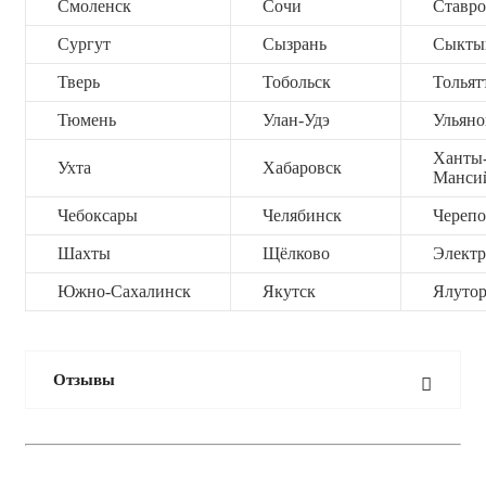
Смоленск
Сочи
Ставро
Сургут
Сызрань
Сыкты
Тверь
Тобольск
Тольят
Тюмень
Улан-Удэ
Ульяно
Ханты
Ухта
Хабаровск
Манси
Чебоксары
Челябинск
Черепо
Шахты
Щёлково
Электр
Южно-Сахалинск
Якутск
Ялутор
Отзывы