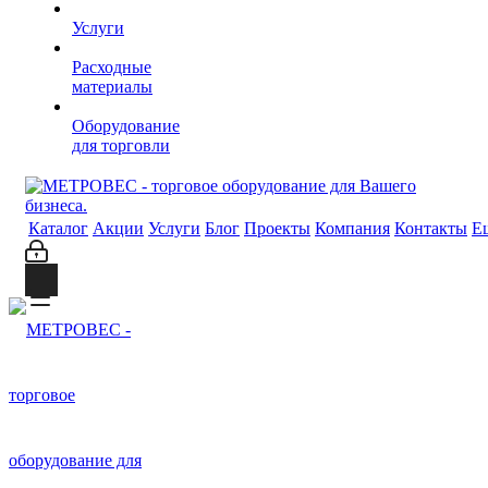
Услуги
Расходные
материалы
Оборудование
для торговли
Каталог
Акции
Услуги
Блог
Проекты
Компания
Контакты
Е