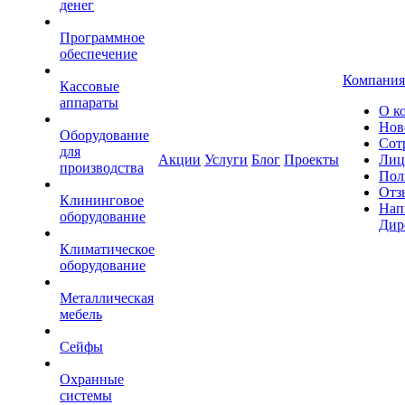
денег
Программное
обеспечение
Компания
Кассовые
аппараты
О к
Нов
Оборудование
Сот
для
Акции
Услуги
Блог
Проекты
Лиц
производства
Пол
Отз
Клининговое
Нап
оборудование
Дир
Климатическое
оборудование
Металлическая
мебель
Сейфы
Охранные
системы