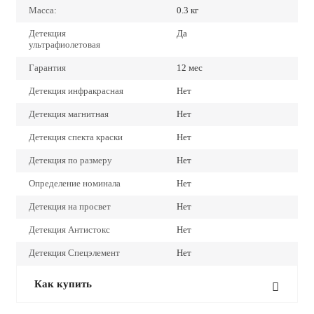
Масса:
0.3 кг
Детекция
Да
ультрафиолетовая
Гарантия
12 мес
Детекция инфракрасная
Нет
Детекция магнитная
Нет
Детекция спекта краски
Нет
Детекция по размеру
Нет
Определение номинала
Нет
Детекция на просвет
Нет
Детекция Антистокс
Нет
Детекция Спецэлемент
Нет
Как купить