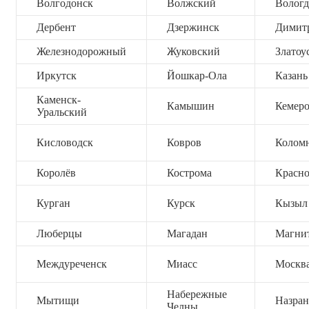
Волгодонск
Волжский
Вологд
Дербент
Дзержинск
Димит
Железнодорожный
Жуковский
Златоу
Иркутск
Йошкар-Ола
Казань
Каменск-
Камышин
Кемер
Уральский
Кисловодск
Ковров
Колом
Королёв
Кострома
Красно
Курган
Курск
Кызыл
Люберцы
Магадан
Магни
Междуреченск
Миасс
Москв
Набережные
Мытищи
Назран
Челны