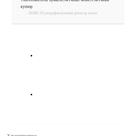
купюр
-
DORS 50 ультрафиолетовый детектор валют
Характеристики