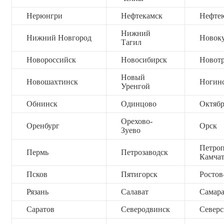
Нерюнгри
Нефтекамск
Нефте
Нижний
Нижний Новгород
Новок
Тагил
Новороссийск
Новосибирск
Новот
Новый
Новошахтинск
Ногин
Уренгой
Обнинск
Одинцово
Октяб
Орехово-
Оренбург
Орск
Зуево
Петроп
Пермь
Петрозаводск
Камча
Псков
Пятигорск
Ростов
Рязань
Салават
Самар
Саратов
Северодвинск
Северс