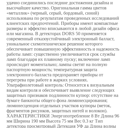
удачно соединились последние достижения дизайна и
высочайшее качество. Оригинальная гамма цветов
«металлик» (черный, серый, бордовый, синий)
использована по результатам проведенных исследований
клиентских предпочтений. Приборы имеют компактные
размеры и эффектно вписываются в любой дизайн офиса
или магазина. В детекторах DORS 50 применяется
современный отказоустойчивый электронный балласт,
уникальное схемотехническое решение которого
обеспечивает повышенную эффективность и надежность
работы ламп: существенно увеличивается срок службы
ламп благодаря их плавному пуску; включение ламп
происходит моментально; лампы светят на полную
паспортную мощность; температурная защита
электронного балласта предохраняет приборы от
перегрева при работе в жарких условиях.
Ультрафиолетовый контроль: Относится к визуальным
видам контроля и обеспечивает выявление следующих
защитных признаков подлинности купюр: отсутствие на
бумаге банкноты общего фона люминесцирования;
люминесценция отдельных участков купюры (меток,
фрагментов рисунков, защитных нитей и волокон).
ХАРАКТЕРИСТИКИ Энергопотребление 8 Вт Длина 96
мм Ширина 190 мм Высота 75 мм Вес 0.3 кг Тип
детектора просмотровый Детекция УФ да Длина волны