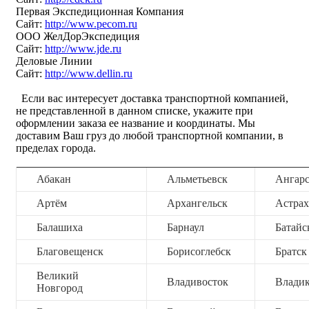
Первая Экспедиционная Компания
Сайт:
http://www.pecom.ru
ООО ЖелДорЭкспедиция
Сайт:
http://www.jde.ru
Деловые Линии
Сайт:
http://www.dellin.ru
Если вас интересует доставка транспортной компанией,
не представленной в данном списке, укажите при
оформлении заказа ее название и координаты. Мы
доставим Ваш груз до любой транспортной компании, в
пределах города.
Абакан
Альметьевск
Ангар
Артём
Архангельск
Астрах
Балашиха
Барнаул
Батайс
Благовещенск
Борисоглебск
Братск
Великий
Владивосток
Владик
Новгород