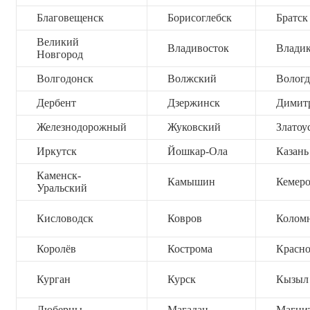
Благовещенск
Борисоглебск
Братск
Великий
Владивосток
Владик
Новгород
Волгодонск
Волжский
Вологд
Дербент
Дзержинск
Димит
Железнодорожный
Жуковский
Златоу
Иркутск
Йошкар-Ола
Казань
Каменск-
Камышин
Кемер
Уральский
Кисловодск
Ковров
Колом
Королёв
Кострома
Красно
Курган
Курск
Кызыл
Люберцы
Магадан
Магни