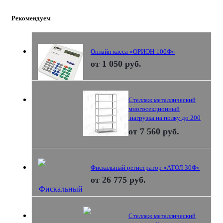
Рекомендуем
Онлайн касса «ОРИОН-100Ф»
от
1 050 руб.
Стеллаж металлический
многосекционный
.нагрузка на полку до 200
кг
от
7 560 руб.
Фискальный регистратор «АТОЛ 30Ф»
от
26 775 руб.
Стеллаж металлический