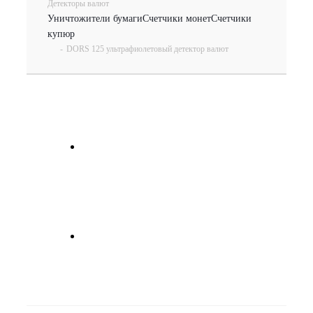
Детекторы валют
Уничтожители бумаги
Счетчики монет
Счетчики
купюр
-
DORS 125 ультрафиолетовый детектор валют