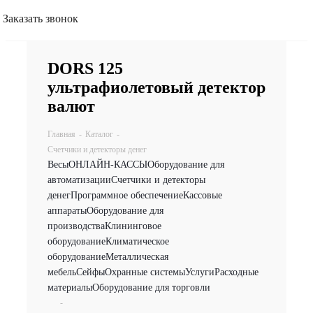
Заказать звонок
DORS 125
ультрафиолетовый детектор
валют
Главная
-
Каталог
-
Счетчики и детекторы денег
Весы
ОНЛАЙН-КАССЫ
Оборудование для
автоматизации
Счетчики и детекторы
денег
Программное обеспечение
Кассовые
аппараты
Оборудование для
производства
Клининговое
оборудование
Климатическое
оборудование
Металлическая
мебель
Сейфы
Охранные системы
Услуги
Расходные
материалы
Оборудование для торговли
-