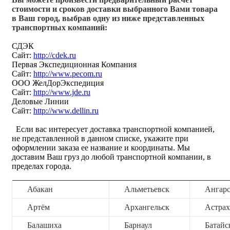
стоимости и сроков доставки выбранного Вами товара
в Ваш город, выбрав одну из ниже представленных
транспортных компаний:
СДЭК
Сайт:
http://cdek.ru
Первая Экспедиционная Компания
Сайт:
http://www.pecom.ru
ООО ЖелДорЭкспедиция
Сайт:
http://www.jde.ru
Деловые Линии
Сайт:
http://www.dellin.ru
Если вас интересует доставка транспортной компанией,
не представленной в данном списке, укажите при
оформлении заказа ее название и координаты. Мы
доставим Ваш груз до любой транспортной компании, в
пределах города.
Абакан
Альметьевск
Ангар
Артём
Архангельск
Астрах
Балашиха
Барнаул
Батайс