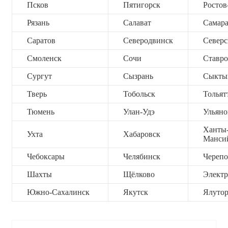
Псков
Пятигорск
Ростов
Рязань
Салават
Самар
Саратов
Северодвинск
Северс
Смоленск
Сочи
Ставро
Сургут
Сызрань
Сыкты
Тверь
Тобольск
Тольят
Тюмень
Улан-Удэ
Ульяно
Ханты
Ухта
Хабаровск
Манси
Чебоксары
Челябинск
Черепо
Шахты
Щёлково
Электр
Южно-Сахалинск
Якутск
Ялутор