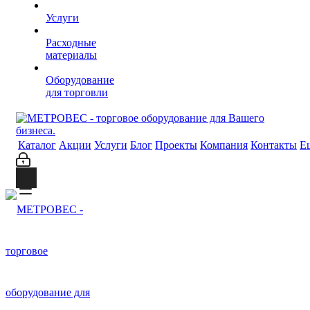
Услуги
Расходные
материалы
Оборудование
для торговли
Каталог
Акции
Услуги
Блог
Проекты
Компания
Контакты
Е