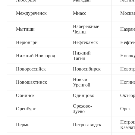
Междуреченск
Миасс
Москв
Набережные
Мытищи
Назран
Челны
Нерюнгри
Нефтекамск
Нефте
Нижний
Нижний Новгород
Новок
Тагил
Новороссийск
Новосибирск
Новот
Новый
Новошахтинск
Ногин
Уренгой
Обнинск
Одинцово
Октяб
Орехово-
Оренбург
Орск
Зуево
Петроп
Пермь
Петрозаводск
Камча