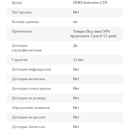
Бренд
DORS Industries LTD
Хит продаж
Нет
Базовая единица
шт
Примечание
Товары Под заказ 50%
предоплата. Срок 6-12 дней.
Детекция
Да
ультрафиолетовая
Гарантия
12 мес
Детекция инфракрасная
Нет
Детекция магнитная
Нет
Детекция спекта краски
Нет
Детекция по размеру
Нет
Определение номинала
Нет
Детекция на просвет
Нет
Детекция Антистокс
Нет