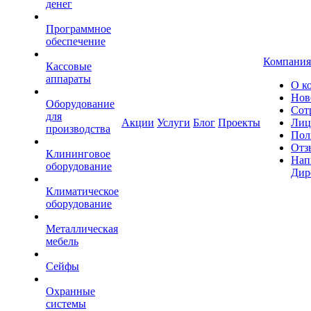
денег
Программное
обеспечение
Компания
Кассовые
аппараты
О к
Нов
Оборудование
Сот
для
Акции
Услуги
Блог
Проекты
Лиц
производства
Пол
Отз
Клининговое
Нап
оборудование
Дир
Климатическое
оборудование
Металлическая
мебель
Сейфы
Охранные
системы