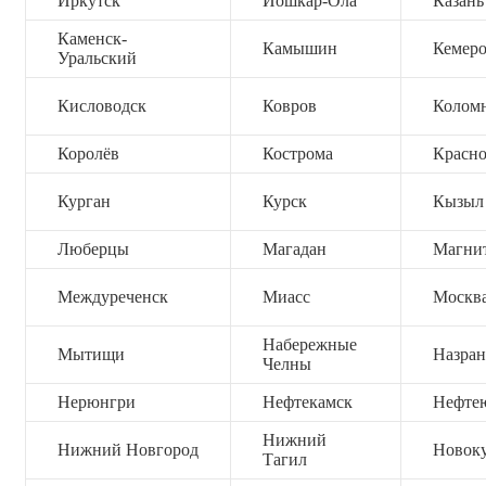
Иркутск
Йошкар-Ола
Казань
Каменск-
Камышин
Кемер
Уральский
Кисловодск
Ковров
Колом
Королёв
Кострома
Красно
Курган
Курск
Кызыл
Люберцы
Магадан
Магни
Междуреченск
Миасс
Москв
Набережные
Мытищи
Назран
Челны
Нерюнгри
Нефтекамск
Нефте
Нижний
Нижний Новгород
Новок
Тагил