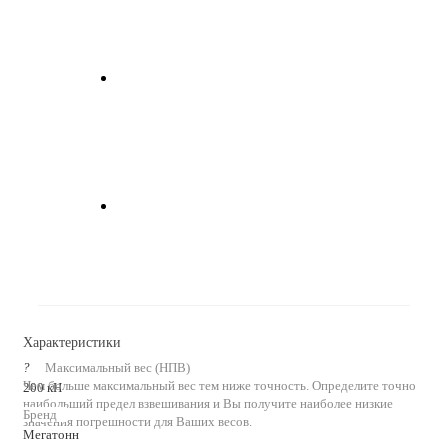
Характеристики
?
Максимальный вес (НПВ)
Чем больше максимальный вес тем ниже точность. Определите точно
200 кН
наибольший предел взвешивания и Вы получите наиболее низкие
Бренд
значения погрешности для Ваших весов.
Мегатонн