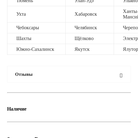
Тюмень
Улан-Удэ
Ульяно
Ханты
Ухта
Хабаровск
Манси
Чебоксары
Челябинск
Черепо
Шахты
Щёлково
Электр
Южно-Сахалинск
Якутск
Ялутор
Отзывы
Наличие