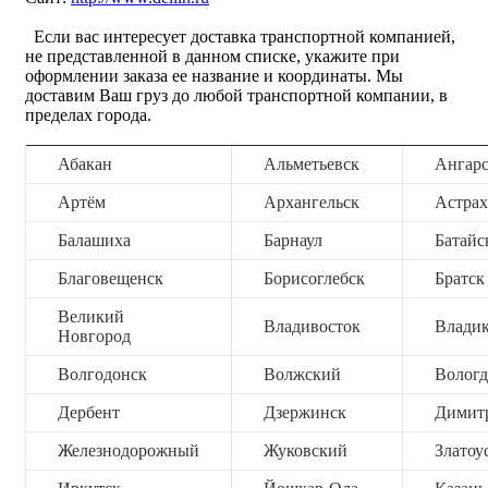
Если вас интересует доставка транспортной компанией,
не представленной в данном списке, укажите при
оформлении заказа ее название и координаты. Мы
доставим Ваш груз до любой транспортной компании, в
пределах города.
Абакан
Альметьевск
Ангар
Артём
Архангельск
Астрах
Балашиха
Барнаул
Батайс
Благовещенск
Борисоглебск
Братск
Великий
Владивосток
Владик
Новгород
Волгодонск
Волжский
Вологд
Дербент
Дзержинск
Димит
Железнодорожный
Жуковский
Златоу