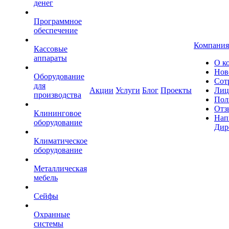
денег
Программное
обеспечение
Компания
Кассовые
аппараты
О к
Нов
Оборудование
Сот
для
Акции
Услуги
Блог
Проекты
Лиц
производства
Пол
Отз
Клининговое
Нап
оборудование
Дир
Климатическое
оборудование
Металлическая
мебель
Сейфы
Охранные
системы