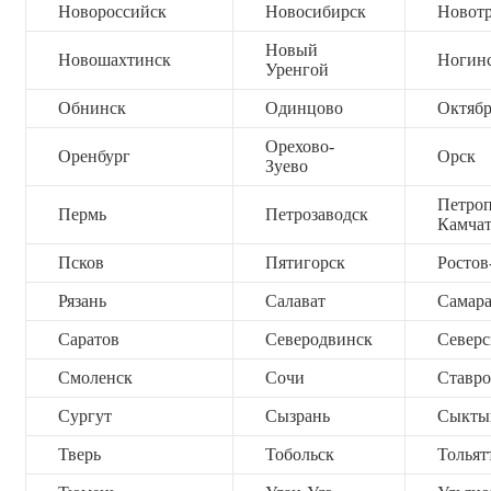
Новороссийск
Новосибирск
Новот
Новый
Новошахтинск
Ногин
Уренгой
Обнинск
Одинцово
Октяб
Орехово-
Оренбург
Орск
Зуево
Петроп
Пермь
Петрозаводск
Камча
Псков
Пятигорск
Ростов
Рязань
Салават
Самар
Саратов
Северодвинск
Северс
Смоленск
Сочи
Ставро
Сургут
Сызрань
Сыкты
Тверь
Тобольск
Тольят