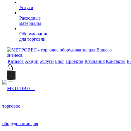
Услуги
Расходные
материалы
Оборудование
для торговли
Каталог
Акции
Услуги
Блог
Проекты
Компания
Контакты
Е