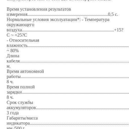
Время установления результатов
измерения......................................................................0,5 с.
Нормальные условия эксплуатации*: - Температура
окружающего
воздуха................................................................................+15?
С ~ +25?С
- Относительная
влажность.....................................................................................
~ 80%
Длина
кабеля..............................................................................................
м.
Время автономной
работы......................................................................................
8 ч.
Время полной
зарядки......................................................................................
8 ч.
Срок службы
аккумуляторов...........................................................................
3 года
Габариты/масса
индикатора................................................................................
мм./500 г.