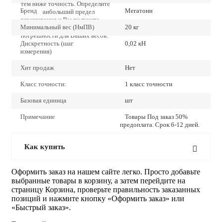
тем ниже точность. Определите
Бренд
Мегатонн
точно наибольший предел
взвешивания и Вы получите
Минимальный вес (НмПВ)
20 кг
наиболее низкие значения
погрешности для Ваших весов.
Дискретность (шаг
0,02 кН
измерения)
Хит продаж
Нет
Класс точности:
1 класс точности
Базовая единица
шт
Примечание
Товары Под заказ 50%
предоплата. Срок 6-12 дней.
Как купить
Оформить заказ на нашем сайте легко. Просто добавьте
выбранные товары в корзину, а затем перейдите на
страницу Корзина, проверьте правильность заказанных
позиций и нажмите кнопку «Оформить заказ» или
«Быстрый заказ».