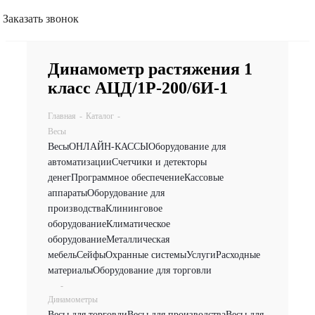
Заказать звонок
Динамометр растяжения 1
класс АЦД/1Р-200/6И-1
Главная
-
Каталог
-
Весы
Весы
ОНЛАЙН-КАССЫ
Оборудование для
автоматизации
Счетчики и детекторы
денег
Программное обеспечение
Кассовые
аппараты
Оборудование для
производства
Клининговое
оборудование
Климатическое
оборудование
Металлическая
мебель
Сейфы
Охранные системы
Услуги
Расходные
материалы
Оборудование для торговли
-
Динамометры
Весы для торговли
Весы для производства
Весы для