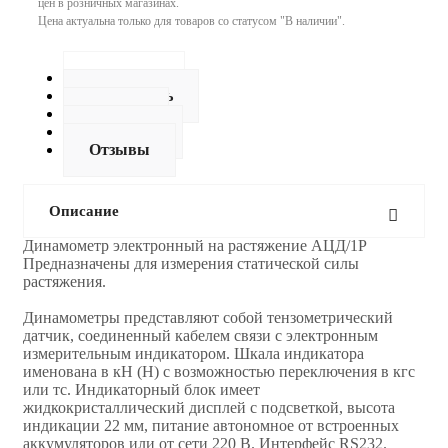
цен в розничных магазинах.
Цена актуальна только для товаров со статусом "В наличии".
Описание
Как купить
Оплата
Доставка
Отзывы
Описание
Динамометр электронный на растяжение АЦД/1Р
Предназначены для измерения статической силы
растяжения.
Динамoметры представляют собой тензометрический
датчик, соединенный кабелем связи с электронным
измерительным индикатором. Шкала индикатора
именована в кН (Н) с возможностью переключения в кгс
или тс. Индикаторный блок имеет
жидкокристаллический дисплей с подсветкой, высота
индикации 22 мм, питание автономное от встроенных
аккумуляторов или от сети 220 В. Интерфейс RS232.