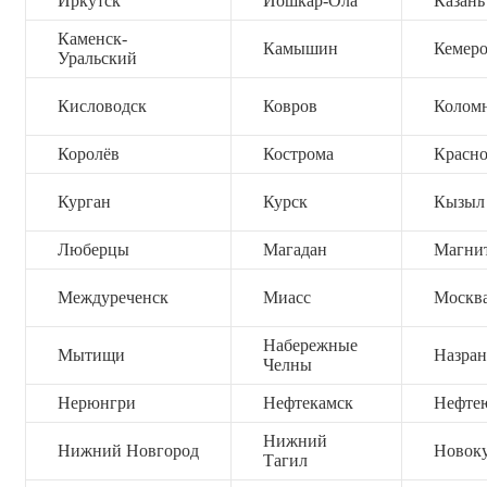
Иркутск
Йошкар-Ола
Казань
Каменск-
Камышин
Кемер
Уральский
Кисловодск
Ковров
Колом
Королёв
Кострома
Красно
Курган
Курск
Кызыл
Люберцы
Магадан
Магни
Междуреченск
Миасс
Москв
Набережные
Мытищи
Назран
Челны
Нерюнгри
Нефтекамск
Нефте
Нижний
Нижний Новгород
Новок
Тагил