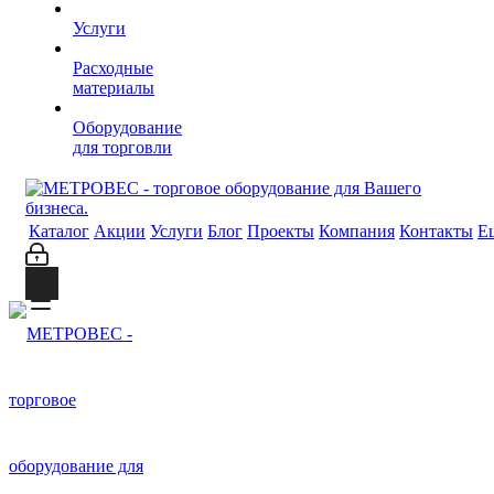
Услуги
Расходные
материалы
Оборудование
для торговли
Каталог
Акции
Услуги
Блог
Проекты
Компания
Контакты
Е