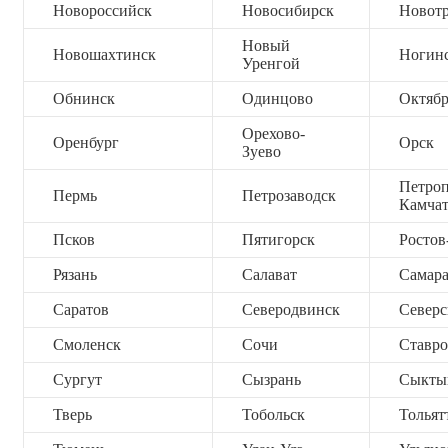
Новороссийск
Новосибирск
Новот
Новый
Новошахтинск
Ногин
Уренгой
Обнинск
Одинцово
Октяб
Орехово-
Оренбург
Орск
Зуево
Петроп
Пермь
Петрозаводск
Камча
Псков
Пятигорск
Ростов
Рязань
Салават
Самар
Саратов
Северодвинск
Северс
Смоленск
Сочи
Ставро
Сургут
Сызрань
Сыкты
Тверь
Тобольск
Тольят