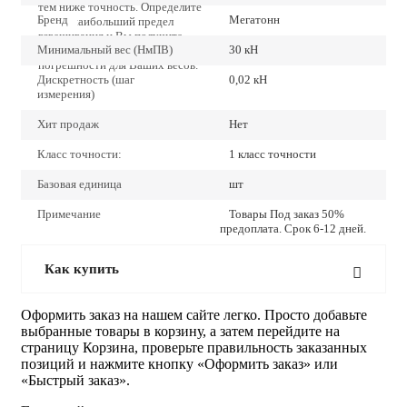
тем ниже точность. Определите
Бренд
Мегатонн
точно наибольший предел
взвешивания и Вы получите
Минимальный вес (НмПВ)
30 кН
наиболее низкие значения
погрешности для Ваших весов.
Дискретность (шаг
0,02 кН
измерения)
Хит продаж
Нет
Класс точности:
1 класс точности
Базовая единица
шт
Примечание
Товары Под заказ 50%
предоплата. Срок 6-12 дней.
Как купить
Оформить заказ на нашем сайте легко. Просто добавьте
выбранные товары в корзину, а затем перейдите на
страницу Корзина, проверьте правильность заказанных
позиций и нажмите кнопку «Оформить заказ» или
«Быстрый заказ».