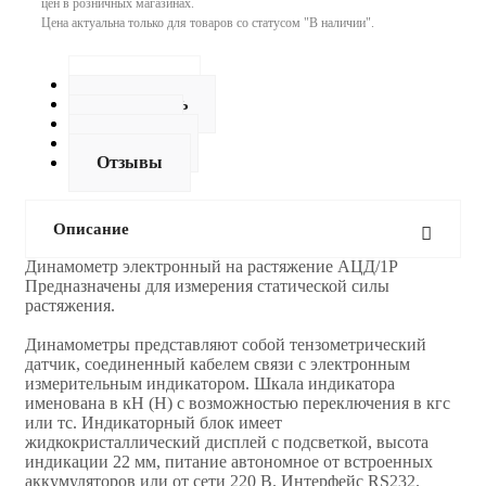
цен в розничных магазинах.
Цена актуальна только для товаров со статусом "В наличии".
Описание
Как купить
Оплата
Доставка
Отзывы
Описание
Динамометр электронный на растяжение АЦД/1Р
Предназначены для измерения статической силы
растяжения.
Динамoметры представляют собой тензометрический
датчик, соединенный кабелем связи с электронным
измерительным индикатором. Шкала индикатора
именована в кН (Н) с возможностью переключения в кгс
или тс. Индикаторный блок имеет
жидкокристаллический дисплей с подсветкой, высота
индикации 22 мм, питание автономное от встроенных
аккумуляторов или от сети 220 В. Интерфейс RS232.