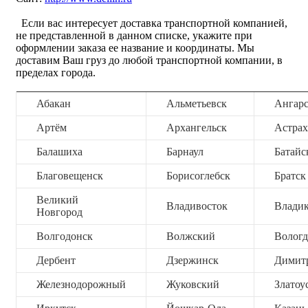
Если вас интересует доставка транспортной компанией,
не представленной в данном списке, укажите при
оформлении заказа ее название и координаты. Мы
доставим Ваш груз до любой транспортной компании, в
пределах города.
Абакан
Альметьевск
Ангар
Артём
Архангельск
Астрах
Балашиха
Барнаул
Батайс
Благовещенск
Борисоглебск
Братск
Великий
Владивосток
Владик
Новгород
Волгодонск
Волжский
Вологд
Дербент
Дзержинск
Димит
Железнодорожный
Жуковский
Златоу