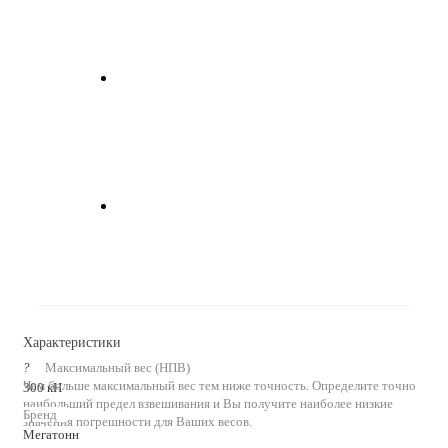
Характеристики
?
Максимальный вес (НПВ)
Чем больше максимальный вес тем ниже точность. Определите точно
300 кН
наибольший предел взвешивания и Вы получите наиболее низкие
Бренд
значения погрешности для Ваших весов.
Мегатонн