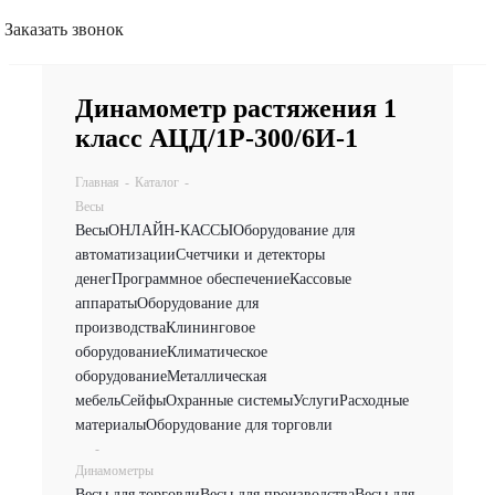
Заказать звонок
Динамометр растяжения 1
класс АЦД/1Р-300/6И-1
Главная
-
Каталог
-
Весы
Весы
ОНЛАЙН-КАССЫ
Оборудование для
автоматизации
Счетчики и детекторы
денег
Программное обеспечение
Кассовые
аппараты
Оборудование для
производства
Клининговое
оборудование
Климатическое
оборудование
Металлическая
мебель
Сейфы
Охранные системы
Услуги
Расходные
материалы
Оборудование для торговли
-
Динамометры
Весы для торговли
Весы для производства
Весы для