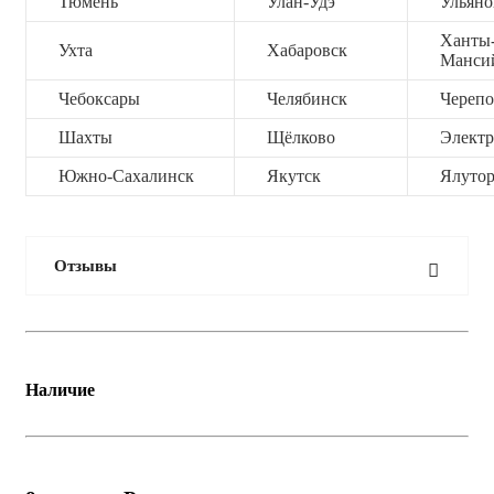
Тюмень
Улан-Удэ
Ульяно
Ханты
Ухта
Хабаровск
Манси
Чебоксары
Челябинск
Черепо
Шахты
Щёлково
Электр
Южно-Сахалинск
Якутск
Ялутор
Отзывы
Наличие