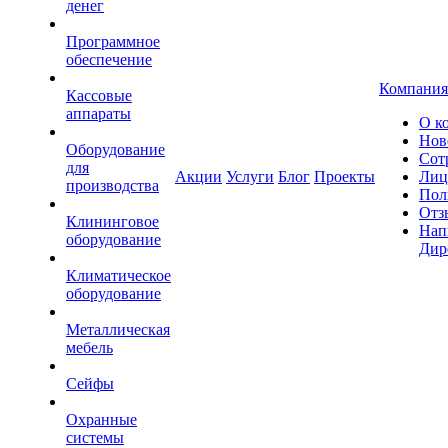
денег
Программное
обеспечение
Компания
Кассовые
аппараты
О к
Нов
Оборудование
Сот
для
Акции
Услуги
Блог
Проекты
Лиц
производства
Пол
Отз
Клининговое
Нап
оборудование
Дир
Климатическое
оборудование
Металлическая
мебель
Сейфы
Охранные
системы