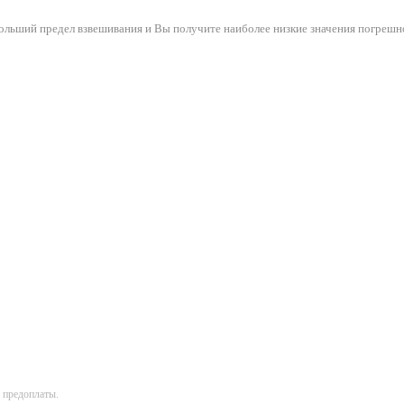
ольший предел взвешивания и Вы получите наиболее низкие значения погрешн
 предоплаты.