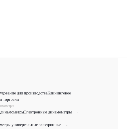
удование для производства
Клининговое
я торговли
намометры
 динамометры
Электронные динамометры
-
метры универсальные электронные
-