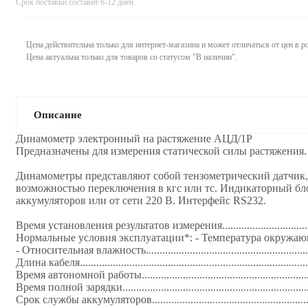
Срок поставки составит 6-12 дней.
Цена действительна только для интернет-магазина и может отличаться от цен в 
Цена актуальна только для товаров со статусом "В наличии".
Описание
Динамометр электронный на растяжение АЦД/1Р
Предназначены для измерения статической силы растяжения.
Динамoметры представляют собой тензометрический датчик,
возможностью переключения в кгс или тс. Индикаторный бл
аккумуляторов или от сети 220 В. Интерфейс RS232.
Время установления результатов измерения........................................
Нормальные условия эксплуатации*: - Температура окружающего воздуха.....
- Относительная влажность............................................................
Длина кабеля...................................................................................
Время автономной работы.............................................................
Время полной зарядки..................................................................
Срок службы аккумуляторов.........................................................