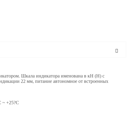
катором. Шкала индикатора именована в кН (Н) с
индикации 22 мм, питание автономное от встроенных
5?С ~ +25?С