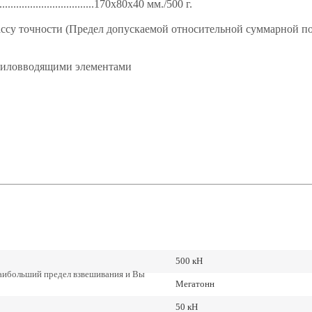
..................................170х80х40 мм./500 г.
ссу точности (Предел допускаемой относительной суммарной пог
 силовводящими элементами
500 кН
наибольший предел взвешивания и Вы
Мегатонн
50 кН