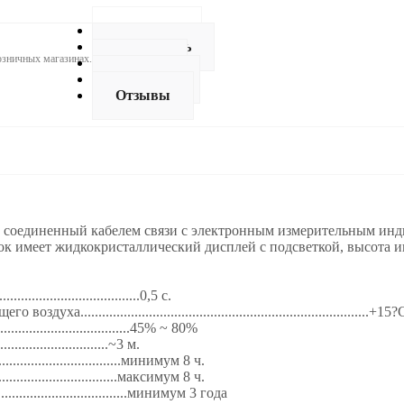
Описание
Как купить
розничных магазинах.
Оплата
Доставка
Отзывы
 соединенный кабелем связи с электронным измерительным инди
ок имеет жидкокристаллический дисплей с подсветкой, высота 
..............................0,5 с.
...........................................................................+1
...................................45% ~ 80%
..............................~3 м.
.................................минимум 8 ч.
..................................максимум 8 ч.
...................................минимум 3 года