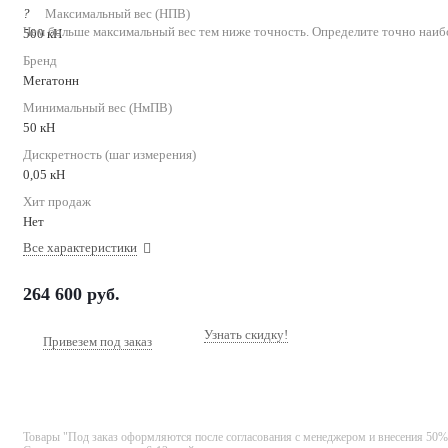
?
Максимальный вес (НПВ)
Чем больше максимальный вес тем ниже точность. Определите точно наиб
500 кН
Бренд
Мегатонн
Минимальный вес (НмПВ)
50 кН
Дискретность (шаг измерения)
0,05 кН
Хит продаж
Нет
Все характеристики
264 600
руб.
Узнать скидку!
Привезем под заказ
Товары "Под заказ оформляются после согласования с менеджером и внесения 50%