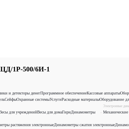
АЦД/1Р-500/6И-1
чики и детекторы денег
Программное обеспечение
Кассовые аппараты
Обор
ель
Сейфы
Охранные системы
Услуги
Расходные материалы
Оборудование дл
Электронные ди
Весы для учреждений
Весы для дома
Гири
Динамометры
Механические
-
етры растяжения электронные
Динамометры сжатия электронные
Динамо