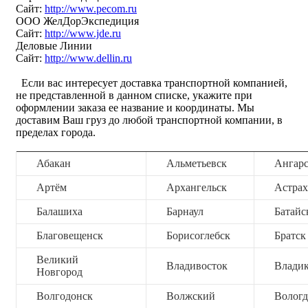
Сайт:
http://www.pecom.ru
ООО ЖелДорЭкспедиция
Сайт:
http://www.jde.ru
Деловые Линии
Сайт:
http://www.dellin.ru
Если вас интересует доставка транспортной компанией,
не представленной в данном списке, укажите при
оформлении заказа ее название и координаты. Мы
доставим Ваш груз до любой транспортной компании, в
пределах города.
Абакан
Альметьевск
Ангар
Артём
Архангельск
Астрах
Балашиха
Барнаул
Батайс
Благовещенск
Борисоглебск
Братск
Великий
Владивосток
Владик
Новгород
Волгодонск
Волжский
Вологд