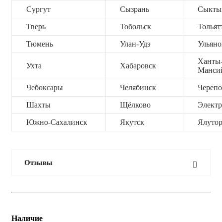
Сургут
Сызрань
Сыкты
Тверь
Тобольск
Тольят
Тюмень
Улан-Удэ
Ульяно
Ханты
Ухта
Хабаровск
Манси
Чебоксары
Челябинск
Черепо
Шахты
Щёлково
Электр
Южно-Сахалинск
Якутск
Ялутор
Отзывы
Наличие