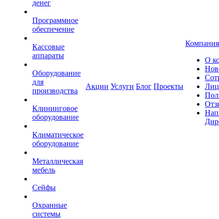
денег
Программное
обеспечение
Компания
Кассовые
аппараты
О к
Нов
Оборудование
Сот
для
Акции
Услуги
Блог
Проекты
Лиц
производства
Пол
Отз
Клининговое
Нап
оборудование
Дир
Климатическое
оборудование
Металлическая
мебель
Сейфы
Охранные
системы