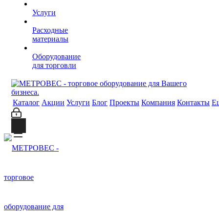
Услуги
Расходные
материалы
Оборудование
для торговли
Каталог
Акции
Услуги
Блог
Проекты
Компания
Контакты
Е