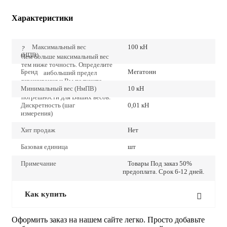
Характеристики
Максимальный вес
100 кН
?
(НПВ)
Чем больше максимальный вес
тем ниже точность. Определите
Бренд
Мегатонн
точно наибольший предел
взвешивания и Вы получите
Минимальный вес (НмПВ)
10 кН
наиболее низкие значения
погрешности для Ваших весов.
Дискретность (шаг
0,01 кН
измерения)
Хит продаж
Нет
Базовая единица
шт
Примечание
Товары Под заказ 50%
предоплата. Срок 6-12 дней.
Как купить
Оформить заказ на нашем сайте легко. Просто добавьте