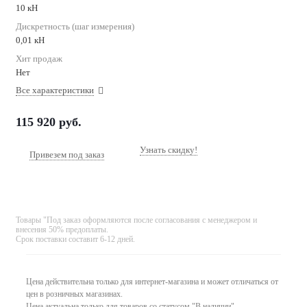
10 кН
Дискретность (шаг измерения)
0,01 кН
Хит продаж
Нет
Все характеристики
115 920
руб.
Узнать скидку!
Привезем под заказ
Товары "Под заказ оформляются после согласования с менеджером и
внесения 50% предоплаты.
Срок поставки составит 6-12 дней.
Цена действительна только для интернет-магазина и может отличаться от
цен в розничных магазинах.
Цена актуальна только для товаров со статусом "В наличии".