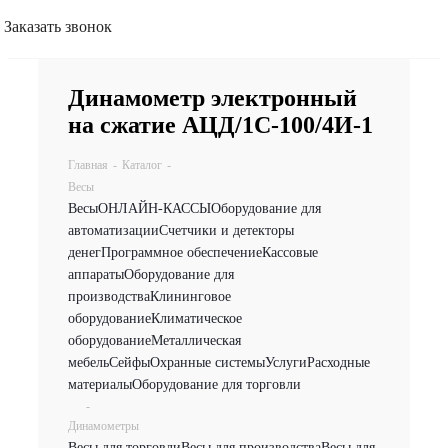
Заказать звонок
Динамометр электронный
на сжатие АЦД/1С-100/4И-1
Главная
-
Каталог
-
Весы
Весы
ОНЛАЙН-КАССЫ
Оборудование для
автоматизации
Счетчики и детекторы
денег
Программное обеспечение
Кассовые
аппараты
Оборудование для
производства
Клининговое
оборудование
Климатическое
оборудование
Металлическая
мебель
Сейфы
Охранные системы
Услуги
Расходные
материалы
Оборудование для торговли
-
Динамометры
Весы для торговли
Весы для производства
Весы для