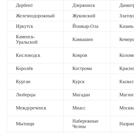
Дербент
Дзержинск
Димит
Железнодорожный
Жуковский
Златоу
Иркутск
Йошкар-Ола
Казань
Каменск-
Камышин
Кемер
Уральский
Кисловодск
Ковров
Колом
Королёв
Кострома
Красно
Курган
Курск
Кызыл
Люберцы
Магадан
Магни
Междуреченск
Миасс
Москв
Набережные
Мытищи
Назран
Челны