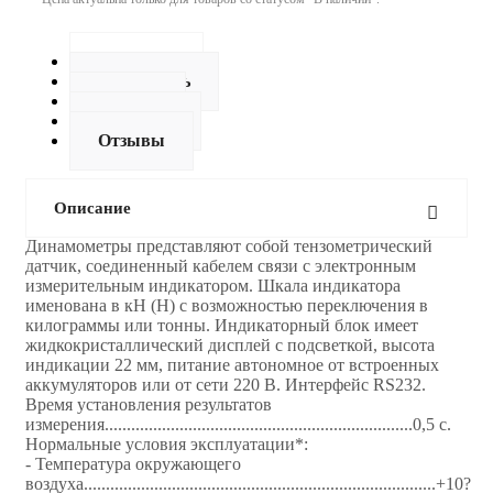
Описание
Как купить
Оплата
Доставка
Отзывы
Описание
Динамoметры представляют собой тензометрический
датчик, соединенный кабелем связи с электронным
измерительным индикатором. Шкала индикатора
именована в кН (Н) с возможностью переключения в
килограммы или тонны. Индикаторный блок имеет
жидкокристаллический дисплей с подсветкой, высота
индикации 22 мм, питание автономное от встроенных
аккумуляторов или от сети 220 В. Интерфейс RS232.
Время установления результатов
измерения......................................................................0,5 с.
Нормальные условия эксплуатации*:
- Температура окружающего
воздуха................................................................................+10?