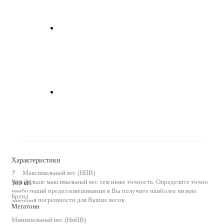
Характеристики
?
Максимальный вес (НПВ)
Чем больше максимальный вес тем ниже точность. Определите точно
100 кН
наибольший предел взвешивания и Вы получите наиболее низкие
Бренд
значения погрешности для Ваших весов.
Мегатонн
Минимальный вес (НмПВ)