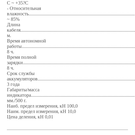
С ~ +35?С
- Относительная
влажность.....................................................................................
~ 85%
Длина
кабеля..............................................................................................
м.
Время автономной
работы......................................................................................
8 ч.
Время полной
зарядки......................................................................................
8 ч.
Срок службы
аккумуляторов...........................................................................
3 года
Габариты/масса
индикатора................................................................................
мм./500 г.
Наиб. предел измерения, кН 100,0
Наим. предел измерения, кН 10,0
Цена деления, кН 0,01