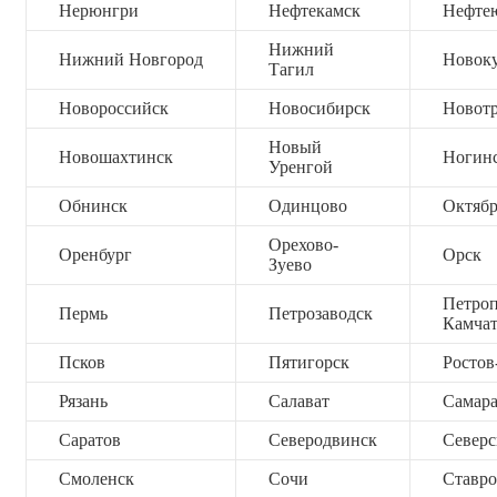
Нерюнгри
Нефтекамск
Нефте
Нижний
Нижний Новгород
Новок
Тагил
Новороссийск
Новосибирск
Новот
Новый
Новошахтинск
Ногин
Уренгой
Обнинск
Одинцово
Октяб
Орехово-
Оренбург
Орск
Зуево
Петроп
Пермь
Петрозаводск
Камча
Псков
Пятигорск
Ростов
Рязань
Салават
Самар
Саратов
Северодвинск
Северс
Смоленск
Сочи
Ставро