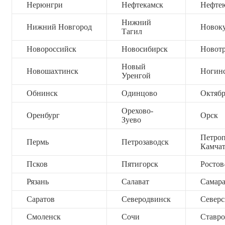
Нерюнгри
Нефтекамск
Нефте
Нижний
Нижний Новгород
Новок
Тагил
Новороссийск
Новосибирск
Новот
Новый
Новошахтинск
Ногин
Уренгой
Обнинск
Одинцово
Октяб
Орехово-
Оренбург
Орск
Зуево
Петроп
Пермь
Петрозаводск
Камча
Псков
Пятигорск
Ростов
Рязань
Салават
Самар
Саратов
Северодвинск
Северс
Смоленск
Сочи
Ставро