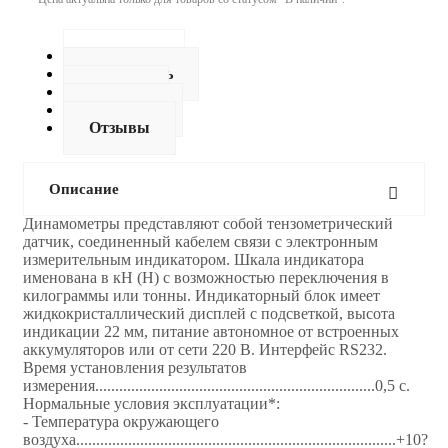
Описание
Как купить
Оплата
Доставка
Отзывы
Описание
Динамoметры представляют собой тензометрический
датчик, соединенный кабелем связи с электронным
измерительным индикатором. Шкала индикатора
именована в кН (Н) с возможностью переключения в
килограммы или тонны. Индикаторный блок имеет
жидкокристаллический дисплей с подсветкой, высота
индикации 22 мм, питание автономное от встроенных
аккумуляторов или от сети 220 В. Интерфейс RS232.
Время установления результатов
измерения......................................................................0,5 с.
Нормальные условия эксплуатации*:
- Температура окружающего
воздуха................................................................................+10?