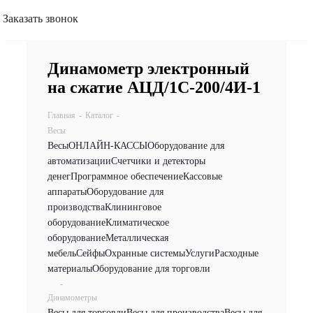
Заказать звонок
Динамометр электронный
на сжатие АЦД/1С-200/4И-1
Главная
-
Каталог
-
Весы
Весы
ОНЛАЙН-КАССЫ
Оборудование для
автоматизации
Счетчики и детекторы
денег
Программное обеспечение
Кассовые
аппараты
Оборудование для
производства
Клининговое
оборудование
Климатическое
оборудование
Металлическая
мебель
Сейфы
Охранные системы
Услуги
Расходные
материалы
Оборудование для торговли
-
Динамометры
Весы для торговли
Весы для производства
Весы для