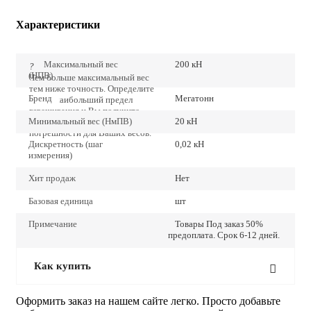
Характеристики
Максимальный вес
200 кН
?
(НПВ)
Чем больше максимальный вес
тем ниже точность. Определите
Бренд
Мегатонн
точно наибольший предел
взвешивания и Вы получите
Минимальный вес (НмПВ)
20 кН
наиболее низкие значения
погрешности для Ваших весов.
Дискретность (шаг
0,02 кН
измерения)
Хит продаж
Нет
Базовая единица
шт
Примечание
Товары Под заказ 50%
предоплата. Срок 6-12 дней.
Как купить
Оформить заказ на нашем сайте легко. Просто добавьте