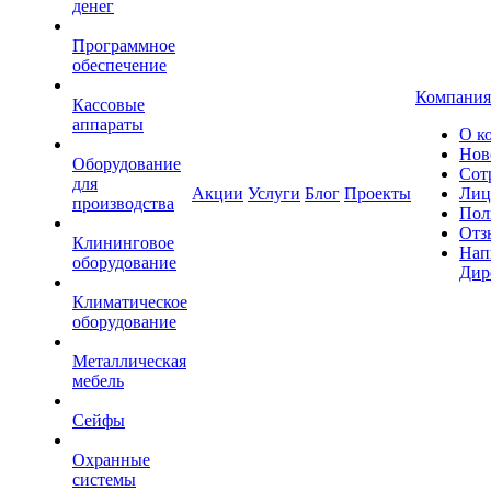
денег
Программное
обеспечение
Компания
Кассовые
аппараты
О к
Нов
Оборудование
Сот
для
Акции
Услуги
Блог
Проекты
Лиц
производства
Пол
Отз
Клининговое
Нап
оборудование
Дир
Климатическое
оборудование
Металлическая
мебель
Сейфы
Охранные
системы