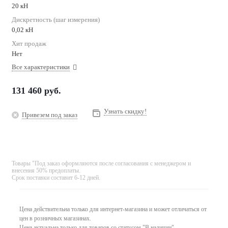
20 кН
Дискретность (шаг измерения)
0,02 кН
Хит продаж
Нет
Все характеристики
131 460
руб.
Узнать скидку!
Привезем под заказ
Товары "Под заказ оформляются после согласования с менеджером и
внесения 50% предоплаты.
Срок поставки составит 6-12 дней.
Цена действительна только для интернет-магазина и может отличаться от
цен в розничных магазинах.
Цена актуальна только для товаров со статусом "В наличии".