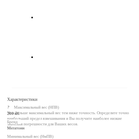
Характеристики
?
Максимальный вес (НПВ)
Чем больше максимальный вес тем ниже точность. Определите точно
200 кН
наибольший предел взвешивания и Вы получите наиболее низкие
Бренд
значения погрешности для Ваших весов.
Мегатонн
Минимальный вес (НмПВ)