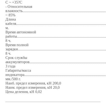
С ~ +35?С
- Относительная
влажность.....................................................................................
~ 85%
Длина
кабеля..............................................................................................
м.
Время автономной
работы......................................................................................
8 ч.
Время полной
зарядки......................................................................................
8 ч.
Срок службы
аккумуляторов...........................................................................
3 года
Габариты/масса
индикатора................................................................................
мм./500 г.
Наиб. предел измерения, кН 200,0
Наим. предел измерения, кН 20,0
Цена деления, кН 0,02