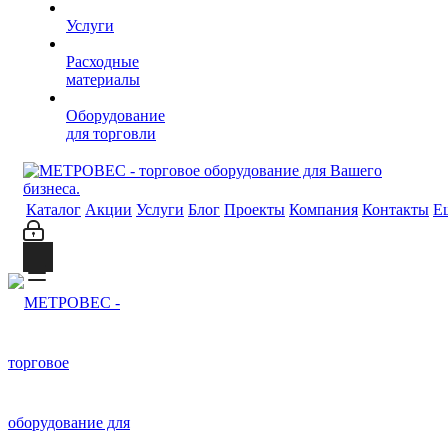
Услуги
Расходные
материалы
Оборудование
для торговли
Каталог
Акции
Услуги
Блог
Проекты
Компания
Контакты
Е