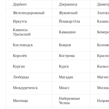
Дербент
Дзержинск
Димит
Железнодорожный
Жуковский
Златоу
Иркутск
Йошкар-Ола
Казань
Каменск-
Камышин
Кемер
Уральский
Кисловодск
Ковров
Колом
Королёв
Кострома
Красно
Курган
Курск
Кызыл
Люберцы
Магадан
Магни
Междуреченск
Миасс
Москв
Набережные
Мытищи
Назран
Челны