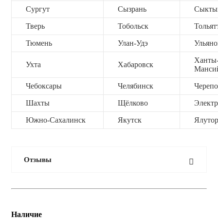
Сургут
Сызрань
Сыкты
Тверь
Тобольск
Тольят
Тюмень
Улан-Удэ
Ульяно
Ханты
Ухта
Хабаровск
Манси
Чебоксары
Челябинск
Черепо
Шахты
Щёлково
Электр
Южно-Сахалинск
Якутск
Ялутор
Отзывы
Наличие