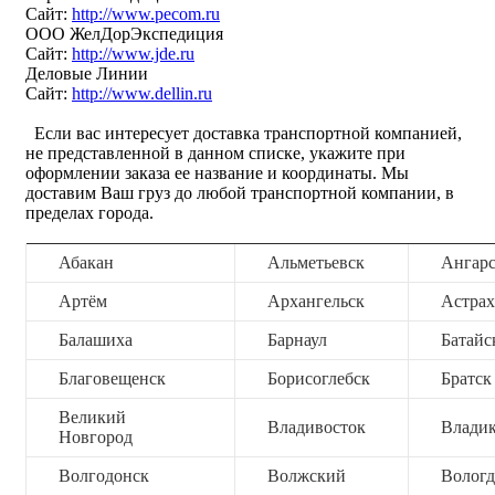
Сайт:
http://www.pecom.ru
ООО ЖелДорЭкспедиция
Сайт:
http://www.jde.ru
Деловые Линии
Сайт:
http://www.dellin.ru
Если вас интересует доставка транспортной компанией,
не представленной в данном списке, укажите при
оформлении заказа ее название и координаты. Мы
доставим Ваш груз до любой транспортной компании, в
пределах города.
Абакан
Альметьевск
Ангар
Артём
Архангельск
Астрах
Балашиха
Барнаул
Батайс
Благовещенск
Борисоглебск
Братск
Великий
Владивосток
Владик
Новгород
Волгодонск
Волжский
Вологд