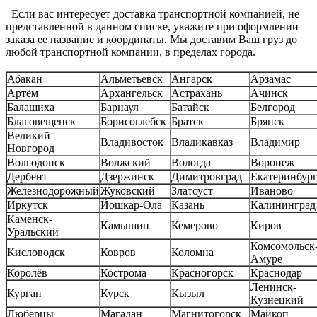
Если вас интересует доставка транспортной компанией, не
представленной в данном списке, укажите при оформлении
заказа ее название и координаты. Мы доставим Ваш груз до
любой транспортной компании, в пределах города.
Абакан
Альметьевск
Ангарск
Арзамас
Артём
Архангельск
Астрахань
Ачинск
Балашиха
Барнаул
Батайск
Белгород
Благовещенск
Борисоглебск
Братск
Брянск
Великий
Владивосток
Владикавказ
Владимир
Новгород
Волгодонск
Волжский
Вологда
Воронеж
Дербент
Дзержинск
Димитровград
Екатеринбур
Железнодорожный
Жуковский
Златоуст
Иваново
Иркутск
Йошкар-Ола
Казань
Калининград
Каменск-
Камышин
Кемерово
Киров
Уральский
Комсомольск-
Кисловодск
Ковров
Коломна
Амуре
Королёв
Кострома
Красногорск
Краснодар
Ленинск-
Курган
Курск
Кызыл
Кузнецкий
Люберцы
Магадан
Магнитогорск
Майкоп