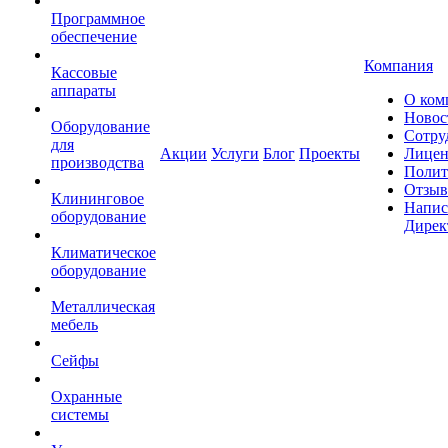
Программное
обеспечение
Компания
Кассовые
аппараты
О ком
Новос
Оборудование
Сотру
для
Акции
Услуги
Блог
Проекты
Лицен
производства
Полит
Отзы
Клининговое
Напис
оборудование
Дирек
Климатическое
оборудование
Металлическая
мебель
Сейфы
Охранные
системы