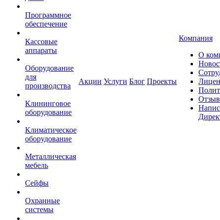
Программное
обеспечение
Компания
Кассовые
аппараты
О ком
Новос
Оборудование
Сотру
для
Акции
Услуги
Блог
Проекты
Лицен
производства
Полит
Отзы
Клининговое
Напис
оборудование
Дирек
Климатическое
оборудование
Металлическая
мебель
Сейфы
Охранные
системы