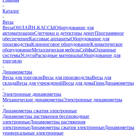
-
Каталог
-
Весы
Весы
ОНЛАЙН-КАССЫ
Оборудование для
автоматизации
Счетчики и детекторы денег
Программное
обеспечение
Кассовые аппараты
Оборудование для
производства
Клининговое оборудование
Климатическое
оборудование
Металлическая мебель
Сейфы
Охранные
системы
Услуги
Расходные материалы
Оборудование для
торговли
-
Динамометры
Весы для торговли
Весы для производства
Весы для
склада
Весы для учреждений
Весы для дома
Гири
Динамометры
-
Электронные динамометры
Механические динамометры
Электронные динамометры
-
Динамометры сжатия электронные
Динамометры растяжения беспроводные
электронные
Динамометры растяжения
электронные
Динамометры сжатия электронные
Динамометры
универсальные электронные