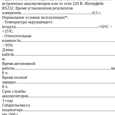
встроенных аккумуляторов или от сети 220 В. Интерфейс
RS232. Время установления результатов
измерения......................................................................0,5 с.
Нормальные условия эксплуатации*:
- Температура окружающего
воздуха................................................................................+10?С ~
+35?С
- Относительная
влажность........................................................................................
~ 85%
Длина
кабеля.................................................................................................
м.
Время автономной
работы..........................................................................................
8 ч.
Время полной
зарядки.........................................................................................
8 ч.
Срок службы
аккумуляторов...............................................................................
3 года
Габариты/масса
индикатора...................................................................................
мм./500 г.