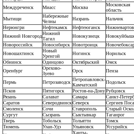
Московская
Междуреченск
Миасс
Москва
область
Набережные
Мытищи
Назрань
Нальчик
Челны
Нерюнгри
Нефтекамск
Нефтеюганск
Нижневартов
Нижний
Нижний Новгород
Новокузнецк
Новокуйбыш
Тагил
Новороссийск
Новосибирск
Новотроицк
Новочебокса
Новый
Новошахтинск
Ногинск
Норильск
Уренгой
Обнинск
Одинцово
Октябрьский
Омск
Орехово-
Оренбург
Орск
Пенза
Зуево
Петропавловск-
Пермь
Петрозаводск
Подольск
Камчатский
Псков
Пятигорск
Ростов-на-Дону
Рубцовск
Рязань
Салават
Самара
Санкт-Петер
Саратов
Северодвинск
Северск
Сергиев Пос
Смоленск
Сочи
Ставрополь
Старый Оско
Сургут
Сызрань
Сыктывкар
Таганрог
Тверь
Тобольск
Тольятти
Томск
Тюмень
Улан-Удэ
Ульяновск
Уссурийск
Ханты-