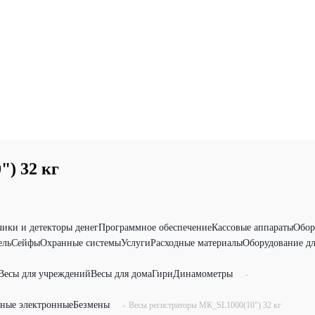
) 32 кг
чики и детекторы денег
Программное обеспечение
Кассовые аппараты
Обор
ель
Сейфы
Охранные системы
Услуги
Расходные материалы
Оборудование дл
Весы для учреждений
Весы для дома
Гири
Динамометры
-
рные электронные
Безмены
-
Весы регистраторы МК_SL1000(10") 32 кг