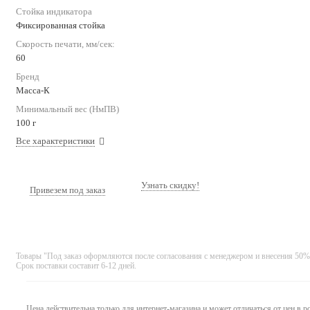
Стойка индикатора
Фиксированная стойка
Скорость печати, мм/сек:
60
Бренд
Масса-К
Минимальный вес (НмПВ)
100 г
Все характеристики
Узнать скидку!
Привезем под заказ
Товары "Под заказ оформляются после согласования с менеджером и внесения 50%
Срок поставки составит 6-12 дней.
Цена действительна только для интернет-магазина и может отличаться от цен в 