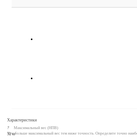
Характеристики
?
Максимальный вес (НПВ)
Чем больше максимальный вес тем ниже точность. Определите точно наиб
32 кг