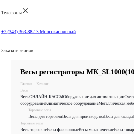
Телефоны
+7 (343) 363-88-13
Многоканальный
Заказать звонок
Весы регистраторы МК_SL1000(10"
Главная
-
Каталог
-
Весы
Весы
ОНЛАЙН-КАССЫ
Оборудование для автоматизации
Счет
оборудование
Климатическое оборудование
Металлическая меб
Торговые весы
Весы для торговли
Весы для производства
Весы для склада
-
Торговые весы
Весы торговые
Весы фасовочные
Весы механические
Весы това