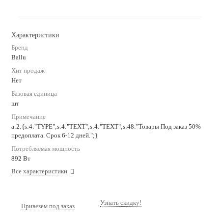
Характеристики
Бренд
Ballu
Хит продаж
Нет
Базовая единица
шт
Примечание
a:2:{s:4:"TYPE";s:4:"TEXT";s:4:"TEXT";s:48:"Товары Под заказ 50%
предоплата. Срок 6-12 дней.";}
Потребляемая мощность
892 Вт
Все характеристики
Узнать скидку!
Привезем под заказ