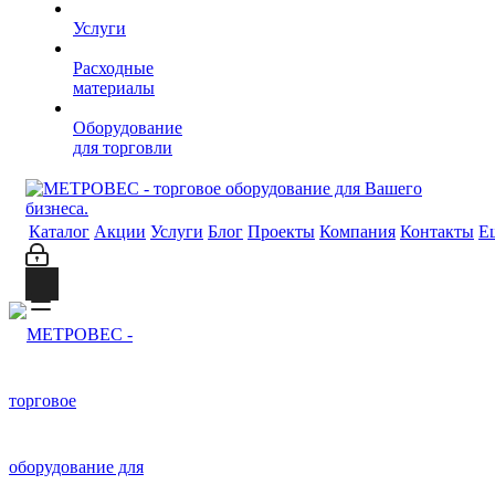
Услуги
Расходные
материалы
Оборудование
для торговли
Каталог
Акции
Услуги
Блог
Проекты
Компания
Контакты
Е