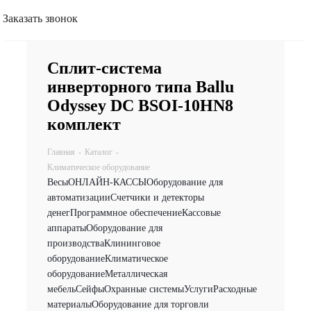
Заказать звонок
Сплит-система
инверторного типа Ballu
Odyssey DC BSOI-10HN8
комплект
Главная
-
Каталог
-
Климатическое оборудование
Весы
ОНЛАЙН-КАССЫ
Оборудование для
автоматизации
Счетчики и детекторы
денег
Программное обеспечение
Кассовые
аппараты
Оборудование для
производства
Клининговое
оборудование
Климатическое
оборудование
Металлическая
мебель
Сейфы
Охранные системы
Услуги
Расходные
материалы
Оборудование для торговли