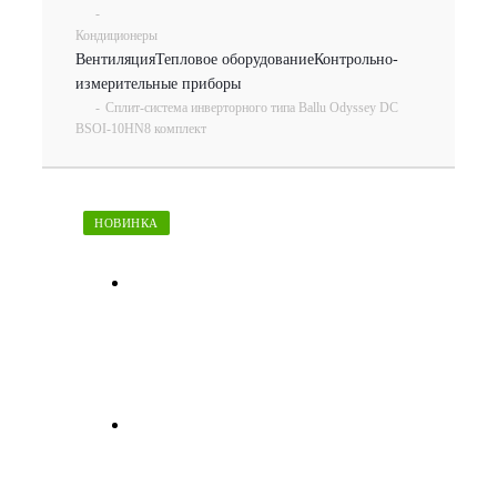
-
Кондиционеры
Вентиляция
Тепловое оборудование
Контрольно-
измерительные приборы
-
Сплит-система инверторного типа Ballu Odyssey DC
BSOI-10HN8 комплект
НОВИНКА