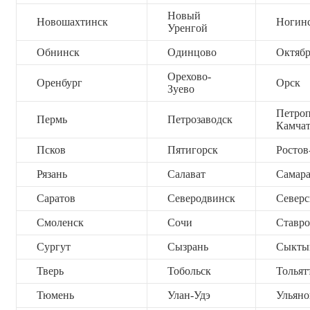
Новый
Новошахтинск
Ногин
Уренгой
Обнинск
Одинцово
Октяб
Орехово-
Оренбург
Орск
Зуево
Петроп
Пермь
Петрозаводск
Камча
Псков
Пятигорск
Ростов
Рязань
Салават
Самар
Саратов
Северодвинск
Северс
Смоленск
Сочи
Ставро
Сургут
Сызрань
Сыкты
Тверь
Тобольск
Тольят
Тюмень
Улан-Удэ
Ульяно