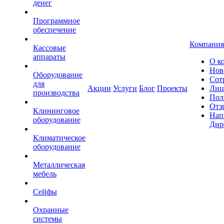
денег
Программное
обеспечение
Компания
Кассовые
аппараты
О к
Нов
Оборудование
Сот
для
Акции
Услуги
Блог
Проекты
Лиц
производства
Пол
Отз
Клининговое
Нап
оборудование
Дир
Климатическое
оборудование
Металлическая
мебель
Сейфы
Охранные
системы