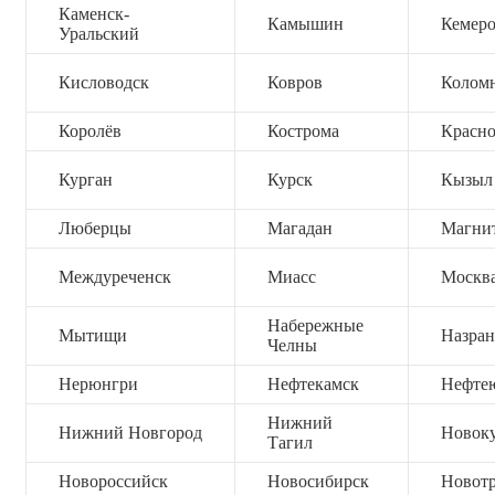
Каменск-
Камышин
Кемер
Уральский
Кисловодск
Ковров
Колом
Королёв
Кострома
Красно
Курган
Курск
Кызыл
Люберцы
Магадан
Магни
Междуреченск
Миасс
Москв
Набережные
Мытищи
Назран
Челны
Нерюнгри
Нефтекамск
Нефте
Нижний
Нижний Новгород
Новок
Тагил
Новороссийск
Новосибирск
Новот