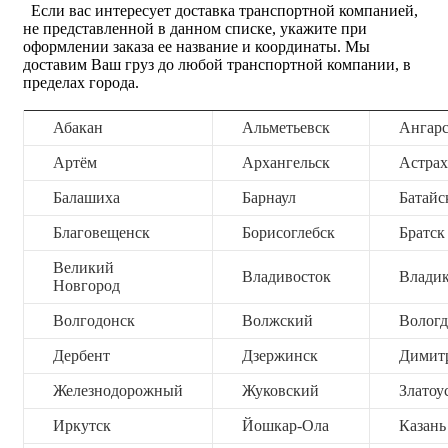
Если вас интересует доставка транспортной компанией,
не представленной в данном списке, укажите при
оформлении заказа ее название и координаты. Мы
доставим Ваш груз до любой транспортной компании, в
пределах города.
Абакан
Альметьевск
Ангар
Артём
Архангельск
Астрах
Балашиха
Барнаул
Батайс
Благовещенск
Борисоглебск
Братск
Великий
Владивосток
Владик
Новгород
Волгодонск
Волжский
Вологд
Дербент
Дзержинск
Димит
Железнодорожный
Жуковский
Златоу
Иркутск
Йошкар-Ола
Казань