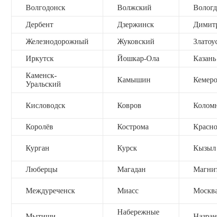
Волгодонск
Волжский
Вологд
Дербент
Дзержинск
Димит
Железнодорожный
Жуковский
Златоу
Иркутск
Йошкар-Ола
Казань
Каменск-
Камышин
Кемер
Уральский
Кисловодск
Ковров
Колом
Королёв
Кострома
Красно
Курган
Курск
Кызыл
Люберцы
Магадан
Магни
Междуреченск
Миасс
Москв
Набережные
Мытищи
Назран