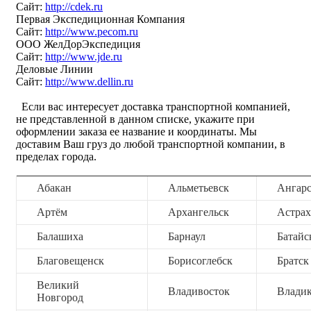
Сайт:
http://cdek.ru
Первая Экспедиционная Компания
Сайт:
http://www.pecom.ru
ООО ЖелДорЭкспедиция
Сайт:
http://www.jde.ru
Деловые Линии
Сайт:
http://www.dellin.ru
Если вас интересует доставка транспортной компанией,
не представленной в данном списке, укажите при
оформлении заказа ее название и координаты. Мы
доставим Ваш груз до любой транспортной компании, в
пределах города.
Абакан
Альметьевск
Ангар
Артём
Архангельск
Астрах
Балашиха
Барнаул
Батайс
Благовещенск
Борисоглебск
Братск
Великий
Владивосток
Владик
Новгород