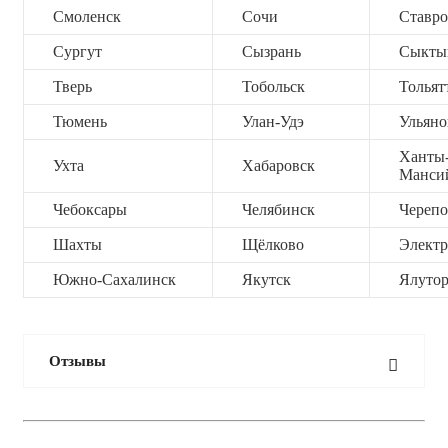
Смоленск
Сочи
Ставро
Сургут
Сызрань
Сыкты
Тверь
Тобольск
Тольят
Тюмень
Улан-Удэ
Ульяно
Ханты
Ухта
Хабаровск
Манси
Чебоксары
Челябинск
Черепо
Шахты
Щёлково
Электр
Южно-Сахалинск
Якутск
Ялутор
Отзывы