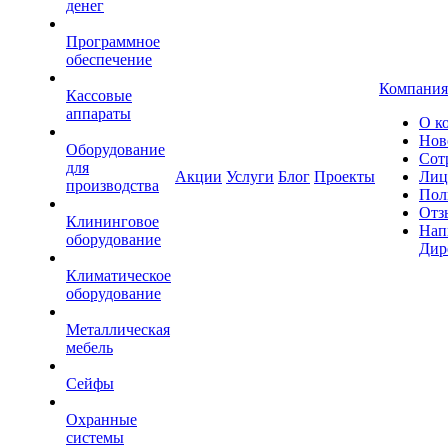
денег
Программное
обеспечение
Компания
Кассовые
аппараты
О к
Нов
Оборудование
Сот
для
Акции
Услуги
Блог
Проекты
Лиц
производства
Пол
Отз
Клининговое
Нап
оборудование
Дир
Климатическое
оборудование
Металлическая
мебель
Сейфы
Охранные
системы