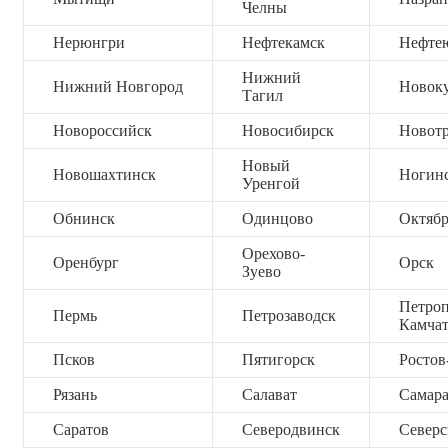
Челны
Нерюнгри
Нефтекамск
Нефте
Нижний
Нижний Новгород
Новок
Тагил
Новороссийск
Новосибирск
Новот
Новый
Новошахтинск
Ногин
Уренгой
Обнинск
Одинцово
Октяб
Орехово-
Оренбург
Орск
Зуево
Петроп
Пермь
Петрозаводск
Камча
Псков
Пятигорск
Ростов
Рязань
Салават
Самар
Саратов
Северодвинск
Северс