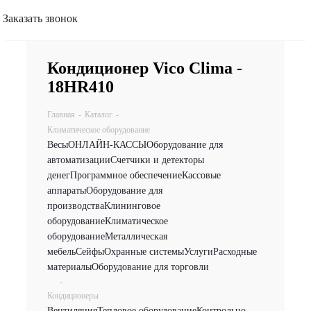
Заказать звонок
Кондиционер Vico Clima -
18HR410
Главная
-
Каталог
-
Климатическое оборудование
Весы
ОНЛАЙН-КАССЫ
Оборудование для
автоматизации
Счетчики и детекторы
денег
Программное обеспечение
Кассовые
аппараты
Оборудование для
производства
Клининговое
оборудование
Климатическое
оборудование
Металлическая
мебель
Сейфы
Охранные системы
Услуги
Расходные
материалы
Оборудование для торговли
-
Кондиционеры
Вентиляция
Тепловое оборудование
Контрольно-