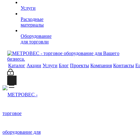
Услуги
Расходные
материалы
Оборудование
для торговли
Каталог
Акции
Услуги
Блог
Проекты
Компания
Контакты
Е