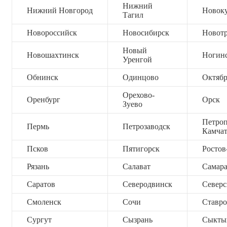
Нижний
Нижний Новгород
Новок
Тагил
Новороссийск
Новосибирск
Новот
Новый
Новошахтинск
Ногин
Уренгой
Обнинск
Одинцово
Октяб
Орехово-
Оренбург
Орск
Зуево
Петроп
Пермь
Петрозаводск
Камча
Псков
Пятигорск
Ростов
Рязань
Салават
Самар
Саратов
Северодвинск
Северс
Смоленск
Сочи
Ставро
Сургут
Сызрань
Сыкты