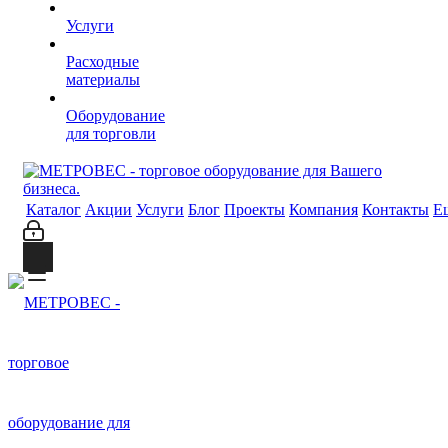
Услуги
Расходные
материалы
Оборудование
для торговли
Каталог
Акции
Услуги
Блог
Проекты
Компания
Контакты
Е