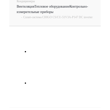
Кондиционеры
Вентиляция
Тепловое оборудование
Контрольно-
измерительные приборы
-
Сплит-система CHIGO CS/CU-51V3A-P147 DC inverter