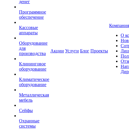
денег
Программное
обеспечение
Компания
Кассовые
аппараты
О к
Нов
Оборудование
Сот
для
Акции
Услуги
Блог
Проекты
Лиц
производства
Пол
Отз
Клининговое
Нап
оборудование
Дир
Климатическое
оборудование
Металлическая
мебель
Сейфы
Охранные
системы