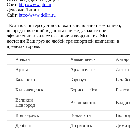
Сайт:
http://www.jde.ru
Деловые Линии
Сайт:
http://www.dellin.ru
Если вас интересует доставка транспортной компанией,
не представленной в данном списке, укажите при
оформлении заказа ее название и координаты. Мы
доставим Ваш груз до любой транспортной компании, в
пределах города.
Абакан
Альметьевск
Ангар
Артём
Архангельск
Астрах
Балашиха
Барнаул
Батайс
Благовещенск
Борисоглебск
Братск
Великий
Владивосток
Владик
Новгород
Волгодонск
Волжский
Вологд
Дербент
Дзержинск
Димит