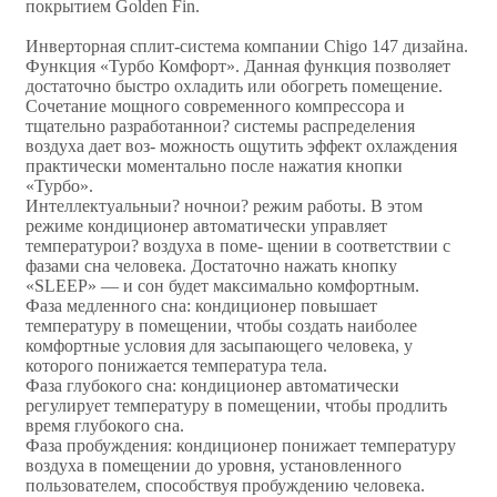
покрытием Golden Fin.
Инверторная сплит-система компании Chigo 147 дизайна.
Функция «Турбо Комфорт». Данная функция позволяет
достаточно быстро охладить или обогреть помещение.
Сочетание мощного современного компрессора и
тщательно разработаннои? системы распределения
воздуха дает воз- можность ощутить эффект охлаждения
практически моментально после нажатия кнопки
«Турбо».
Интеллектуальныи? ночнои? режим работы. В этом
режиме кондиционер автоматически управляет
температурои? воздуха в поме- щении в соответствии с
фазами сна человека. Достаточно нажать кнопку
«SLEEP» — и сон будет максимально комфортным.
Фаза медленного сна: кондиционер повышает
температуру в помещении, чтобы создать наиболее
комфортные условия для засыпающего человека, у
которого понижается температура тела.
Фаза глубокого сна: кондиционер автоматически
регулирует температуру в помещении, чтобы продлить
время глубокого сна.
Фаза пробуждения: кондиционер понижает температуру
воздуха в помещении до уровня, установленного
пользователем, способствуя пробуждению человека.