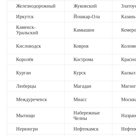
Железнодорожный
Жуковский
Златоу
Иркутск
Йошкар-Ола
Казань
Каменск-
Камышин
Кемер
Уральский
Кисловодск
Ковров
Колом
Королёв
Кострома
Красно
Курган
Курск
Кызыл
Люберцы
Магадан
Магни
Междуреченск
Миасс
Москв
Набережные
Мытищи
Назран
Челны
Нерюнгри
Нефтекамск
Нефте