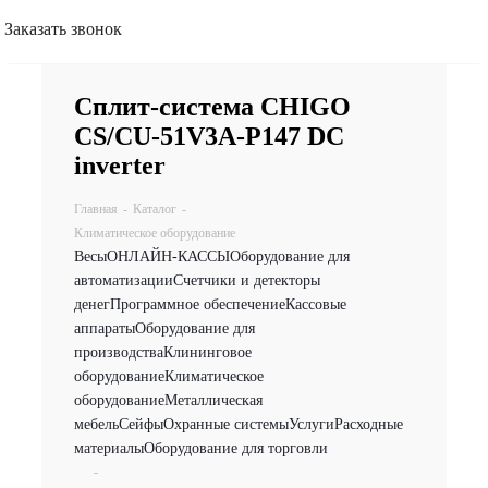
Заказать звонок
Сплит-система CHIGO
CS/CU-51V3A-P147 DC
inverter
Главная
-
Каталог
-
Климатическое оборудование
Весы
ОНЛАЙН-КАССЫ
Оборудование для
автоматизации
Счетчики и детекторы
денег
Программное обеспечение
Кассовые
аппараты
Оборудование для
производства
Клининговое
оборудование
Климатическое
оборудование
Металлическая
мебель
Сейфы
Охранные системы
Услуги
Расходные
материалы
Оборудование для торговли
-