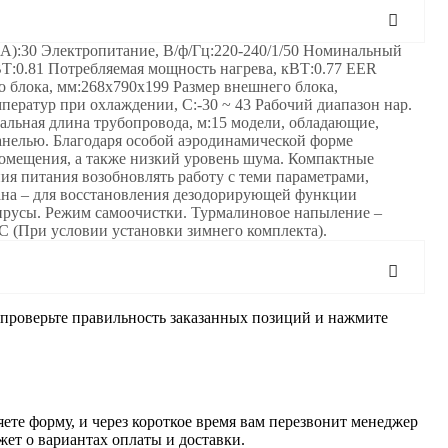
A):30 Электропитание, В/ф/Гц:220-240/1/50 Номинальный
Т:0.81 Потребляемая мощность нагрева, кВТ:0.77 EER
 блока, мм:268x790x199 Размер внешнего блока,
мператур при охлаждении, C:-30 ~ 43 Рабочий диапазон нар.
мальная длина трубопровода, м:15 модели, обладающие,
анелью. Благодаря особой аэродинамической форме
помещения, а также низкий уровень шума. Компактные
ия питания возобновлять работу с теми параметрами,
ана – для восстановления дезодорирующей функции
вирусы. Режим самоочистки. Турмалиновое напыление –
°С (При условии установки зимнего комплекта).
, проверьте правильность заказанных позиций и нажмите
ете форму, и через короткое время вам перезвонит менеджер
жет о вариантах оплаты и доставки.