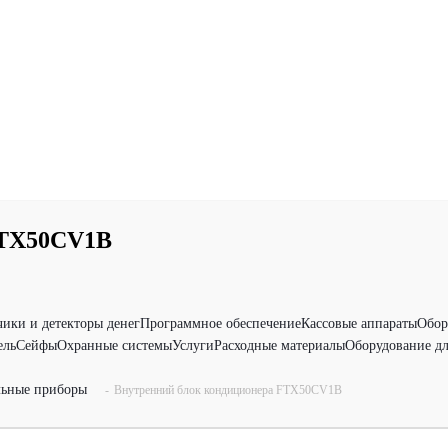
FTX50CV1B
чики и детекторы денег
Программное обеспечение
Кассовые аппараты
Обор
ель
Сейфы
Охранные системы
Услуги
Расходные материалы
Оборудование дл
льные приборы
-
Внутренний блок кондиционера FTX50CV1B