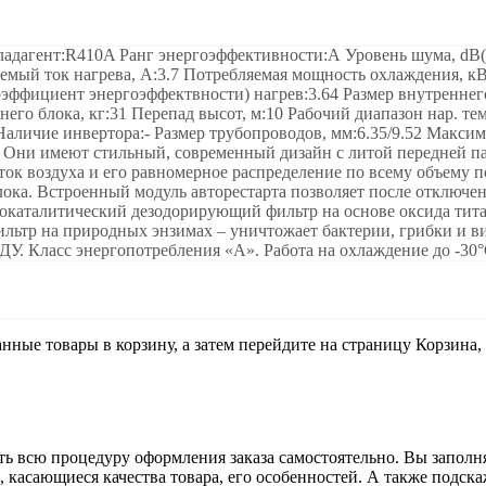
адагент:R410A Ранг энергоэффективности:А Уровень шума, dB(
мый ток нагрева, А:3.7 Потребляемая мощность охлаждения, кВ
эффициент энергоэффектвности) нагрев:3.64 Размер внутреннего
его блока, кг:31 Перепад высот, м:10 Рабочий диапазон нар. те
 Наличие инвертора:- Размер трубопроводов, мм:6.35/9.52 Макси
 Они имеют стильный, современный дизайн с литой передней п
ок воздуха и его равномерное распределение по всему объему 
ока. Встроенный модуль авторестарта позволяет после отключен
окаталитический дезодорирующий фильтр на основе оксида тит
ильтр на природных энзимах – уничтожает бактерии, грибки и 
 ДУ. Класс энергопотребления «А». Работа на охлаждение до -30
анные товары в корзину, а затем перейдите на страницу Корзина
ь всю процедуру оформления заказа самостоятельно. Вы заполня
ы, касающиеся качества товара, его особенностей. А также подска