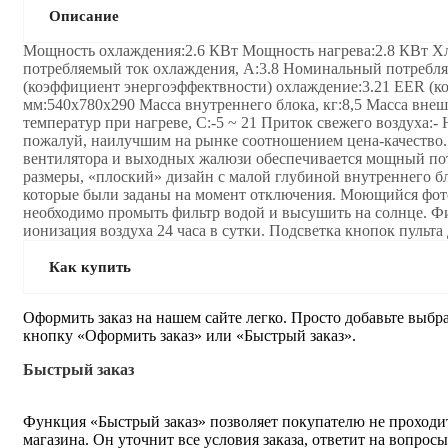
Описание
Мощность охлаждения:2.6 КВт Мощность нагрева:2.8 КВт Хл
потребляемый ток охлаждения, А:3.8 Номинальный потребляе
(коэффициент энергоэффектвности) охлаждение:3.21 EER (ко
мм:540x780x290 Масса внутреннего блока, кг:8,5 Масса внешн
температур при нагреве, С:-5 ~ 21 Приток свежего воздуха:-
пожалуй, наилучшим на рынке соотношением цена-качество.
вентилятора и выходных жалюзи обеспечивается мощный пот
размеры, «плоский» дизайн с малой глубиной внутреннего бл
которые были заданы на момент отключения. Моющийся фот
необходимо промыть фильтр водой и высушить на солнце. Ф
ионизация воздуха 24 часа в сутки. Подсветка кнопок пульта
Как купить
Оформить заказ на нашем сайте легко. Просто добавьте выбр
кнопку «Оформить заказ» или «Быстрый заказ».
Быстрый заказ
Функция «Быстрый заказ» позволяет покупателю не проходит
магазина. Он уточнит все условия заказа, ответит на вопрос