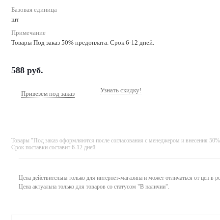
Базовая единица
шт
Примечание
Товары Под заказ 50% предоплата. Срок 6-12 дней.
588
руб.
Узнать скидку!
Привезем под заказ
Товары "Под заказ оформляются после согласования с менеджером и внесения 50%
Срок поставки составит 6-12 дней.
Цена действительна только для интернет-магазина и может отличаться от цен в 
Цена актуальна только для товаров со статусом "В наличии".