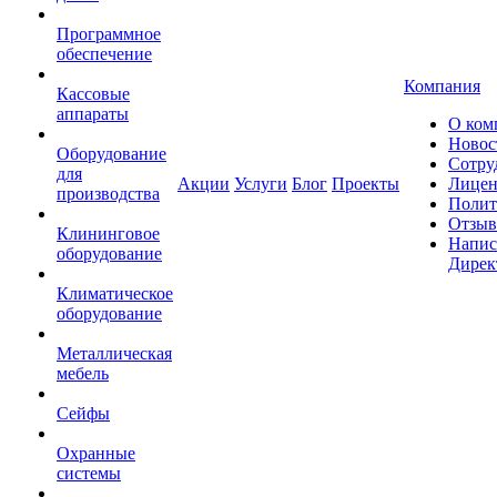
Программное
обеспечение
Компания
Кассовые
аппараты
О ком
Новос
Оборудование
Сотру
для
Акции
Услуги
Блог
Проекты
Лицен
производства
Полит
Отзы
Клининговое
Напис
оборудование
Дирек
Климатическое
оборудование
Металлическая
мебель
Сейфы
Охранные
системы