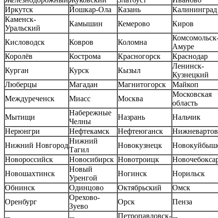
Иркутск
Йошкар-Ола
Казань
Калининград
Каменск-
Камышин
Кемерово
Киров
Уральский
Комсомольск-
Кисловодск
Ковров
Коломна
Амуре
Королёв
Кострома
Красногорск
Краснодар
Ленинск-
Курган
Курск
Кызыл
Кузнецкий
Люберцы
Магадан
Магнитогорск
Майкоп
Московская
Междуреченск
Миасс
Москва
область
Набережные
Мытищи
Назрань
Нальчик
Челны
Нерюнгри
Нефтекамск
Нефтеюганск
Нижневартов
Нижний
Нижний Новгород
Новокузнецк
Новокуйбыш
Тагил
Новороссийск
Новосибирск
Новотроицк
Новочебокса
Новый
Новошахтинск
Ногинск
Норильск
Уренгой
Обнинск
Одинцово
Октябрьский
Омск
Орехово-
Оренбург
Орск
Пенза
Зуево
Петропавловск-