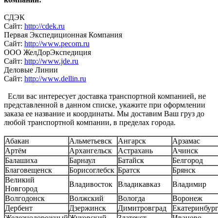
СДЭК
Сайт:
http://cdek.ru
Первая Экспедиционная Компания
Сайт:
http://www.pecom.ru
ООО ЖелДорЭкспедиция
Сайт:
http://www.jde.ru
Деловые Линии
Сайт:
http://www.dellin.ru
Если вас интересует доставка транспортной компанией, не
представленной в данном списке, укажите при оформлении
заказа ее название и координаты. Мы доставим Ваш груз до
любой транспортной компании, в пределах города.
Абакан
Альметьевск
Ангарск
Арзамас
Артём
Архангельск
Астрахань
Ачинск
Балашиха
Барнаул
Батайск
Белгород
Благовещенск
Борисоглебск
Братск
Брянск
Великий
Владивосток
Владикавказ
Владимир
Новгород
Волгодонск
Волжский
Вологда
Воронеж
Дербент
Дзержинск
Димитровград
Екатеринбур
Железнодорожный
Жуковский
Златоуст
Иваново