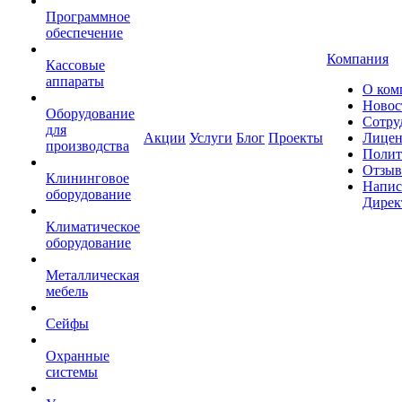
Программное
обеспечение
Компания
Кассовые
аппараты
О ком
Новос
Оборудование
Сотру
для
Акции
Услуги
Блог
Проекты
Лицен
производства
Полит
Отзы
Клининговое
Напис
оборудование
Дирек
Климатическое
оборудование
Металлическая
мебель
Сейфы
Охранные
системы