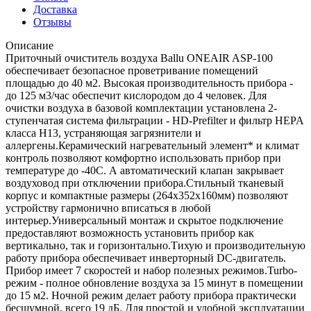
Доставка
Отзывы
Описание
Приточный очиститель воздуха Ballu ONEAIR ASP-100
обеспечивает безопасное проветривание помещений
площадью до 40 м2. Высокая производительность прибора -
до 125 м3/час обеспечит кислородом до 4 человек. Для
очистки воздуха в базовой комплектации установлена 2-
ступенчатая система фильтрации - HD-Prefilter и фильтр HEPA
класса H13, устраняющая загрязнители и
аллергены.Керамический нагревательный элемент* и климат
контроль позволяют комфортно использовать прибор при
температуре до -40С. А автоматический клапан закрывает
воздуховод при отключении прибора.Стильный тканевый
корпус и компактные размеры (264х352х160мм) позволяют
устройству гармонично вписаться в любой
интерьер.Универсальный монтаж и скрытое подключение
предоставляют возможность установить прибор как
вертикально, так и горизонтально.Тихую и производительную
работу прибора обеспечивает инверторный DC-двигатель.
Прибор имеет 7 скоростей и набор полезных режимов.Turbo-
режим - полное обновление воздуха за 15 минут в помещении
до 15 м2. Ночной режим делает работу прибора практически
бесшумной, всего 19 дБ. Для простой и удобной эксплуатации