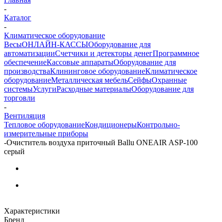
-
Каталог
-
Климатическое оборудование
Весы
ОНЛАЙН-КАССЫ
Оборудование для
автоматизации
Счетчики и детекторы денег
Программное
обеспечение
Кассовые аппараты
Оборудование для
производства
Клининговое оборудование
Климатическое
оборудование
Металлическая мебель
Сейфы
Охранные
системы
Услуги
Расходные материалы
Оборудование для
торговли
-
Вентиляция
Тепловое оборудование
Кондиционеры
Контрольно-
измерительные приборы
-
Очиститель воздуха приточный Ballu ONEAIR ASP-100
серый
Характеристики
Бренд