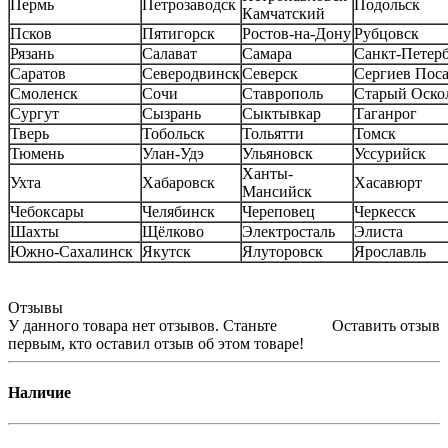
Пермь
Петрозаводск
Подольск
Камчатский
Псков
Пятигорск
Ростов-на-Дону
Рубцовск
Рязань
Салават
Самара
Санкт-Петер
Саратов
Северодвинск
Северск
Сергиев Пос
Смоленск
Сочи
Ставрополь
Старый Оско
Сургут
Сызрань
Сыктывкар
Таганрог
Тверь
Тобольск
Тольятти
Томск
Тюмень
Улан-Удэ
Ульяновск
Уссурийск
Ханты-
Ухта
Хабаровск
Хасавюрт
Мансийск
Чебоксары
Челябинск
Череповец
Черкесск
Шахты
Щёлково
Электросталь
Элиста
Южно-Сахалинск
Якутск
Ялуторовск
Ярославль
Отзывы
У данного товара нет отзывов. Станьте
Оставить отзыв
первым, кто оставил отзыв об этом товаре!
Наличие