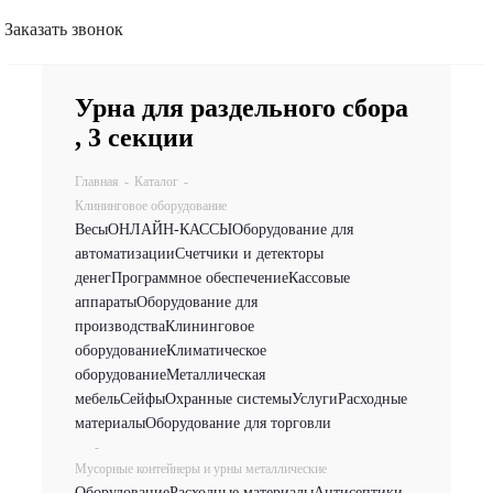
Заказать звонок
Урна для раздельного сбора
, 3 секции
Главная
-
Каталог
-
Клининговое оборудование
Весы
ОНЛАЙН-КАССЫ
Оборудование для
автоматизации
Счетчики и детекторы
денег
Программное обеспечение
Кассовые
аппараты
Оборудование для
производства
Клининговое
оборудование
Климатическое
оборудование
Металлическая
мебель
Сейфы
Охранные системы
Услуги
Расходные
материалы
Оборудование для торговли
-
Мусорные контейнеры и урны металлические
Оборудование
Расходные материалы
Антисептики