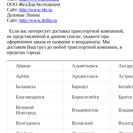
ООО ЖелДорЭкспедиция
Сайт:
http://www.jde.ru
Деловые Линии
Сайт:
http://www.dellin.ru
Если вас интересует доставка транспортной компанией,
не представленной в данном списке, укажите при
оформлении заказа ее название и координаты. Мы
доставим Ваш груз до любой транспортной компании, в
пределах города.
Абакан
Альметьевск
Ангар
Артём
Архангельск
Астрах
Балашиха
Барнаул
Батайс
Благовещенск
Борисоглебск
Братск
Великий
Владивосток
Владик
Новгород
Волгодонск
Волжский
Вологд