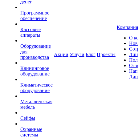
денег
Программное
обеспечение
Компания
Кассовые
аппараты
О к
Нов
Оборудование
Сот
для
Акции
Услуги
Блог
Проекты
Лиц
производства
Пол
Отз
Клининговое
Нап
оборудование
Дир
Климатическое
оборудование
Металлическая
мебель
Сейфы
Охранные
системы