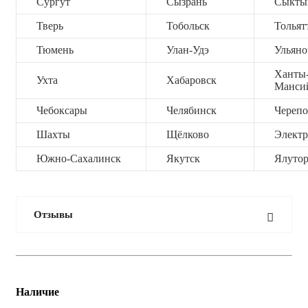
Сургут
Сызрань
Сыкты
Тверь
Тобольск
Тольят
Тюмень
Улан-Удэ
Ульяно
Ханты
Ухта
Хабаровск
Манси
Чебоксары
Челябинск
Черепо
Шахты
Щёлково
Электр
Южно-Сахалинск
Якутск
Ялутор
Отзывы
Наличие