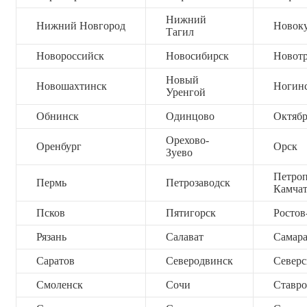
Нижний
Нижний Новгород
Новок
Тагил
Новороссийск
Новосибирск
Новот
Новый
Новошахтинск
Ногин
Уренгой
Обнинск
Одинцово
Октяб
Орехово-
Оренбург
Орск
Зуево
Петроп
Пермь
Петрозаводск
Камча
Псков
Пятигорск
Ростов
Рязань
Салават
Самар
Саратов
Северодвинск
Северс
Смоленск
Сочи
Ставро