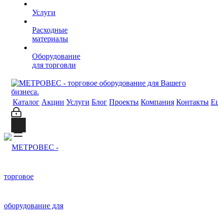
Услуги
Расходные
материалы
Оборудование
для торговли
Каталог
Акции
Услуги
Блог
Проекты
Компания
Контакты
Е