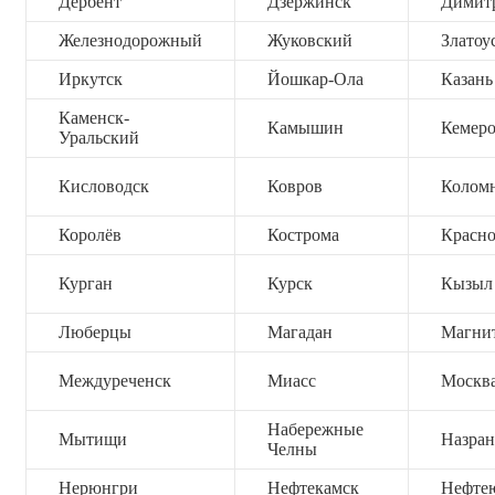
Дербент
Дзержинск
Димит
Железнодорожный
Жуковский
Златоу
Иркутск
Йошкар-Ола
Казань
Каменск-
Камышин
Кемер
Уральский
Кисловодск
Ковров
Колом
Королёв
Кострома
Красно
Курган
Курск
Кызыл
Люберцы
Магадан
Магни
Междуреченск
Миасс
Москв
Набережные
Мытищи
Назран
Челны
Нерюнгри
Нефтекамск
Нефте