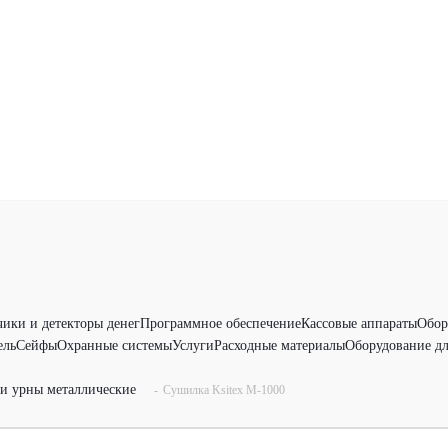
чики и детекторы денег
Программное обеспечение
Кассовые аппараты
Обор
ель
Сейфы
Охранные системы
Услуги
Расходные материалы
Оборудование дл
и урны металлические
-
Сушилка Ksitex М-1000