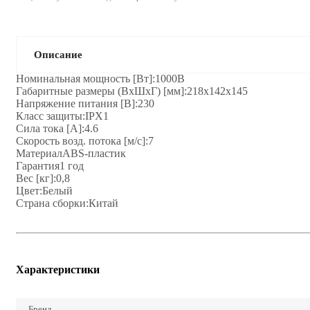
Описание
Номинальная мощность [Вт]:1000B
Габаритные размеры (ВхШхГ) [мм]:218x142x145
Напряжение питания [В]:230
Класс защиты:IPX1
Сила тока [А]:4.6
Скорость возд. потока [м/с]:7
МатериалABS-пластик
Гарантия1 год
Вес [кг]:0,8
Цвет:Белый
Страна сборки:Китай
Характеристики
Бренд