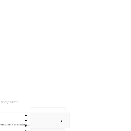
 предоплаты.
Описание
Как купить
розничных магазинах.
Оплата
Доставка