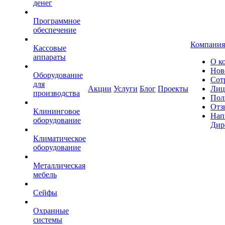
денег
Программное
обеспечение
Компания
Кассовые
аппараты
О к
Нов
Оборудование
Сот
для
Акции
Услуги
Блог
Проекты
Лиц
производства
Пол
Отз
Клининговое
Нап
оборудование
Дир
Климатическое
оборудование
Металлическая
мебель
Сейфы
Охранные
системы