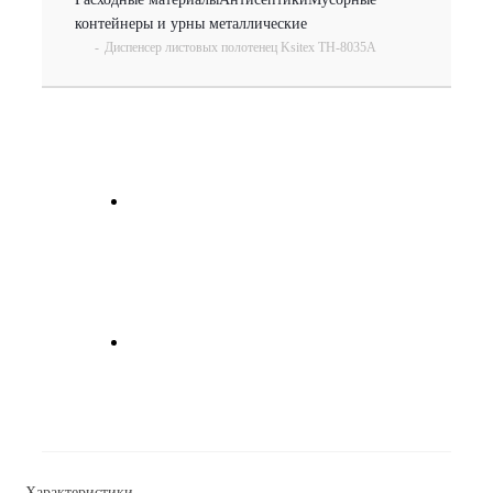
контейнеры и урны металлические
-
Диспенсер листовых полотенец Ksitex TH-8035A
Характеристики