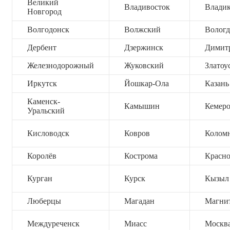
Великий
Владивосток
Владик
Новгород
Волгодонск
Волжский
Вологд
Дербент
Дзержинск
Димит
Железнодорожный
Жуковский
Златоу
Иркутск
Йошкар-Ола
Казань
Каменск-
Камышин
Кемер
Уральский
Кисловодск
Ковров
Колом
Королёв
Кострома
Красно
Курган
Курск
Кызыл
Люберцы
Магадан
Магни
Междуреченск
Миасс
Москв