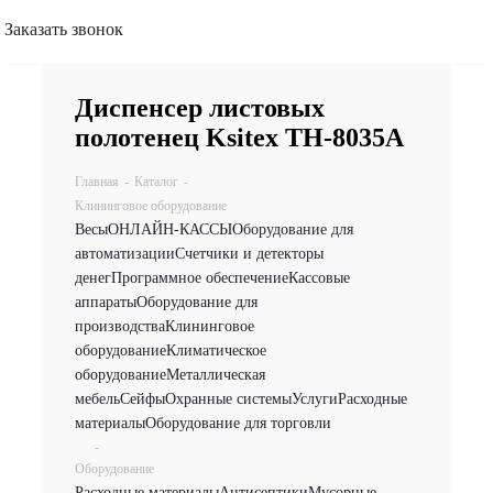
Заказать звонок
Диспенсер листовых
полотенец Ksitex TH-8035A
Главная
-
Каталог
-
Клининговое оборудование
Весы
ОНЛАЙН-КАССЫ
Оборудование для
автоматизации
Счетчики и детекторы
денег
Программное обеспечение
Кассовые
аппараты
Оборудование для
производства
Клининговое
оборудование
Климатическое
оборудование
Металлическая
мебель
Сейфы
Охранные системы
Услуги
Расходные
материалы
Оборудование для торговли
-
Оборудование
Расходные материалы
Антисептики
Мусорные