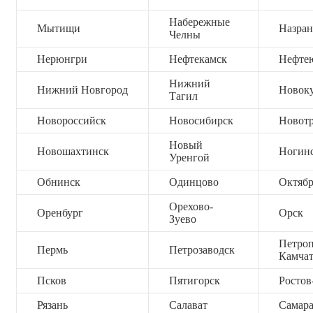
Набережные
Мытищи
Назран
Челны
Нерюнгри
Нефтекамск
Нефте
Нижний
Нижний Новгород
Новок
Тагил
Новороссийск
Новосибирск
Новот
Новый
Новошахтинск
Ногин
Уренгой
Обнинск
Одинцово
Октяб
Орехово-
Оренбург
Орск
Зуево
Петроп
Пермь
Петрозаводск
Камча
Псков
Пятигорск
Ростов
Рязань
Салават
Самар