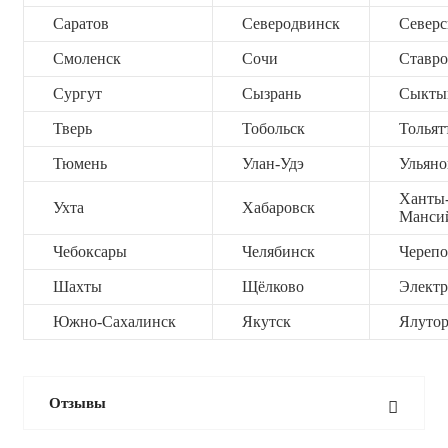
Саратов
Северодвинск
Северс
Смоленск
Сочи
Ставро
Сургут
Сызрань
Сыкты
Тверь
Тобольск
Тольят
Тюмень
Улан-Удэ
Ульяно
Ханты
Ухта
Хабаровск
Манси
Чебоксары
Челябинск
Черепо
Шахты
Щёлково
Электр
Южно-Сахалинск
Якутск
Ялутор
Отзывы