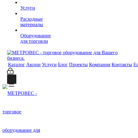
Услуги
Расходные
материалы
Оборудование
для торговли
Каталог
Акции
Услуги
Блог
Проекты
Компания
Контакты
Е