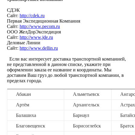
СДЭК
Сайт:
http://cdek.ru
Первая Экспедиционная Компания
Сайт:
http://www.pecom.ru
ООО ЖелДорЭкспедиция
Сайт:
http://www.jde.ru
Деловые Линии
Сайт:
http://www.dellin.ru
Если вас интересует доставка транспортной компанией,
не представленной в данном списке, укажите при
оформлении заказа ее название и координаты. Мы
доставим Ваш груз до любой транспортной компании, в
пределах города.
Абакан
Альметьевск
Ангар
Артём
Архангельск
Астрах
Балашиха
Барнаул
Батайс
Благовещенск
Борисоглебск
Братск