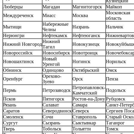
Кузнецкий
Люберцы
Магадан
Магнитогорск
Майкоп
Московская
Междуреченск
Миасс
Москва
область
Набережные
Мытищи
Назрань
Нальчик
Челны
Нерюнгри
Нефтекамск
Нефтеюганск
Нижневартов
Нижний
Нижний Новгород
Новокузнецк
Новокуйбыш
Тагил
Новороссийск
Новосибирск
Новотроицк
Новочебокса
Новый
Новошахтинск
Ногинск
Норильск
Уренгой
Обнинск
Одинцово
Октябрьский
Омск
Орехово-
Оренбург
Орск
Пенза
Зуево
Петропавловск-
Пермь
Петрозаводск
Подольск
Камчатский
Псков
Пятигорск
Ростов-на-Дону
Рубцовск
Рязань
Салават
Самара
Санкт-Петер
Саратов
Северодвинск
Северск
Сергиев Пос
Смоленск
Сочи
Ставрополь
Старый Оско
Сургут
Сызрань
Сыктывкар
Таганрог
Тверь
Тобольск
Тольятти
Томск