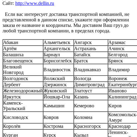
Сайт:
http://www.dellin.ru
Если вас интересует доставка транспортной компанией, не
представленной в данном списке, укажите при оформлении
заказа ее название и координаты. Мы доставим Ваш груз до
любой транспортной компании, в пределах города.
Абакан
Альметьевск
Ангарск
Арзамас
Артём
Архангельск
Астрахань
Ачинск
Балашиха
Барнаул
Батайск
Белгород
Благовещенск
Борисоглебск
Братск
Брянск
Великий
Владивосток
Владикавказ
Владимир
Новгород
Волгодонск
Волжский
Вологда
Воронеж
Дербент
Дзержинск
Димитровград
Екатеринбур
Железнодорожный
Жуковский
Златоуст
Иваново
Иркутск
Йошкар-Ола
Казань
Калининград
Каменск-
Камышин
Кемерово
Киров
Уральский
Комсомольск-
Кисловодск
Ковров
Коломна
Амуре
Королёв
Кострома
Красногорск
Краснодар
Ленинск-
Курган
Курск
Кызыл