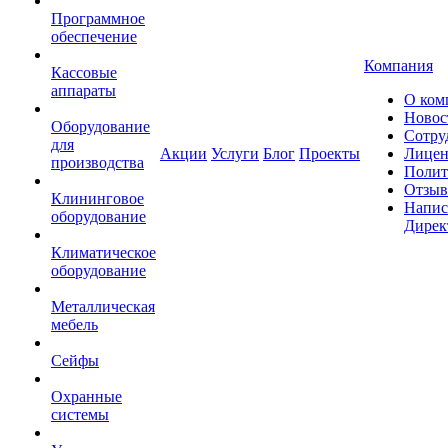
Программное
обеспечение
Компания
Кассовые
аппараты
О ком
Новос
Оборудование
Сотру
для
Акции
Услуги
Блог
Проекты
Лицен
производства
Полит
Отзы
Клининговое
Напис
оборудование
Дирек
Климатическое
оборудование
Металлическая
мебель
Сейфы
Охранные
системы