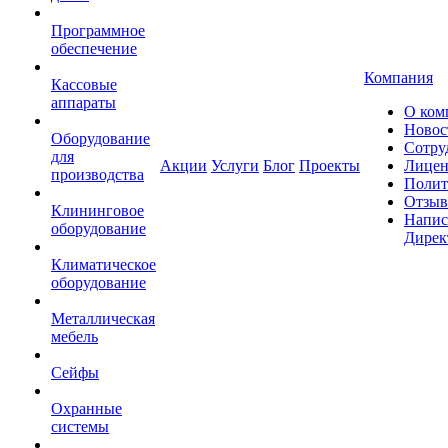
Программное
обеспечение
Компания
Кассовые
аппараты
О ком
Новос
Оборудование
Сотру
для
Акции
Услуги
Блог
Проекты
Лицен
производства
Полит
Отзы
Клининговое
Напис
оборудование
Дирек
Климатическое
оборудование
Металлическая
мебель
Сейфы
Охранные
системы