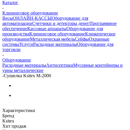
Каталог
-
Клининговое оборудование
Весы
ОНЛАЙН-КАССЫ
Оборудование для
автоматизации
Счетчики и детекторы денег
Программное
обеспечение
Кассовые аппараты
Оборудование для
производства
Клининговое оборудование
Климатическое
оборудование
Металлическая мебель
Сейфы
Охранные
системы
Услуги
Расходные материалы
Оборудование для
торговли
-
Оборудование
Расходные материалы
Антисептики
Мусорные контейнеры и
урны металлические
-
Сушилка Ksitex M-2000
Характеристики
Бренд
Ksitex
Хит продаж