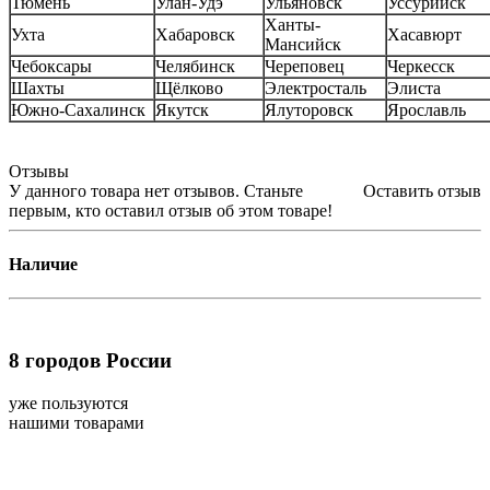
Тюмень
Улан-Удэ
Ульяновск
Уссурийск
Ханты-
Ухта
Хабаровск
Хасавюрт
Мансийск
Чебоксары
Челябинск
Череповец
Черкесск
Шахты
Щёлково
Электросталь
Элиста
Южно-Сахалинск
Якутск
Ялуторовск
Ярославль
Отзывы
У данного товара нет отзывов. Станьте
Оставить отзыв
первым, кто оставил отзыв об этом товаре!
Наличие
8
городов России
уже пользуются
нашими товарами