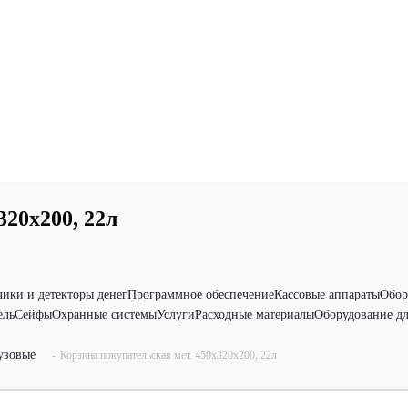
320х200, 22л
чики и детекторы денег
Программное обеспечение
Кассовые аппараты
Обор
ель
Сейфы
Охранные системы
Услуги
Расходные материалы
Оборудование дл
узовые
-
Корзина покупательская мет. 450х320х200, 22л