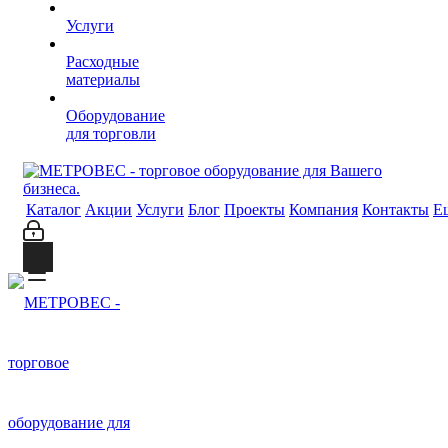
Услуги
Расходные
материалы
Оборудование
для торговли
Каталог
Акции
Услуги
Блог
Проекты
Компания
Контакты
Е