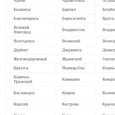
Артём
Архангельск
Астрах
Балашиха
Барнаул
Батайс
Благовещенск
Борисоглебск
Братск
Великий
Владивосток
Владик
Новгород
Волгодонск
Волжский
Вологд
Дербент
Дзержинск
Димит
Железнодорожный
Жуковский
Златоу
Иркутск
Йошкар-Ола
Казань
Каменск-
Камышин
Кемер
Уральский
Кисловодск
Ковров
Колом
Королёв
Кострома
Красно