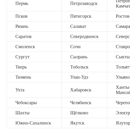
Петроп
Пермь
Петрозаводск
Камча
Псков
Пятигорск
Ростов
Рязань
Салават
Самар
Саратов
Северодвинск
Северс
Смоленск
Сочи
Ставро
Сургут
Сызрань
Сыкты
Тверь
Тобольск
Тольят
Тюмень
Улан-Удэ
Ульяно
Ханты
Ухта
Хабаровск
Манси
Чебоксары
Челябинск
Черепо
Шахты
Щёлково
Электр
Южно-Сахалинск
Якутск
Ялутор