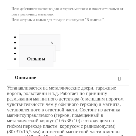
Цена действительна только для интернет-магазина и может отличаться от
цен в розничных магазинах.
Цена актуальна только для товаров со статусом "В наличии".
Описание
Как купить
Оплата
Доставка
Отзывы
Описание
Устанавливается на металлические двери, гаражные
ворота, рольставни и т.д. Работает по принципу
размыкания магнитного детектора (с меньшим порогом
чувствительности чем у обычного геркона) и магнита,
установленного в ответной части. Состоит из датчика
магнитоуправляемого (геркон, помещенный в
металлический корпус (105x38x10) с отходящим на
гибком переходе пластм. корпусом с радиомодулем)
(80х37х15,5 мм) и ответной магнитной части в металл.