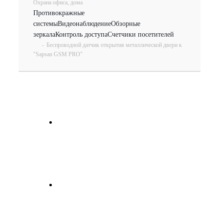
Охрана офиса, дома
Противокражные
системы
Видеонаблюдение
Обзорные
зеркала
Контроль доступа
Счетчики посетителей
-
Беспроводной датчик открытия металлической двери к
"Sapsan GSM PRO"