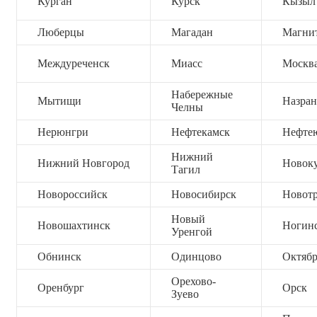
Курган
Курск
Кызыл
Люберцы
Магадан
Магни
Междуреченск
Миасс
Москв
Набережные
Мытищи
Назран
Челны
Нерюнгри
Нефтекамск
Нефте
Нижний
Нижний Новгород
Новок
Тагил
Новороссийск
Новосибирск
Новот
Новый
Новошахтинск
Ногин
Уренгой
Обнинск
Одинцово
Октяб
Орехово-
Оренбург
Орск
Зуево