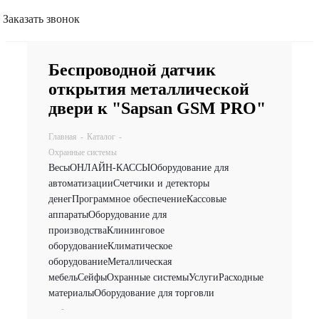
Заказать звонок
Беспроводной датчик
открытия металлической
двери к "Sapsan GSM PRO"
Главная
-
Каталог
-
Охранные системы
Весы
ОНЛАЙН-КАССЫ
Оборудование для
автоматизации
Счетчики и детекторы
денег
Программное обеспечение
Кассовые
аппараты
Оборудование для
производства
Клининговое
оборудование
Климатическое
оборудование
Металлическая
мебель
Сейфы
Охранные системы
Услуги
Расходные
материалы
Оборудование для торговли
-