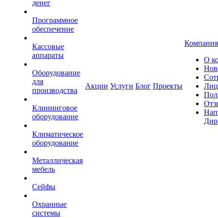
денег
Программное
обеспечение
Компания
Кассовые
аппараты
О к
Нов
Оборудование
Сот
для
Акции
Услуги
Блог
Проекты
Лиц
производства
Пол
Отз
Клининговое
Нап
оборудование
Дир
Климатическое
оборудование
Металлическая
мебель
Сейфы
Охранные
системы