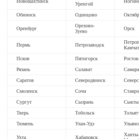
Новошахтинск
Ногин
Уренгой
Обнинск
Одинцово
Октяб
Орехово-
Оренбург
Орск
Зуево
Петроп
Пермь
Петрозаводск
Камча
Псков
Пятигорск
Ростов
Рязань
Салават
Самар
Саратов
Северодвинск
Северс
Смоленск
Сочи
Ставро
Сургут
Сызрань
Сыкты
Тверь
Тобольск
Тольят
Тюмень
Улан-Удэ
Ульяно
Ханты
Ухта
Хабаровск