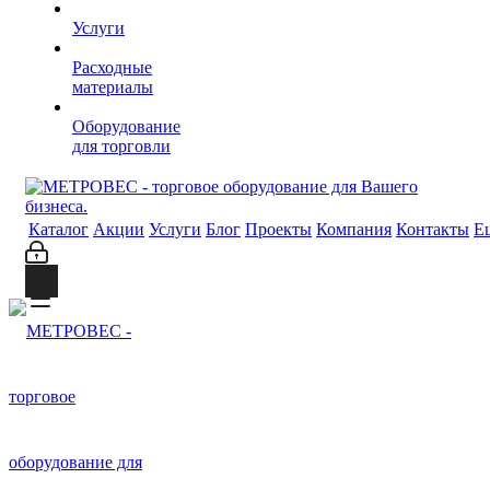
Услуги
Расходные
материалы
Оборудование
для торговли
Каталог
Акции
Услуги
Блог
Проекты
Компания
Контакты
Е