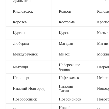
Уральский
Кисловодск
Ковров
Колом
Королёв
Кострома
Красно
Курган
Курск
Кызыл
Люберцы
Магадан
Магни
Междуреченск
Миасс
Москв
Набережные
Мытищи
Назран
Челны
Нерюнгри
Нефтекамск
Нефте
Нижний
Нижний Новгород
Новок
Тагил
Новороссийск
Новосибирск
Новот
Новый