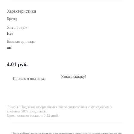
Характеристики
Бренд
Хит продаж
Нет
Базовая единица
шт
4.01
руб.
Узнать скидку!
Привезем под заказ
Товары "Под заказ оформляются после согласования с менеджером и
внесения 50% предоплаты.
Срок поставки составит 6-12 дней.
Цена действительна только для интернет-магазина и может отличаться от