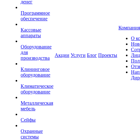
денег
Программное
обеспечение
Компания
Кассовые
аппараты
О к
Нов
Оборудование
Сот
для
Акции
Услуги
Блог
Проекты
Лиц
производства
Пол
Отз
Клининговое
Нап
оборудование
Дир
Климатическое
оборудование
Металлическая
мебель
Сейфы
Охранные
системы