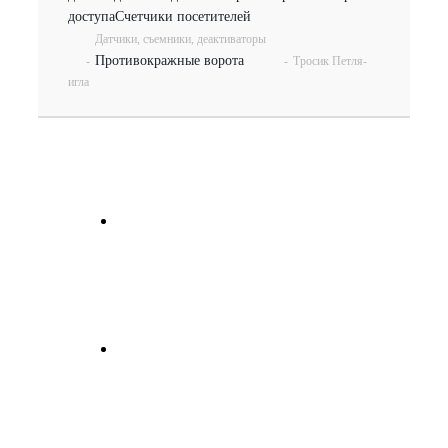
доступа
Счетчики посетителей
Датчики, съемники, деактиваторы
Противокражные ворота
-
-
Тросик Петля-
игла