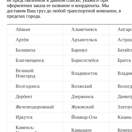
не представленной в данном списке, укажите при
оформлении заказа ее название и координаты. Мы
доставим Ваш груз до любой транспортной компании, в
пределах города.
Абакан
Альметьевск
Ангар
Артём
Архангельск
Астрах
Балашиха
Барнаул
Батайс
Благовещенск
Борисоглебск
Братск
Великий
Владивосток
Владик
Новгород
Волгодонск
Волжский
Вологд
Дербент
Дзержинск
Димит
Железнодорожный
Жуковский
Златоу
Иркутск
Йошкар-Ола
Казань
Каменск-
Камышин
Кемер