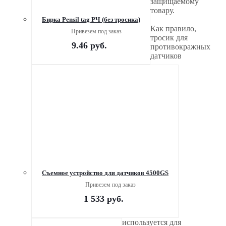
защищаемому
товару.
Бирка Pensil tag РЧ (без тросика)
Как правило,
Привезем под заказ
тросик для
9.46
руб.
противокражных
датчиков
Съемное устройство для датчиков 4500GS
Привезем под заказ
1 533
руб.
используется для