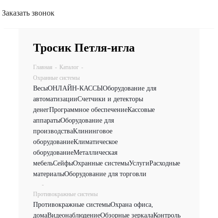
Заказать звонок
Тросик Петля-игла
Главная
-
Каталог
-
Охранные системы
Весы
ОНЛАЙН-КАССЫ
Оборудование для
автоматизации
Счетчики и детекторы
денег
Программное обеспечение
Кассовые
аппараты
Оборудование для
производства
Клининговое
оборудование
Климатическое
оборудование
Металлическая
мебель
Сейфы
Охранные системы
Услуги
Расходные
материалы
Оборудование для торговли
-
Противокражные системы
Противокражные системы
Охрана офиса,
дома
Видеонаблюдение
Обзорные зеркала
Контроль