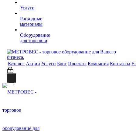
Услуги
Расходные
материалы
Оборудование
для торговли
Каталог
Акции
Услуги
Блог
Проекты
Компания
Контакты
Е