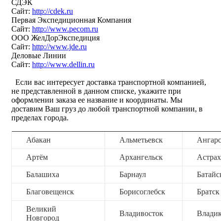
СДЭК
Сайт:
http://cdek.ru
Первая Экспедиционная Компания
Сайт:
http://www.pecom.ru
ООО ЖелДорЭкспедиция
Сайт:
http://www.jde.ru
Деловые Линии
Сайт:
http://www.dellin.ru
Если вас интересует доставка транспортной компанией,
не представленной в данном списке, укажите при
оформлении заказа ее название и координаты. Мы
доставим Ваш груз до любой транспортной компании, в
пределах города.
Абакан
Альметьевск
Ангар
Артём
Архангельск
Астрах
Балашиха
Барнаул
Батайс
Благовещенск
Борисоглебск
Братск
Великий
Владивосток
Владик
Новгород