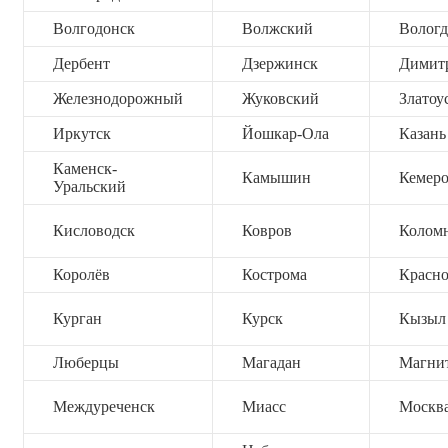
Волгодонск
Волжский
Вологд
Дербент
Дзержинск
Димит
Железнодорожный
Жуковский
Златоу
Иркутск
Йошкар-Ола
Казань
Каменск-
Камышин
Кемер
Уральский
Кисловодск
Ковров
Колом
Королёв
Кострома
Красно
Курган
Курск
Кызыл
Люберцы
Магадан
Магни
Междуреченск
Миасс
Москв