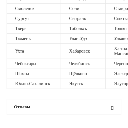
Смоленск
Сочи
Ставро
Сургут
Сызрань
Сыкты
Тверь
Тобольск
Тольят
Тюмень
Улан-Удэ
Ульяно
Ханты
Ухта
Хабаровск
Манси
Чебоксары
Челябинск
Черепо
Шахты
Щёлково
Электр
Южно-Сахалинск
Якутск
Ялутор
Отзывы