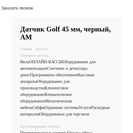
Заказать звонок
Датчик Golf 45 мм, черный,
AM
Главная
-
Каталог
-
Охранные системы
Весы
ОНЛАЙН-КАССЫ
Оборудование для
автоматизации
Счетчики и детекторы
денег
Программное обеспечение
Кассовые
аппараты
Оборудование для
производства
Клининговое
оборудование
Климатическое
оборудование
Металлическая
мебель
Сейфы
Охранные системы
Услуги
Расходные
материалы
Оборудование для торговли
-
Противокражные системы
Противокражные системы
Охрана офиса,