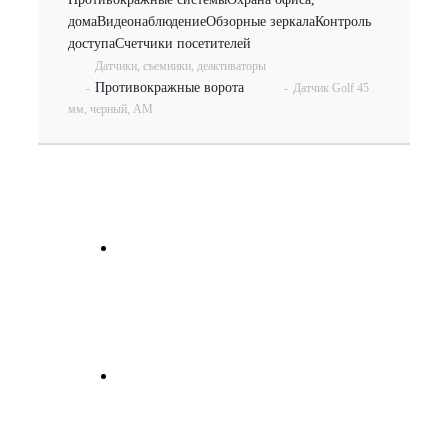
дома
Видеонаблюдение
Обзорные зеркала
Контроль
доступа
Счетчики посетителей
Датчики, съемники, деактиваторы
Противокражные ворота
-
-
Датчик Golf 45
мм, черный, AM