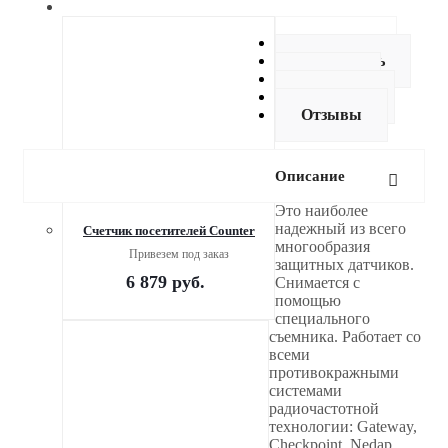
Описание
Как купить
Оплата
Доставка
Отзывы
Описание
Это наиболее
надежный из всего
Cчетчик посетителей Counter
многообразия
Привезем под заказ
защитных датчиков.
6 879
руб.
Снимается с
помощью
специального
съемника. Работает со
всеми
противокражными
системами
радиочастотной
технологии: Gateway,
Checkpoint, Nedap,