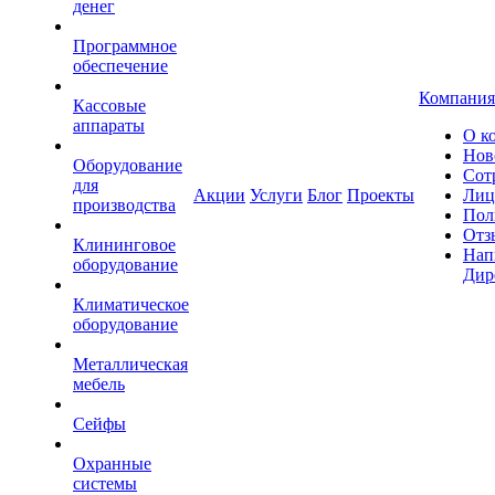
денег
Программное
обеспечение
Компания
Кассовые
аппараты
О к
Нов
Оборудование
Сот
для
Акции
Услуги
Блог
Проекты
Лиц
производства
Пол
Отз
Клининговое
Нап
оборудование
Дир
Климатическое
оборудование
Металлическая
мебель
Сейфы
Охранные
системы