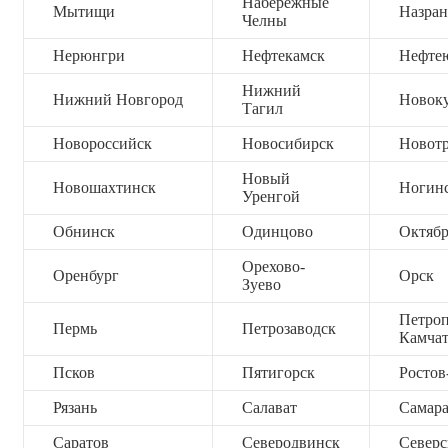
Набережные
Мытищи
Назран
Челны
Нерюнгри
Нефтекамск
Нефте
Нижний
Нижний Новгород
Новок
Тагил
Новороссийск
Новосибирск
Новот
Новый
Новошахтинск
Ногин
Уренгой
Обнинск
Одинцово
Октяб
Орехово-
Оренбург
Орск
Зуево
Петроп
Пермь
Петрозаводск
Камча
Псков
Пятигорск
Ростов
Рязань
Салават
Самар
Саратов
Северодвинск
Северс