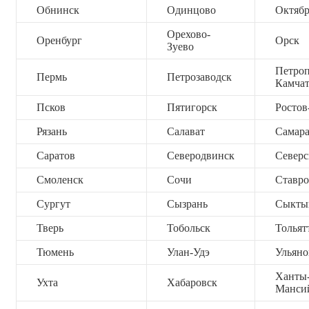
Обнинск
Одинцово
Октяб
Орехово-
Оренбург
Орск
Зуево
Петроп
Пермь
Петрозаводск
Камча
Псков
Пятигорск
Ростов
Рязань
Салават
Самар
Саратов
Северодвинск
Северс
Смоленск
Сочи
Ставро
Сургут
Сызрань
Сыкты
Тверь
Тобольск
Тольят
Тюмень
Улан-Удэ
Ульяно
Ханты
Ухта
Хабаровск
Манси