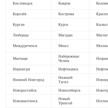
Кисловодск
Ковров
Колом
Королёв
Кострома
Красно
Курган
Курск
Кызыл
Люберцы
Магадан
Магни
Междуреченск
Миасс
Москв
Набережные
Мытищи
Назран
Челны
Нерюнгри
Нефтекамск
Нефте
Нижний
Нижний Новгород
Новок
Тагил
Новороссийск
Новосибирск
Новот
Новый
Новошахтинск
Ногин
Уренгой