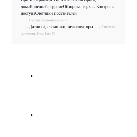
дома
Видеонаблюдение
Обзорные зеркала
Контроль
доступа
Счетчики посетителей
Противокражные ворота
Датчики, съемники, деактиваторы
-
-
Антенна-
приемник Iviks Lux IV