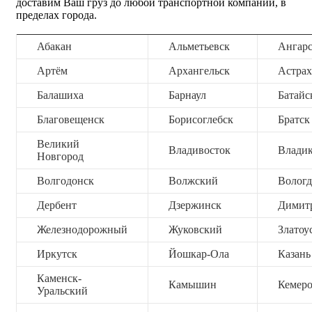
доставим Ваш груз до любой транспортной компании, в
пределах города.
Абакан
Альметьевск
Ангар
Артём
Архангельск
Астрах
Балашиха
Барнаул
Батайс
Благовещенск
Борисоглебск
Братск
Великий
Владивосток
Владик
Новгород
Волгодонск
Волжский
Вологд
Дербент
Дзержинск
Димит
Железнодорожный
Жуковский
Златоу
Иркутск
Йошкар-Ола
Казань
Каменск-
Камышин
Кемер
Уральский