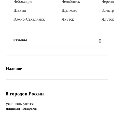
Чебоксары
Челябинск
Черепо
Шахты
Щёлково
Электр
Южно-Сахалинск
Якутск
Ялутор
Отзывы
Наличие
8
городов России
уже пользуются
нашими товарами