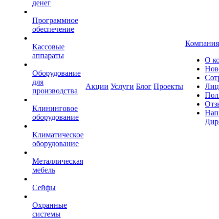
денег
Программное
обеспечение
Компания
Кассовые
аппараты
О к
Нов
Оборудование
Сот
для
Акции
Услуги
Блог
Проекты
Лиц
производства
Пол
Отз
Клининговое
Нап
оборудование
Дир
Климатическое
оборудование
Металлическая
мебель
Сейфы
Охранные
системы