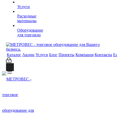
Услуги
Расходные
материалы
Оборудование
для торговли
Каталог
Акции
Услуги
Блог
Проекты
Компания
Контакты
Е