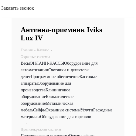
Заказать звонок
Антенна-приемник Iviks
Lux IV
Главная
-
Каталог
-
Охранные системы
Весы
ОНЛАЙН-КАССЫ
Оборудование для
автоматизации
Счетчики и детекторы
денег
Программное обеспечение
Кассовые
аппараты
Оборудование для
производства
Клининговое
оборудование
Климатическое
оборудование
Металлическая
мебель
Сейфы
Охранные системы
Услуги
Расходные
материалы
Оборудование для торговли
-
Противокражные системы
Противокражные системы
Охрана офиса,