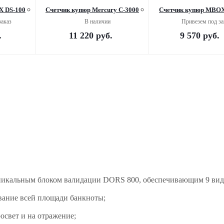
X DS-100
Счетчик купюр Mercury С-3000
Счетчик купюр MBOX
заказ
В наличии
Привезем под за
.
11 220
руб.
9 570
руб.
уникальным блоком валидации DORS 800, обеспечивающим 9 ви
ование всей площади банкноты;
освет и на отражение;