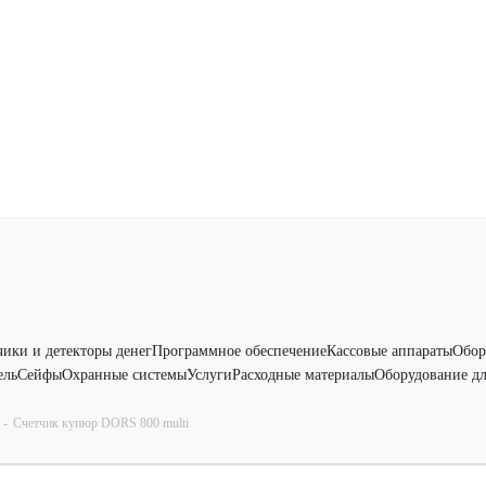
чики и детекторы денег
Программное обеспечение
Кассовые аппараты
Обор
ель
Сейфы
Охранные системы
Услуги
Расходные материалы
Оборудование дл
-
Счетчик купюр DORS 800 multi