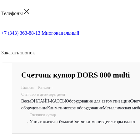
Телефоны
+7 (343) 363-88-13
Многоканальный
Заказать звонок
Счетчик купюр DORS 800 multi
Главная
-
Каталог
-
Счетчики и детекторы денег
Весы
ОНЛАЙН-КАССЫ
Оборудование для автоматизации
Счет
оборудование
Климатическое оборудование
Металлическая меб
Счетчики купюр
Уничтожители бумаги
Счетчики монет
Детекторы валют
-