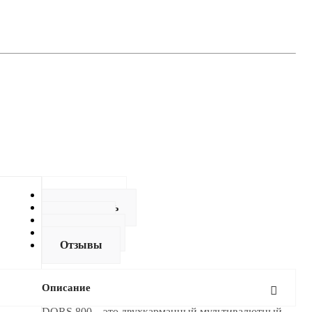
Описание
Как купить
Оплата
Доставка
Отзывы
Описание
DORS 800 – это двухкарманный мультивалютный