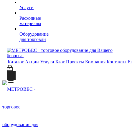
Услуги
Расходные
материалы
Оборудование
для торговли
Каталог
Акции
Услуги
Блог
Проекты
Компания
Контакты
Е