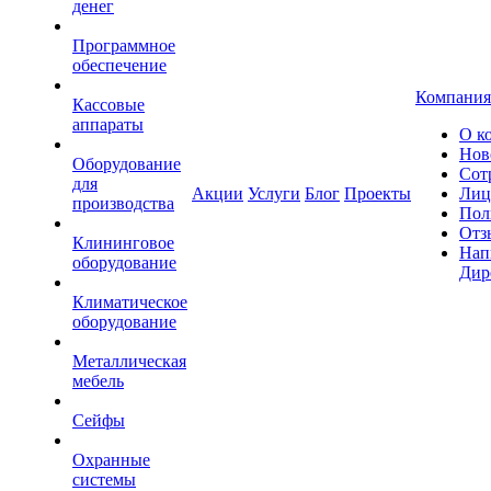
денег
Программное
обеспечение
Компания
Кассовые
аппараты
О к
Нов
Оборудование
Сот
для
Акции
Услуги
Блог
Проекты
Лиц
производства
Пол
Отз
Клининговое
Нап
оборудование
Дир
Климатическое
оборудование
Металлическая
мебель
Сейфы
Охранные
системы