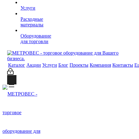
Услуги
Расходные
материалы
Оборудование
для торговли
Каталог
Акции
Услуги
Блог
Проекты
Компания
Контакты
Е