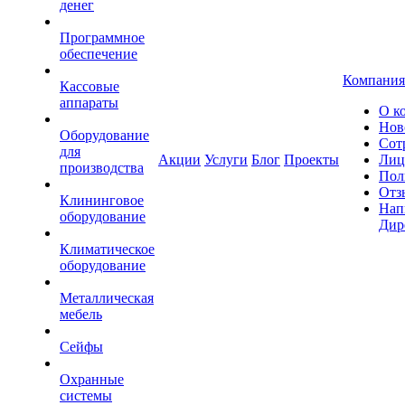
денег
Программное
обеспечение
Компания
Кассовые
аппараты
О к
Нов
Оборудование
Сот
для
Акции
Услуги
Блог
Проекты
Лиц
производства
Пол
Отз
Клининговое
Нап
оборудование
Дир
Климатическое
оборудование
Металлическая
мебель
Сейфы
Охранные
системы