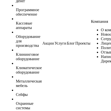
денег
Программное
обеспечение
Компания
Кассовые
аппараты
О ко
Ново
Оборудование
Сотр
для
Акции
Услуги
Блог
Проекты
Лице
производства
Поли
Отзы
Клининговое
Напис
оборудование
Дире
Климатическое
оборудование
Металлическая
мебель
Сейфы
Охранные
системы