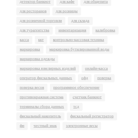
детектор банкнот
для кафе
для общепита
для ресторанов
для розницы
для розничной торговли
для склада
для турагентства
инвентаризация
калибровка
касса
ккт
контрольно-кассовая техника
маркировка
маркировка бутилированной воды
маркировка одежды
маркировка ювелирных изделий
онлайн-касса
оператор фискальных данных
офд
поверка
поверка весов
программное обеспечение
противокражная система
счетчик банкнот
терминалы сбора данных
тсд
фискальный накопитель
фискальный регистратор
фн
честный знак
электронные весы