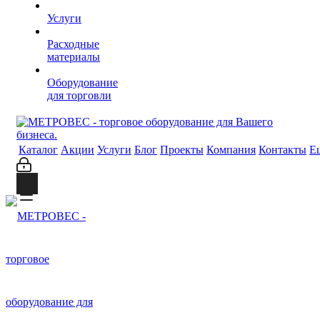
Услуги
Расходные
материалы
Оборудование
для торговли
Каталог
Акции
Услуги
Блог
Проекты
Компания
Контакты
Е