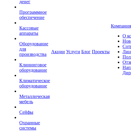
денег
Программное
обеспечение
Компания
Кассовые
аппараты
О к
Нов
Оборудование
Сот
для
Акции
Услуги
Блог
Проекты
Лиц
производства
Пол
Отз
Клининговое
Нап
оборудование
Дир
Климатическое
оборудование
Металлическая
мебель
Сейфы
Охранные
системы