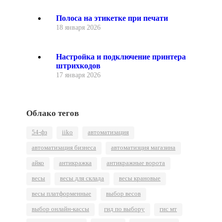
Полоса на этикетке при печати
18 января 2026
Настройка и подключение принтера
штрихкодов
17 января 2026
Облако тегов
54-фз
iiko
автоматизация
автоматизация бизнеса
автоматизция магазина
айко
антикражка
антикражные ворота
весы
весы для склада
весы крановые
весы платформенные
выбор весов
выбор онлайн-кассы
гид по выбору
гис мт