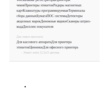
чеков
Принтеры этикеток
Ридеры магнитных
карт
Клавиатуры программируемые
Терминалы
сбора данных
Бумага
ПОС системы
Детекторы
акцизных марок
Денежные ящики
Сканеры штрих-
кода
Дисплеи покупателя
-
Для этикет-пистолета
Для кассового аппарата
Для принтера
этикеток
Ценники
Для офисного принтера
-
Этикет лента 12,5х21 цветная