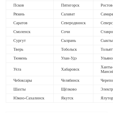
Псков
Пятигорск
Ростов
Рязань
Салават
Самар
Саратов
Северодвинск
Северс
Смоленск
Сочи
Ставро
Сургут
Сызрань
Сыкты
Тверь
Тобольск
Тольят
Тюмень
Улан-Удэ
Ульяно
Ханты
Ухта
Хабаровск
Манси
Чебоксары
Челябинск
Черепо
Шахты
Щёлково
Электр
Южно-Сахалинск
Якутск
Ялутор