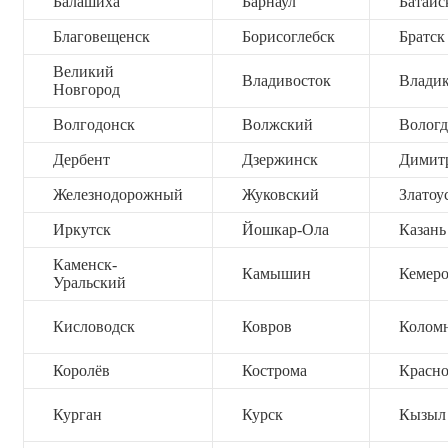
Балашиха
Барнаул
Батайс
Благовещенск
Борисоглебск
Братск
Великий
Владивосток
Владик
Новгород
Волгодонск
Волжский
Вологд
Дербент
Дзержинск
Димит
Железнодорожный
Жуковский
Златоу
Иркутск
Йошкар-Ола
Казань
Каменск-
Камышин
Кемер
Уральский
Кисловодск
Ковров
Колом
Королёв
Кострома
Красно
Курган
Курск
Кызыл