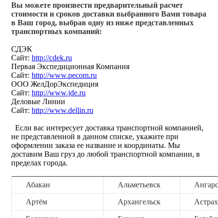
Вы можете произвести предварительный расчет
стоимости и сроков доставки выбранного Вами товара
в Ваш город, выбрав одну из ниже представленных
транспортных компаний:
СДЭК
Сайт:
http://cdek.ru
Первая Экспедиционная Компания
Сайт:
http://www.pecom.ru
ООО ЖелДорЭкспедиция
Сайт:
http://www.jde.ru
Деловые Линии
Сайт:
http://www.dellin.ru
Если вас интересует доставка транспортной компанией,
не представленной в данном списке, укажите при
оформлении заказа ее название и координаты. Мы
доставим Ваш груз до любой транспортной компании, в
пределах города.
Абакан
Альметьевск
Ангар
Артём
Архангельск
Астрах