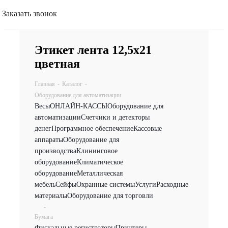
Заказать звонок
Этикет лента 12,5х21
цветная
Главная
-
Каталог
-
Оборудование для автоматизации
Весы
ОНЛАЙН-КАССЫ
Оборудование для
автоматизации
Счетчики и детекторы
денег
Программное обеспечение
Кассовые
аппараты
Оборудование для
производства
Клининговое
оборудование
Климатическое
оборудование
Металлическая
мебель
Сейфы
Охранные системы
Услуги
Расходные
материалы
Оборудование для торговли
-
Бумага
Фискальные регистраторы
Принтеры