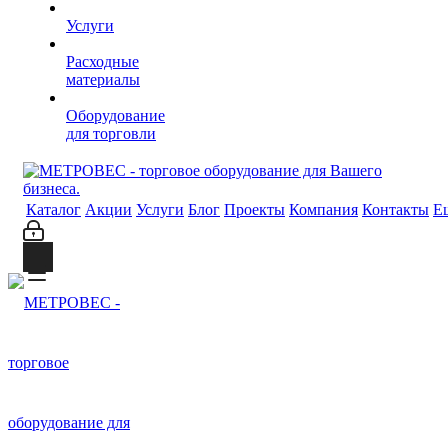
Услуги
Расходные
материалы
Оборудование
для торговли
Каталог
Акции
Услуги
Блог
Проекты
Компания
Контакты
Е