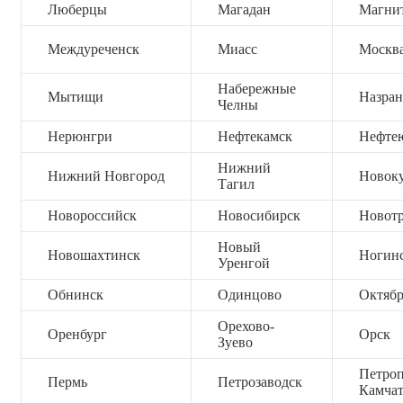
Люберцы
Магадан
Магни
Междуреченск
Миасс
Москв
Набережные
Мытищи
Назран
Челны
Нерюнгри
Нефтекамск
Нефте
Нижний
Нижний Новгород
Новок
Тагил
Новороссийск
Новосибирск
Новот
Новый
Новошахтинск
Ногин
Уренгой
Обнинск
Одинцово
Октяб
Орехово-
Оренбург
Орск
Зуево
Петроп
Пермь
Петрозаводск
Камча