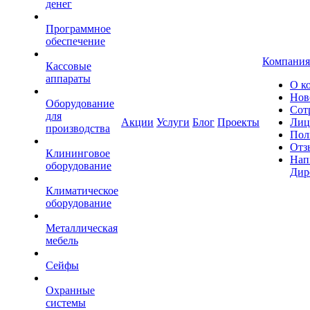
денег
Программное
обеспечение
Компания
Кассовые
аппараты
О к
Нов
Оборудование
Сот
для
Акции
Услуги
Блог
Проекты
Лиц
производства
Пол
Отз
Клининговое
Нап
оборудование
Дир
Климатическое
оборудование
Металлическая
мебель
Сейфы
Охранные
системы