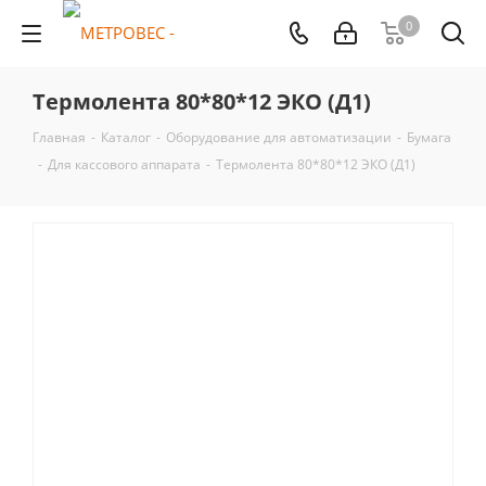
0
Термолента 80*80*12 ЭКО (Д1)
Главная
-
Каталог
-
Оборудование для автоматизации
-
Бумага
-
Для кассового аппарата
-
Термолента 80*80*12 ЭКО (Д1)