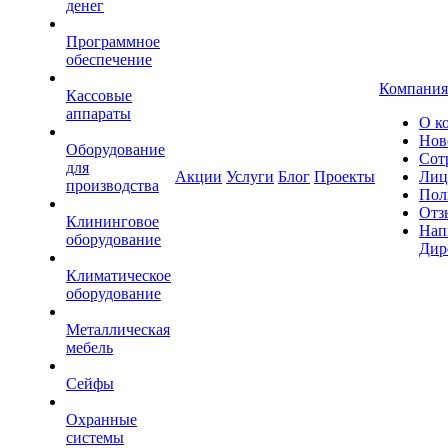
денег
Программное
обеспечение
Компания
Кассовые
аппараты
О к
Нов
Оборудование
Сот
для
Акции
Услуги
Блог
Проекты
Лиц
производства
Пол
Отз
Клининговое
Нап
оборудование
Дир
Климатическое
оборудование
Металлическая
мебель
Сейфы
Охранные
системы