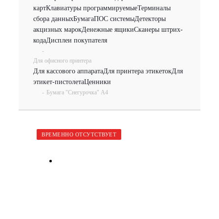
карт
Клавиатуры программируемые
Терминалы
сбора данных
Бумага
ПОС системы
Детекторы
акцизных марок
Денежные ящики
Сканеры штрих-
кода
Дисплеи покупателя
-
Для офисного принтера
Для кассового аппарата
Для принтера этикеток
Для
этикет-пистолета
Ценники
-
Бумага "Снегурочка" А4
ВРЕМЕННО ОТСУТСТВУЕТ