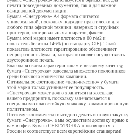
печати повседневных документов, так и для важной
официальной документации.
Бумага «Снегурочка» А4 формата считается
универсальной, поскольку подходит практически для
любого типа офисной техники: лазерных и струйных
принтеров, копировальных аппаратов, факсов.
Бумага этой марки имеет плотность в 80 г/м2 и
показатель белизны 146% (по стандарту CIE). Такой
показатель плотности гарантированно обеспечивает
непрозрачность бумаги, которая позволяет осуществлять
двустороннюю печать.
Благодаря своим характеристикам и высокому качеству,
бумага «Снегурочка» завоевала множество поклонников
среди большого количества компаний.
Оптимальное соотношение «цена-качество» у бумаги
этой марки только усиливает ее популярность.
«Снегурочка» может долго храниться на хозскладе
вашего предприятия, поскольку запечатывается в
специальную влагостойкую упаковку, заламинированную
полиэтиленом.
Поэтому экономически выгодно сделать оптовую закупку
бумаги «Снегурочка», а мы осуществим доставку прямо к
вам в офис. Бумага СНЕГУРОЧКА производится в
России и соответствует всем европейским стандартам!