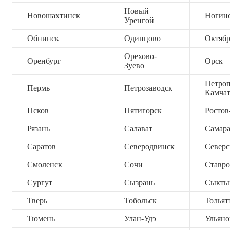
Новый
Новошахтинск
Ногин
Уренгой
Обнинск
Одинцово
Октяб
Орехово-
Оренбург
Орск
Зуево
Петроп
Пермь
Петрозаводск
Камча
Псков
Пятигорск
Ростов
Рязань
Салават
Самар
Саратов
Северодвинск
Северс
Смоленск
Сочи
Ставро
Сургут
Сызрань
Сыкты
Тверь
Тобольск
Тольят
Тюмень
Улан-Удэ
Ульяно