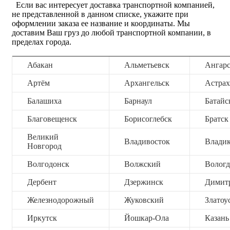
Если вас интересует доставка транспортной компанией,
не представленной в данном списке, укажите при
оформлении заказа ее название и координаты. Мы
доставим Ваш груз до любой транспортной компании, в
пределах города.
Абакан
Альметьевск
Ангар
Артём
Архангельск
Астрах
Балашиха
Барнаул
Батайс
Благовещенск
Борисоглебск
Братск
Великий
Владивосток
Владик
Новгород
Волгодонск
Волжский
Вологд
Дербент
Дзержинск
Димит
Железнодорожный
Жуковский
Златоу
Иркутск
Йошкар-Ола
Казань