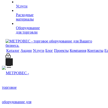
Услуги
Расходные
материалы
Оборудование
для торговли
Каталог
Акции
Услуги
Блог
Проекты
Компания
Контакты
Е