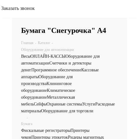
Заказать звонок
Бумага "Снегурочка" А4
Главная
-
Каталог
-
Оборудование для автоматизации
Весы
ОНЛАЙН-КАССЫ
Оборудование для
автоматизации
Счетчики и детекторы
денег
Программное обеспечение
Кассовые
аппараты
Оборудование для
производства
Клининговое
оборудование
Климатическое
оборудование
Металлическая
мебель
Сейфы
Охранные системы
Услуги
Расходные
материалы
Оборудование для торговли
-
Бумага
Фискальные регистраторы
Принтеры
чеков
Принтеры этикеток
Ридеры магнитных