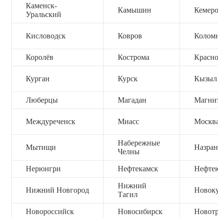
Каменск-
Камышин
Кемер
Уральский
Кисловодск
Ковров
Колом
Королёв
Кострома
Красно
Курган
Курск
Кызыл
Люберцы
Магадан
Магни
Междуреченск
Миасс
Москв
Набережные
Мытищи
Назран
Челны
Нерюнгри
Нефтекамск
Нефте
Нижний
Нижний Новгород
Новок
Тагил
Новороссийск
Новосибирск
Новот