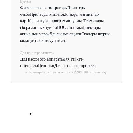
Бумага
Фискальные регистраторы
Принтеры
чеков
Принтеры этикеток
Ридеры магнитных
карт
Клавиатуры программируемые
Терминалы
сбора данных
Бумага
ПОС системы
Детекторы
акцизных марок
Денежные ящики
Сканеры штрих-
кода
Дисплеи покупателя
-
Для принтера этикеток
Для кассового аппарата
Для этикет-
пистолета
Ценники
Для офисного принтера
-
Термотрансферная этикетка 30*20/1800 полуглянец