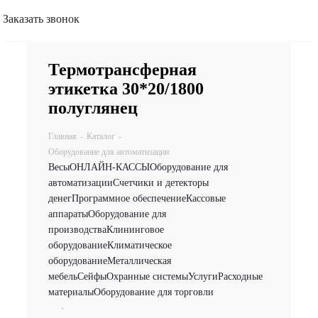
Заказать звонок
Термотрансферная
этикетка 30*20/1800
полуглянец
Главная
-
Каталог
-
Оборудование для автоматизации
Весы
ОНЛАЙН-КАССЫ
Оборудование для
автоматизации
Счетчики и детекторы
денег
Программное обеспечение
Кассовые
аппараты
Оборудование для
производства
Клининговое
оборудование
Климатическое
оборудование
Металлическая
мебель
Сейфы
Охранные системы
Услуги
Расходные
материалы
Оборудование для торговли
-