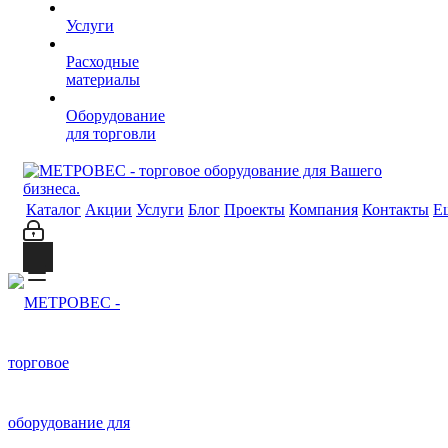
Услуги
Расходные
материалы
Оборудование
для торговли
Каталог
Акции
Услуги
Блог
Проекты
Компания
Контакты
Е