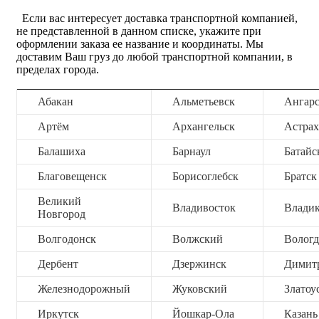
Если вас интересует доставка транспортной компанией,
не представленной в данном списке, укажите при
оформлении заказа ее название и координаты. Мы
доставим Ваш груз до любой транспортной компании, в
пределах города.
Абакан
Альметьевск
Ангар
Артём
Архангельск
Астрах
Балашиха
Барнаул
Батайс
Благовещенск
Борисоглебск
Братск
Великий
Владивосток
Владик
Новгород
Волгодонск
Волжский
Вологд
Дербент
Дзержинск
Димит
Железнодорожный
Жуковский
Златоу
Иркутск
Йошкар-Ола
Казань