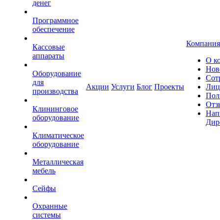
денег
Программное
обеспечение
Компания
Кассовые
аппараты
О к
Нов
Оборудование
Сот
для
Акции
Услуги
Блог
Проекты
Лиц
производства
Пол
Отз
Клининговое
Нап
оборудование
Дир
Климатическое
оборудование
Металлическая
мебель
Сейфы
Охранные
системы