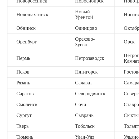
Новороссийск
Новосибирск
Новот
Новый
Новошахтинск
Ногин
Уренгой
Обнинск
Одинцово
Октяб
Орехово-
Оренбург
Орск
Зуево
Петроп
Пермь
Петрозаводск
Камча
Псков
Пятигорск
Ростов
Рязань
Салават
Самар
Саратов
Северодвинск
Северс
Смоленск
Сочи
Ставро
Сургут
Сызрань
Сыкты
Тверь
Тобольск
Тольят
Тюмень
Улан-Удэ
Ульяно