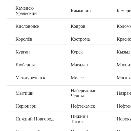
Каменск-
Камышин
Кемер
Уральский
Кисловодск
Ковров
Колом
Королёв
Кострома
Красно
Курган
Курск
Кызыл
Люберцы
Магадан
Магни
Междуреченск
Миасс
Москв
Набережные
Мытищи
Назран
Челны
Нерюнгри
Нефтекамск
Нефте
Нижний
Нижний Новгород
Новок
Тагил