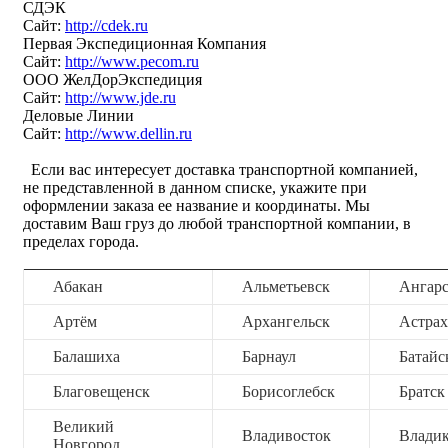
СДЭК
Сайт:
http://cdek.ru
Первая Экспедиционная Компания
Сайт:
http://www.pecom.ru
ООО ЖелДорЭкспедиция
Сайт:
http://www.jde.ru
Деловые Линии
Сайт:
http://www.dellin.ru
Если вас интересует доставка транспортной компанией,
не представленной в данном списке, укажите при
оформлении заказа ее название и координаты. Мы
доставим Ваш груз до любой транспортной компании, в
пределах города.
Абакан
Альметьевск
Ангар
Артём
Архангельск
Астрах
Балашиха
Барнаул
Батайс
Благовещенск
Борисоглебск
Братск
Великий
Владивосток
Владик
Новгород