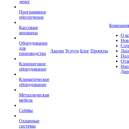
денег
Программное
обеспечение
Компания
Кассовые
аппараты
О к
Нов
Оборудование
Сот
для
Акции
Услуги
Блог
Проекты
Лиц
производства
Пол
Отз
Клининговое
Нап
оборудование
Дир
Климатическое
оборудование
Металлическая
мебель
Сейфы
Охранные
системы