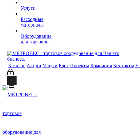
Услуги
Расходные
материалы
Оборудование
для торговли
Каталог
Акции
Услуги
Блог
Проекты
Компания
Контакты
Е