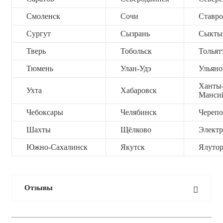
Смоленск
Сочи
Ставро
Сургут
Сызрань
Сыкты
Тверь
Тобольск
Тольят
Тюмень
Улан-Удэ
Ульяно
Ханты
Ухта
Хабаровск
Манси
Чебоксары
Челябинск
Черепо
Шахты
Щёлково
Электр
Южно-Сахалинск
Якутск
Ялутор
Отзывы