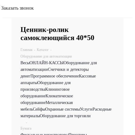
Заказать звонок
Ценник-ролик
самоклеющийся 40*50
Главная
-
Каталог
-
Оборудование для автоматизации
Весы
ОНЛАЙН-КАССЫ
Оборудование для
автоматизации
Счетчики и детекторы
денег
Программное обеспечение
Кассовые
аппараты
Оборудование для
производства
Клининговое
оборудование
Климатическое
оборудование
Металлическая
мебель
Сейфы
Охранные системы
Услуги
Расходные
материалы
Оборудование для торговли
-
Бумага
Фискальные регистраторы
Принтеры