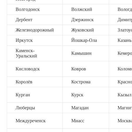
Волгодонск
Волжский
Вологд
Дербент
Дзержинск
Димит
Железнодорожный
Жуковский
Златоу
Иркутск
Йошкар-Ола
Казань
Каменск-
Камышин
Кемер
Уральский
Кисловодск
Ковров
Колом
Королёв
Кострома
Красно
Курган
Курск
Кызыл
Люберцы
Магадан
Магни
Междуреченск
Миасс
Москв