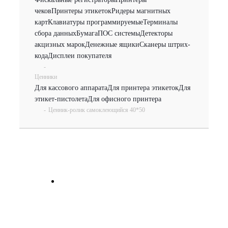
чеков
Принтеры этикеток
Ридеры магнитных
карт
Клавиатуры программируемые
Терминалы
сбора данных
Бумага
ПОС системы
Детекторы
акцизных марок
Денежные ящики
Сканеры штрих-
кода
Дисплеи покупателя
-
Ценники
Для кассового аппарата
Для принтера этикеток
Для
этикет-пистолета
Для офисного принтера
-
Ценник-ролик самоклеющийся 40*50