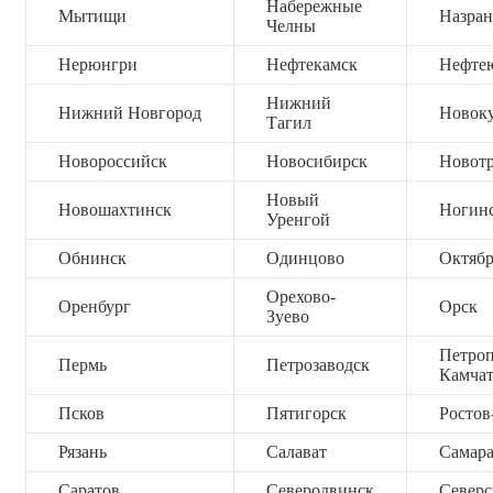
Набережные
Мытищи
Назран
Челны
Нерюнгри
Нефтекамск
Нефте
Нижний
Нижний Новгород
Новок
Тагил
Новороссийск
Новосибирск
Новот
Новый
Новошахтинск
Ногин
Уренгой
Обнинск
Одинцово
Октяб
Орехово-
Оренбург
Орск
Зуево
Петроп
Пермь
Петрозаводск
Камча
Псков
Пятигорск
Ростов
Рязань
Салават
Самар
Саратов
Северодвинск
Северс