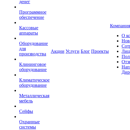
денег
Программное
обеспечение
Компания
Кассовые
аппараты
О к
Нов
Оборудование
Сот
для
Акции
Услуги
Блог
Проекты
Лиц
производства
Пол
Отз
Клининговое
Нап
оборудование
Дир
Климатическое
оборудование
Металлическая
мебель
Сейфы
Охранные
системы