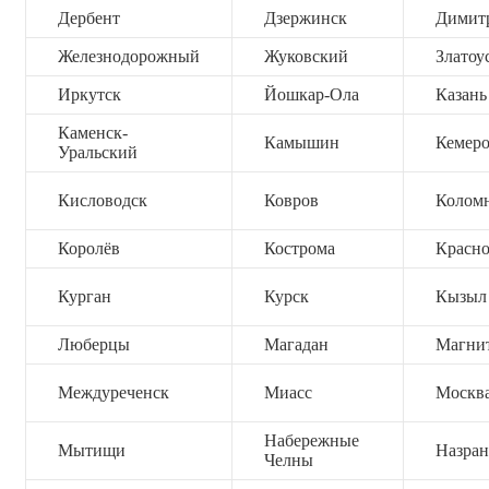
Дербент
Дзержинск
Димит
Железнодорожный
Жуковский
Златоу
Иркутск
Йошкар-Ола
Казань
Каменск-
Камышин
Кемер
Уральский
Кисловодск
Ковров
Колом
Королёв
Кострома
Красно
Курган
Курск
Кызыл
Люберцы
Магадан
Магни
Междуреченск
Миасс
Москв
Набережные
Мытищи
Назран
Челны