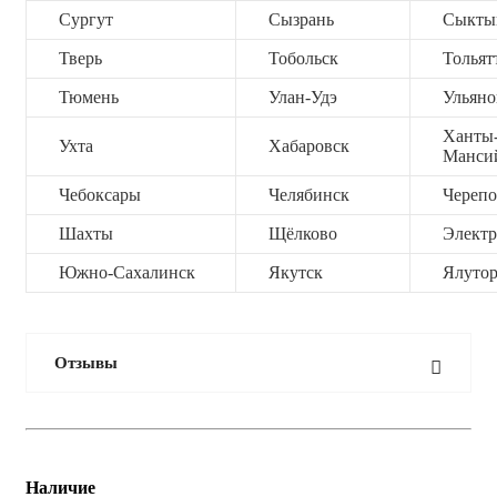
Сургут
Сызрань
Сыкты
Тверь
Тобольск
Тольят
Тюмень
Улан-Удэ
Ульяно
Ханты
Ухта
Хабаровск
Манси
Чебоксары
Челябинск
Черепо
Шахты
Щёлково
Электр
Южно-Сахалинск
Якутск
Ялутор
Отзывы
Наличие