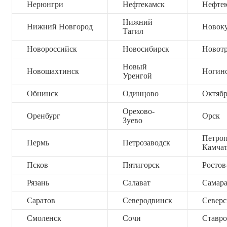
Нерюнгри
Нефтекамск
Нефте
Нижний
Нижний Новгород
Новок
Тагил
Новороссийск
Новосибирск
Новот
Новый
Новошахтинск
Ногин
Уренгой
Обнинск
Одинцово
Октяб
Орехово-
Оренбург
Орск
Зуево
Петроп
Пермь
Петрозаводск
Камча
Псков
Пятигорск
Ростов
Рязань
Салават
Самар
Саратов
Северодвинск
Северс
Смоленск
Сочи
Ставро