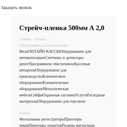
Заказать звонок
Стрейч-пленка 500мм А 2,0
Главная
-
Каталог
-
Оборудование для автоматизации
Весы
ОНЛАЙН-КАССЫ
Оборудование для
автоматизации
Счетчики и детекторы
денег
Программное обеспечение
Кассовые
аппараты
Оборудование для
производства
Клининговое
оборудование
Климатическое
оборудование
Металлическая
мебель
Сейфы
Охранные системы
Услуги
Расходные
материалы
Оборудование для торговли
-
Бумага
Фискальные регистраторы
Принтеры
чеков
Принтеры этикеток
Ридеры магнитных