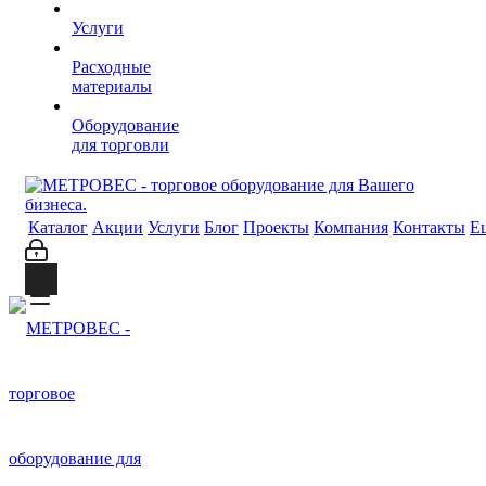
Услуги
Расходные
материалы
Оборудование
для торговли
Каталог
Акции
Услуги
Блог
Проекты
Компания
Контакты
Е