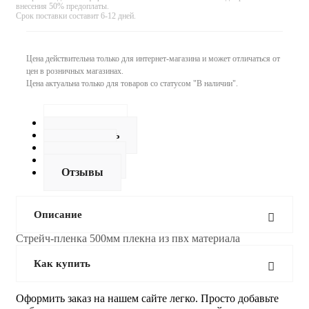
внесения 50% предоплаты.
Срок поставки составит 6-12 дней.
Цена действительна только для интернет-магазина и может отличаться от
цен в розничных магазинах.
Цена актуальна только для товаров со статусом "В наличии".
Описание
Как купить
Оплата
Доставка
Отзывы
Описание
Стрейч-пленка 500мм плекна из пвх материала
Как купить
Оформить заказ на нашем сайте легко. Просто добавьте