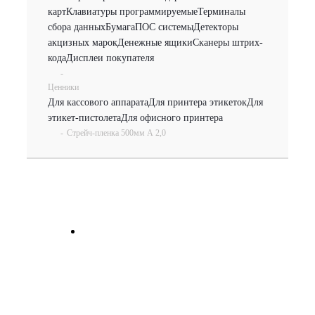
карт
Клавиатуры программируемые
Терминалы
сбора данных
Бумага
ПОС системы
Детекторы
акцизных марок
Денежные ящики
Сканеры штрих-
кода
Дисплеи покупателя
-
Ценники
Для кассового аппарата
Для принтера этикеток
Для
этикет-пистолета
Для офисного принтера
-
Стрейч-пленка 500мм А 2,0