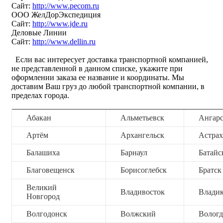
Сайт:
http://www.pecom.ru
ООО ЖелДорЭкспедиция
Сайт:
http://www.jde.ru
Деловые Линии
Сайт:
http://www.dellin.ru
Если вас интересует доставка транспортной компанией,
не представленной в данном списке, укажите при
оформлении заказа ее название и координаты. Мы
доставим Ваш груз до любой транспортной компании, в
пределах города.
Абакан
Альметьевск
Ангар
Артём
Архангельск
Астрах
Балашиха
Барнаул
Батайс
Благовещенск
Борисоглебск
Братск
Великий
Владивосток
Владик
Новгород
Волгодонск
Волжский
Вологд