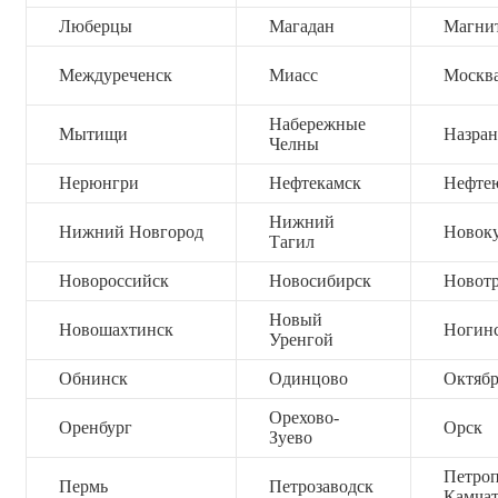
Люберцы
Магадан
Магни
Междуреченск
Миасс
Москв
Набережные
Мытищи
Назран
Челны
Нерюнгри
Нефтекамск
Нефте
Нижний
Нижний Новгород
Новок
Тагил
Новороссийск
Новосибирск
Новот
Новый
Новошахтинск
Ногин
Уренгой
Обнинск
Одинцово
Октяб
Орехово-
Оренбург
Орск
Зуево
Петроп
Пермь
Петрозаводск
Камча