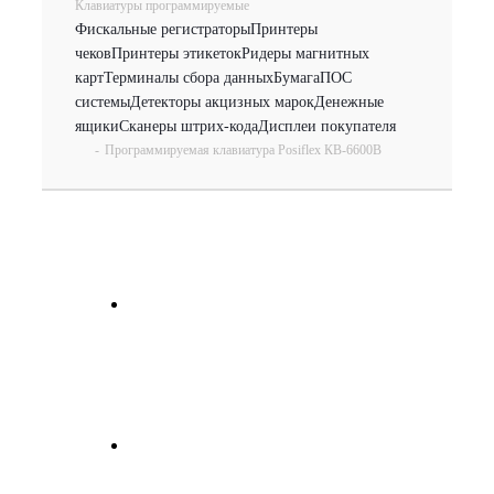
Клавиатуры программируемые
Фискальные регистраторы
Принтеры
чеков
Принтеры этикеток
Ридеры магнитных
карт
Терминалы сбора данных
Бумага
ПОС
системы
Детекторы акцизных марок
Денежные
ящики
Сканеры штрих-кода
Дисплеи покупателя
-
Программируемая клавиатура Posiflex КВ-6600B