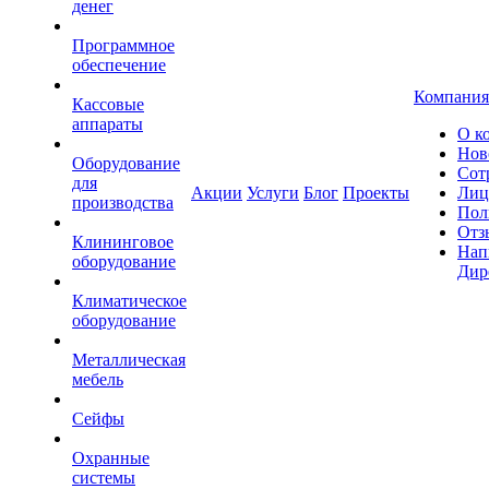
денег
Программное
обеспечение
Компания
Кассовые
аппараты
О к
Нов
Оборудование
Сот
для
Акции
Услуги
Блог
Проекты
Лиц
производства
Пол
Отз
Клининговое
Нап
оборудование
Дир
Климатическое
оборудование
Металлическая
мебель
Сейфы
Охранные
системы