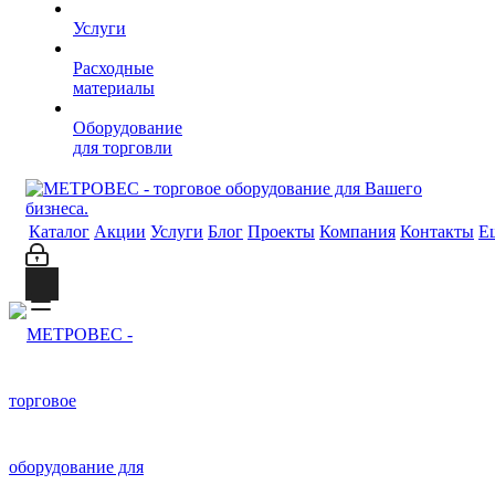
Услуги
Расходные
материалы
Оборудование
для торговли
Каталог
Акции
Услуги
Блог
Проекты
Компания
Контакты
Е