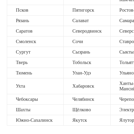
Псков
Пятигорск
Ростов
Рязань
Салават
Самар
Саратов
Северодвинск
Северс
Смоленск
Сочи
Ставро
Сургут
Сызрань
Сыкты
Тверь
Тобольск
Тольят
Тюмень
Улан-Удэ
Ульяно
Ханты
Ухта
Хабаровск
Манси
Чебоксары
Челябинск
Черепо
Шахты
Щёлково
Электр
Южно-Сахалинск
Якутск
Ялутор