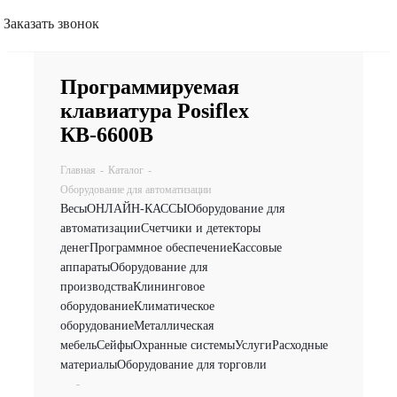
Заказать звонок
Программируемая
клавиатура Posiflex
КВ-6600B
Главная
-
Каталог
-
Оборудование для автоматизации
Весы
ОНЛАЙН-КАССЫ
Оборудование для
автоматизации
Счетчики и детекторы
денег
Программное обеспечение
Кассовые
аппараты
Оборудование для
производства
Клининговое
оборудование
Климатическое
оборудование
Металлическая
мебель
Сейфы
Охранные системы
Услуги
Расходные
материалы
Оборудование для торговли
-