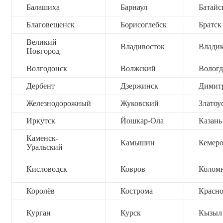
Балашиха
Барнаул
Батайс
Благовещенск
Борисоглебск
Братск
Великий
Владивосток
Владик
Новгород
Волгодонск
Волжский
Вологд
Дербент
Дзержинск
Димит
Железнодорожный
Жуковский
Златоу
Иркутск
Йошкар-Ола
Казань
Каменск-
Камышин
Кемер
Уральский
Кисловодск
Ковров
Колом
Королёв
Кострома
Красно
Курган
Курск
Кызыл