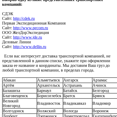
компаний:
СДЭК
Сайт:
http://cdek.ru
Первая Экспедиционная Компания
Сайт:
http://www.pecom.ru
ООО ЖелДорЭкспедиция
Сайт:
http://www.jde.ru
Деловые Линии
Сайт:
http://www.dellin.ru
Если вас интересует доставка транспортной компанией, не
представленной в данном списке, укажите при оформлении
заказа ее название и координаты. Мы доставим Ваш груз до
любой транспортной компании, в пределах города.
Абакан
Альметьевск
Ангарск
Арзамас
Артём
Архангельск
Астрахань
Ачинск
Балашиха
Барнаул
Батайск
Белгород
Благовещенск
Борисоглебск
Братск
Брянск
Великий
Владивосток
Владикавказ
Владимир
Новгород
Волгодонск
Волжский
Вологда
Воронеж
Дербент
Дзержинск
Димитровград
Екатеринбур