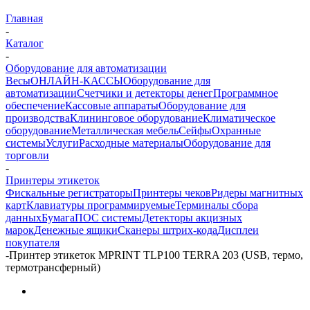
Главная
-
Каталог
-
Оборудование для автоматизации
Весы
ОНЛАЙН-КАССЫ
Оборудование для
автоматизации
Счетчики и детекторы денег
Программное
обеспечение
Кассовые аппараты
Оборудование для
производства
Клининговое оборудование
Климатическое
оборудование
Металлическая мебель
Сейфы
Охранные
системы
Услуги
Расходные материалы
Оборудование для
торговли
-
Принтеры этикеток
Фискальные регистраторы
Принтеры чеков
Ридеры магнитных
карт
Клавиатуры программируемые
Терминалы сбора
данных
Бумага
ПОС системы
Детекторы акцизных
марок
Денежные ящики
Сканеры штрих-кода
Дисплеи
покупателя
-
Принтер этикеток MPRINT TLP100 TERRA 203 (USB, термо,
термотрансферный)