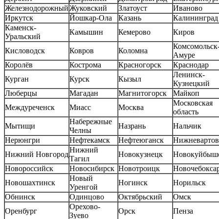
Железнодорожный
Жуковский
Златоуст
Иваново
Иркутск
Йошкар-Ола
Казань
Калининград
Каменск-
Камышин
Кемерово
Киров
Уральский
Комсомольск-
Кисловодск
Ковров
Коломна
Амуре
Королёв
Кострома
Красногорск
Краснодар
Ленинск-
Курган
Курск
Кызыл
Кузнецкий
Люберцы
Магадан
Магнитогорск
Майкоп
Московская
Междуреченск
Миасс
Москва
область
Набережные
Мытищи
Назрань
Нальчик
Челны
Нерюнгри
Нефтекамск
Нефтеюганск
Нижневартов
Нижний
Нижний Новгород
Новокузнецк
Новокуйбыш
Тагил
Новороссийск
Новосибирск
Новотроицк
Новочебокса
Новый
Новошахтинск
Ногинск
Норильск
Уренгой
Обнинск
Одинцово
Октябрьский
Омск
Орехово-
Оренбург
Орск
Пенза
Зуево