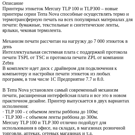
Описание
Принтеры этикеток Mercury TLP 100 и TLP300 – новые
принтеры серии Terra Nova способные осуществлять термо и
термотрансферную печать на всех популярных материалах для
печати: бумажные, текстильные и синтетические ленты,
ярлыки, чековая термолента.
Механизм печати рассчитан на нагрузку до 7 000 этикеток в
день
Интеллектуальная системная плата с поддержкой протокола
печати TSPL от TSC и протокола печати ZPL от компании
Zebra
В комплекте идет диск с драйвером для подключения к
компьютеру и настройки печати этикеток из любых
программ, в том числе 1С Предприятие 7.7 и 8.0.
В Terra Nova установлен самый современный механизм
печати, расширенная интерфейсная плата и все это в новом
практичном дизайне. Принтер выпускается в двух вариантах
исполнения:
· TLP 100 - с объемом ленты риббона до 100м;
· TLP 300 - с объемом ленты риббона до 300м.
Mercury TLP 100 и TLP 300 отлично подойдут для
использования в офисе, на складах, в магазинах розничной
торговли, аптеках, сетевых магазинах и т.д.