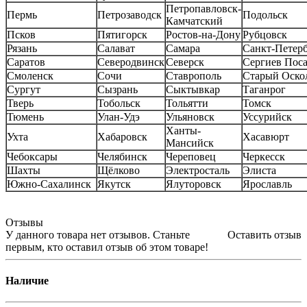
Петропавловск-
Пермь
Петрозаводск
Подольск
Камчатский
Псков
Пятигорск
Ростов-на-Дону
Рубцовск
Рязань
Салават
Самара
Санкт-Петер
Саратов
Северодвинск
Северск
Сергиев Пос
Смоленск
Сочи
Ставрополь
Старый Оско
Сургут
Сызрань
Сыктывкар
Таганрог
Тверь
Тобольск
Тольятти
Томск
Тюмень
Улан-Удэ
Ульяновск
Уссурийск
Ханты-
Ухта
Хабаровск
Хасавюрт
Мансийск
Чебоксары
Челябинск
Череповец
Черкесск
Шахты
Щёлково
Электросталь
Элиста
Южно-Сахалинск
Якутск
Ялуторовск
Ярославль
Отзывы
У данного товара нет отзывов. Станьте
Оставить отзыв
первым, кто оставил отзыв об этом товаре!
Наличие