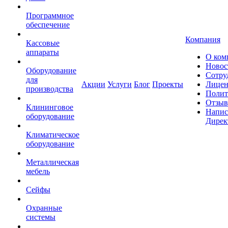
Программное
обеспечение
Компания
Кассовые
аппараты
О ком
Новос
Оборудование
Сотру
для
Акции
Услуги
Блог
Проекты
Лицен
производства
Полит
Отзы
Клининговое
Напис
оборудование
Дирек
Климатическое
оборудование
Металлическая
мебель
Сейфы
Охранные
системы