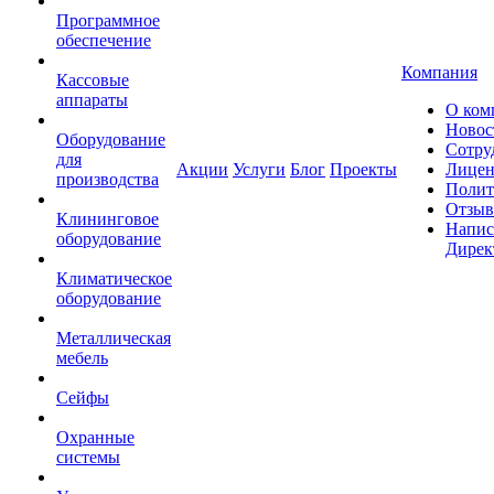
Программное
обеспечение
Компания
Кассовые
аппараты
О ком
Новос
Оборудование
Сотру
для
Акции
Услуги
Блог
Проекты
Лицен
производства
Полит
Отзы
Клининговое
Напис
оборудование
Дирек
Климатическое
оборудование
Металлическая
мебель
Сейфы
Охранные
системы