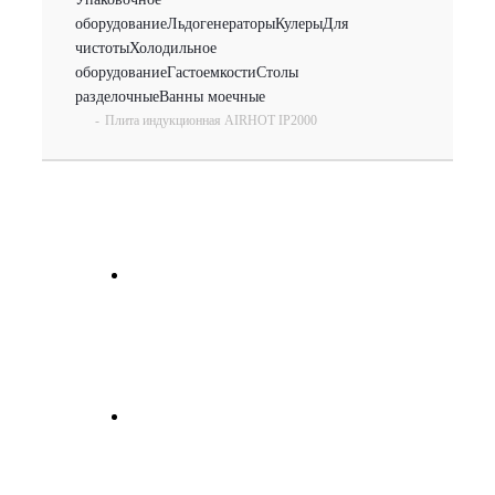
оборудование
Льдогенераторы
Кулеры
Для
чистоты
Холодильное
оборудование
Гастоемкости
Столы
разделочные
Ванны моечные
-
Плита индукционная AIRHOT IP2000