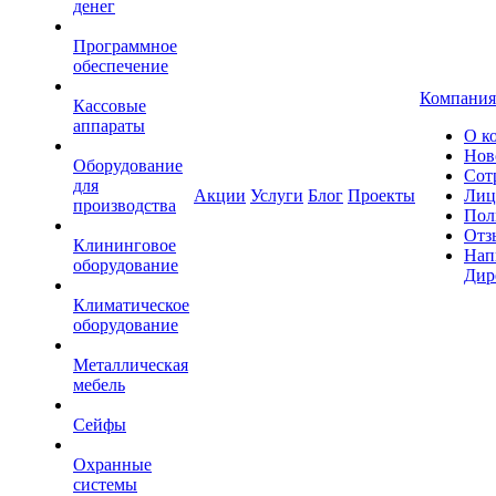
денег
Программное
обеспечение
Компания
Кассовые
аппараты
О к
Нов
Оборудование
Сот
для
Акции
Услуги
Блог
Проекты
Лиц
производства
Пол
Отз
Клининговое
Нап
оборудование
Дир
Климатическое
оборудование
Металлическая
мебель
Сейфы
Охранные
системы