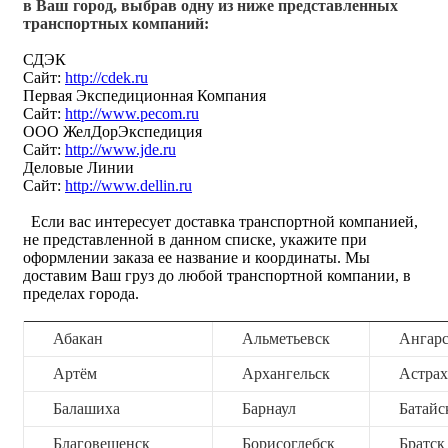
в Ваш город, выбрав одну из ниже представленных
транспортных компаний:
СДЭК
Сайт:
http://cdek.ru
Первая Экспедиционная Компания
Сайт:
http://www.pecom.ru
ООО ЖелДорЭкспедиция
Сайт:
http://www.jde.ru
Деловые Линии
Сайт:
http://www.dellin.ru
Если вас интересует доставка транспортной компанией,
не представленной в данном списке, укажите при
оформлении заказа ее название и координаты. Мы
доставим Ваш груз до любой транспортной компании, в
пределах города.
Абакан
Альметьевск
Ангар
Артём
Архангельск
Астрах
Балашиха
Барнаул
Батайс
Благовещенск
Борисоглебск
Братск