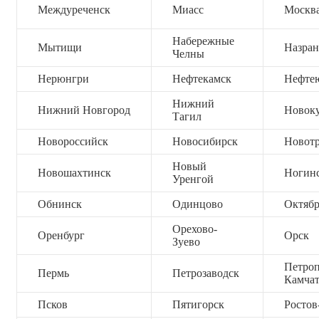
Междуреченск
Миасс
Москв
Набережные
Мытищи
Назран
Челны
Нерюнгри
Нефтекамск
Нефте
Нижний
Нижний Новгород
Новок
Тагил
Новороссийск
Новосибирск
Новот
Новый
Новошахтинск
Ногин
Уренгой
Обнинск
Одинцово
Октяб
Орехово-
Оренбург
Орск
Зуево
Петроп
Пермь
Петрозаводск
Камча
Псков
Пятигорск
Ростов