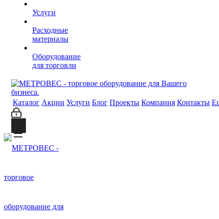
Услуги
Расходные
материалы
Оборудование
для торговли
Каталог
Акции
Услуги
Блог
Проекты
Компания
Контакты
Е