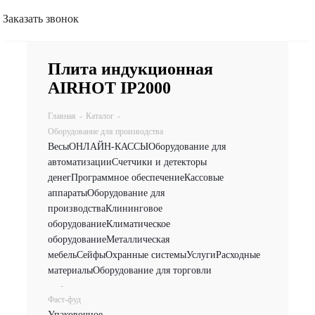
Заказать звонок
Плита индукционная
AIRHOT IP2000
Главная
-
Каталог
-
Оборудование для производства
Весы
ОНЛАЙН-КАССЫ
Оборудование для
автоматизации
Счетчики и детекторы
денег
Программное обеспечение
Кассовые
аппараты
Оборудование для
производства
Клининговое
оборудование
Климатическое
оборудование
Металлическая
мебель
Сейфы
Охранные системы
Услуги
Расходные
материалы
Оборудование для торговли
-
Фаст-фуд
Упаковочное