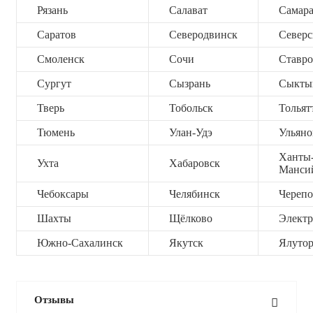
Рязань
Салават
Самар
Саратов
Северодвинск
Северс
Смоленск
Сочи
Ставро
Сургут
Сызрань
Сыкты
Тверь
Тобольск
Тольят
Тюмень
Улан-Удэ
Ульяно
Ханты
Ухта
Хабаровск
Манси
Чебоксары
Челябинск
Черепо
Шахты
Щёлково
Электр
Южно-Сахалинск
Якутск
Ялутор
Отзывы