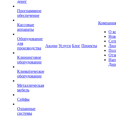
денег
Программное
обеспечение
Компания
Кассовые
аппараты
О к
Нов
Оборудование
Сот
для
Акции
Услуги
Блог
Проекты
Лиц
производства
Пол
Отз
Клининговое
Нап
оборудование
Дир
Климатическое
оборудование
Металлическая
мебель
Сейфы
Охранные
системы