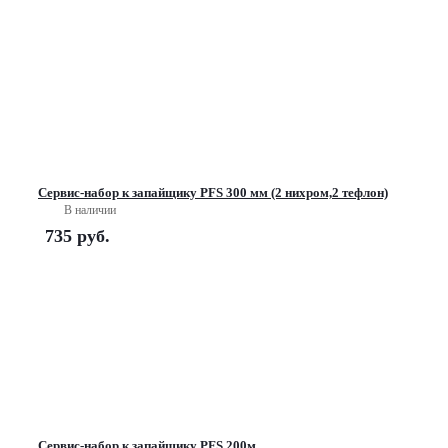
Сервис-набор к запайщику PFS 300 мм (2 нихром,2 тефлон)
В наличии
735
руб.
Сервис-набор к запайщику PFS 200м