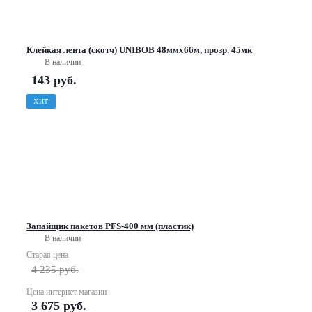
Клейкая лента (скотч) UNIBOB 48ммх66м, прозр. 45мк
В наличии
143
руб.
ХИТ
Запайщик пакетов PFS-400 мм (пластик)
В наличии
Старая цена
4 235
руб.
Цена интернет магазин
3 675
руб.