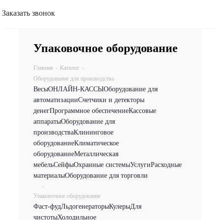
Заказать звонок
Упаковочное оборудование
Главная
-
Каталог
-
Оборудование для производства
Весы
ОНЛАЙН-КАССЫ
Оборудование для
автоматизации
Счетчики и детекторы
денег
Программное обеспечение
Кассовые
аппараты
Оборудование для
производства
Клининговое
оборудование
Климатическое
оборудование
Металлическая
мебель
Сейфы
Охранные системы
Услуги
Расходные
материалы
Оборудование для торговли
-
Упаковочное оборудование
Фаст-фуд
Льдогенераторы
Кулеры
Для
чистоты
Холодильное