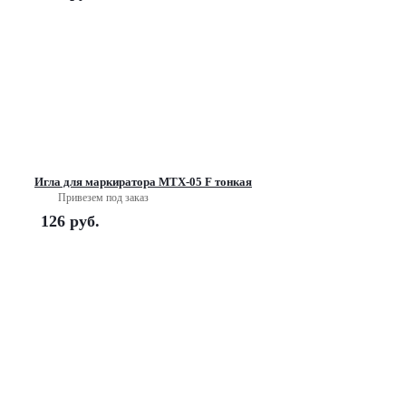
Игла для маркиратора МТХ-05 F тонкая
Привезем под заказ
126
руб.