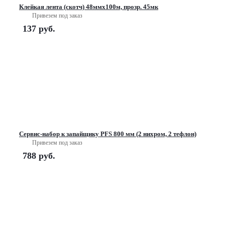
Клейкая лента (скотч) 48ммх100м, прозр. 45мк
Привезем под заказ
137
руб.
Сервис-набор к запайщику PFS 800 мм (2 нихром, 2 тефлон)
Привезем под заказ
788
руб.