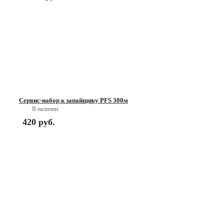
Сервис-набор к запайщику PFS 300м
В наличии
420
руб.