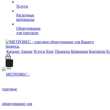
Услуги
Расходные
материалы
Оборудование
для торговли
Каталог
Акции
Услуги
Блог
Проекты
Компания
Контакты
Е