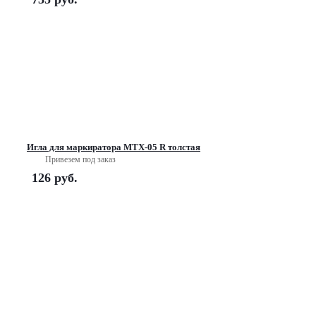
Игла для маркиратора МТХ-05 R толстая
Привезем под заказ
126
руб.