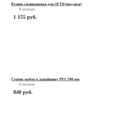
Резина силиконовая для SFTD (под нож)
В наличии
1 155
руб.
Сервис-набор к запайщику PFS 700 мм
В наличии
840
руб.