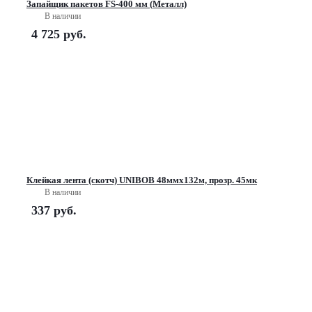
Запайщик пакетов FS-400 мм (Металл)
В наличии
4 725
руб.
Клейкая лента (скотч) UNIBOB 48ммх132м, прозр. 45мк
В наличии
337
руб.