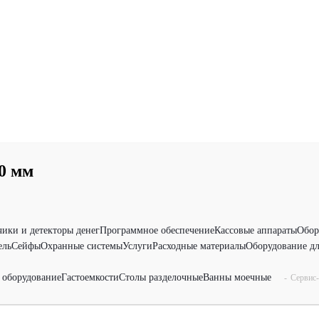
0 мм
чики и детекторы денег
Программное обеспечение
Кассовые аппараты
Обор
ель
Сейфы
Охранные системы
Услуги
Расходные материалы
Оборудование дл
 оборудование
Гастоемкости
Столы разделочные
Ванны моечные
-
Сервис-