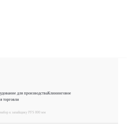
удование для производства
Клининговое
я торговли
набор к запайщику PFS 800 мм