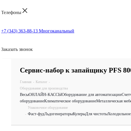
Телефоны
+7 (343) 363-88-13
Многоканальный
Заказать звонок
Сервис-набор к запайщику PFS 80
Главная
-
Каталог
-
Оборудование для производства
Весы
ОНЛАЙН-КАССЫ
Оборудование для автоматизации
Счет
оборудование
Климатическое оборудование
Металлическая меб
Упаковочное оборудование
Фаст-фуд
Льдогенераторы
Кулеры
Для чистоты
Холодильное
-