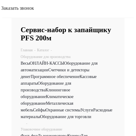
Заказать звонок
Сервис-набор к запайщику
PFS 200м
Главная
-
Каталог
-
Оборудование для производства
Весы
ОНЛАЙН-КАССЫ
Оборудование для
автоматизации
Счетчики и детекторы
денег
Программное обеспечение
Кассовые
аппараты
Оборудование для
производства
Клининговое
оборудование
Климатическое
оборудование
Металлическая
мебель
Сейфы
Охранные системы
Услуги
Расходные
материалы
Оборудование для торговли
-
Упаковочное оборудование
Фаст-фуд
Льдогенераторы
Кулеры
Для