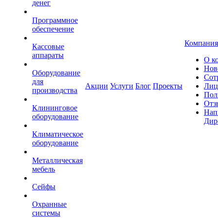
денег
Программное
обеспечение
Компания
Кассовые
аппараты
О к
Нов
Оборудование
Сот
для
Акции
Услуги
Блог
Проекты
Лиц
производства
Пол
Отз
Клининговое
Нап
оборудование
Дир
Климатическое
оборудование
Металлическая
мебель
Сейфы
Охранные
системы