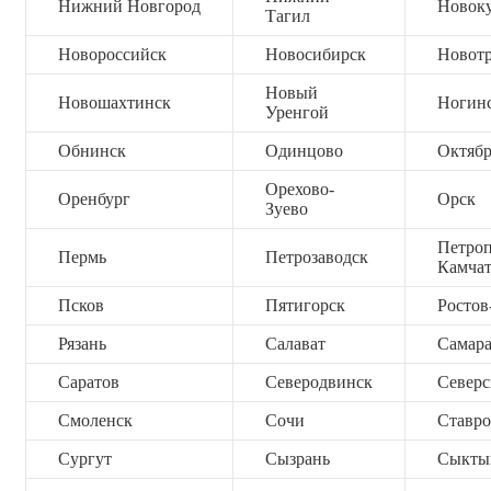
Нижний Новгород
Новок
Тагил
Новороссийск
Новосибирск
Новот
Новый
Новошахтинск
Ногин
Уренгой
Обнинск
Одинцово
Октяб
Орехово-
Оренбург
Орск
Зуево
Петроп
Пермь
Петрозаводск
Камча
Псков
Пятигорск
Ростов
Рязань
Салават
Самар
Саратов
Северодвинск
Северс
Смоленск
Сочи
Ставро
Сургут
Сызрань
Сыкты