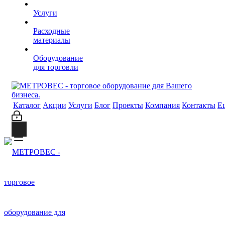
Услуги
Расходные
материалы
Оборудование
для торговли
Каталог
Акции
Услуги
Блог
Проекты
Компания
Контакты
Е