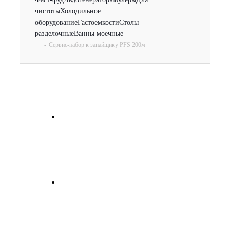
чистоты
Холодильное
оборудование
Гастоемкости
Столы
разделочные
Ванны моечные
-
Сервис-набор к запайщику PFS 200м