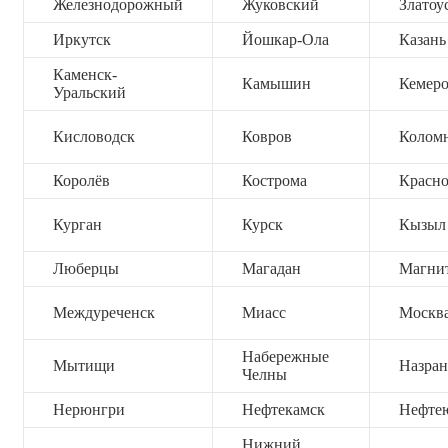
Железнодорожный
Жуковский
Златоу
Иркутск
Йошкар-Ола
Казань
Каменск-
Камышин
Кемер
Уральский
Кисловодск
Ковров
Колом
Королёв
Кострома
Красно
Курган
Курск
Кызыл
Люберцы
Магадан
Магни
Междуреченск
Миасс
Москв
Набережные
Мытищи
Назран
Челны
Нерюнгри
Нефтекамск
Нефте
Нижний