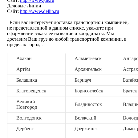
Сайт:
http://www.jde.ru
Деловые Линии
Сайт:
http://www.dellin.ru
Если вас интересует доставка транспортной компанией,
не представленной в данном списке, укажите при
оформлении заказа ее название и координаты. Мы
доставим Ваш груз до любой транспортной компании, в
пределах города.
Абакан
Альметьевск
Ангар
Артём
Архангельск
Астрах
Балашиха
Барнаул
Батайс
Благовещенск
Борисоглебск
Братск
Великий
Владивосток
Владик
Новгород
Волгодонск
Волжский
Вологд
Дербент
Дзержинск
Димит