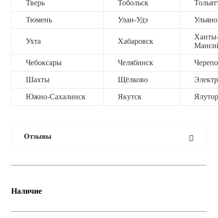
Тверь
Тобольск
Тольят
Тюмень
Улан-Удэ
Ульяно
Ханты
Ухта
Хабаровск
Манси
Чебоксары
Челябинск
Черепо
Шахты
Щёлково
Электр
Южно-Сахалинск
Якутск
Ялутор
Отзывы
Наличие