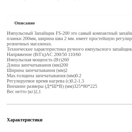
Описание
Импульсный Запайщик FS-200 это самый компактный запайщи
планки 200мм, ширина шва 2 мм. имеет простейшую регулиров
розничных магазинах.
Технические характеристики ручного импульсного запайщик
Напряжение (В/Гц)AC 200/50 110/60
Импульсная мощность (Вт)260
Длина запечатывания (мм)200
Ширина запечатывания (мм)2
Max.толщина запечатывания (мм)0.2
Регулируемое время нагрева (с)0.2-1.3
Внешние размеры (Д*Ш*В) (мм)325*80*225
Вес нетто (кг)2,1
Характеристики