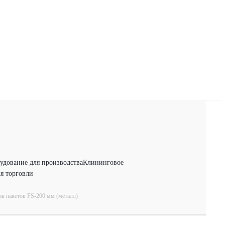
удование для производства
Клининговое
я торговли
к пакетов FS-200 мм (металл)