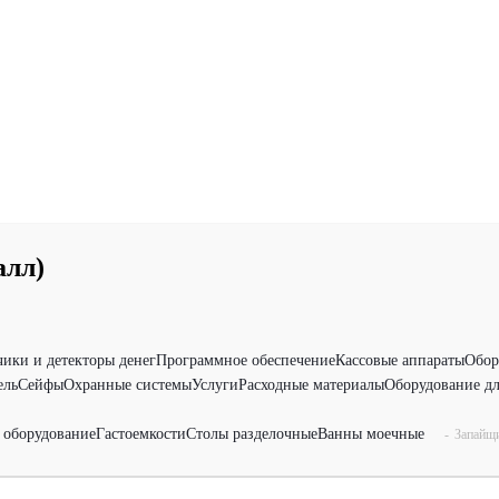
алл)
чики и детекторы денег
Программное обеспечение
Кассовые аппараты
Обор
ель
Сейфы
Охранные системы
Услуги
Расходные материалы
Оборудование дл
 оборудование
Гастоемкости
Столы разделочные
Ванны моечные
-
Запайщи