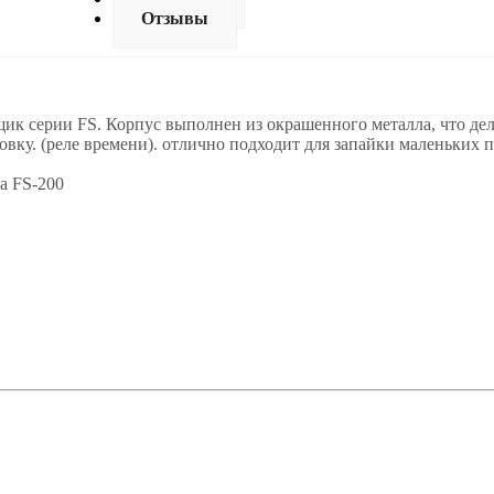
Отзывы
к серии FS. Корпус выполнен из окрашенного металла, что де
ку. (реле времени). отлично подходит для запайки маленьких па
а FS-200