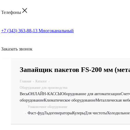
Телефоны
+7 (343) 363-88-13
Многоканальный
Заказать звонок
Запайщик пакетов FS-200 мм (мет
Главная
-
Каталог
-
Оборудование для производства
Весы
ОНЛАЙН-КАССЫ
Оборудование для автоматизации
Счет
оборудование
Климатическое оборудование
Металлическая меб
Упаковочное оборудование
Фаст-фуд
Льдогенераторы
Кулеры
Для чистоты
Холодильное
-