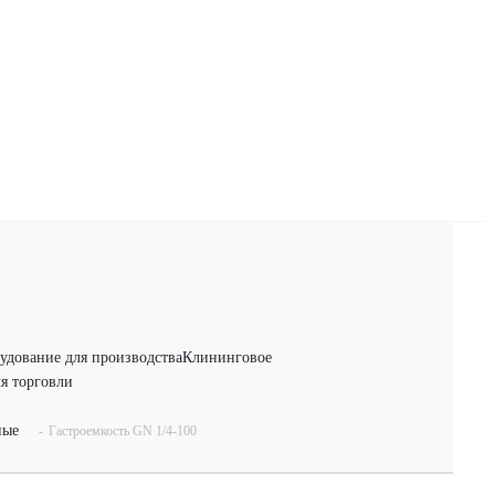
удование для производства
Клининговое
я торговли
ные
-
Гастроемкость GN 1/4-100