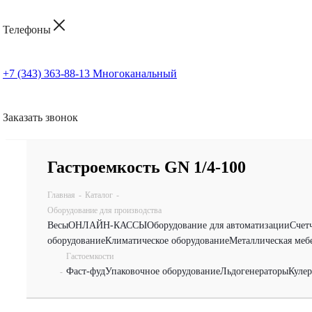
Телефоны
+7 (343) 363-88-13
Многоканальный
Заказать звонок
Гастроемкость GN 1/4-100
Главная
-
Каталог
-
Оборудование для производства
Весы
ОНЛАЙН-КАССЫ
Оборудование для автоматизации
Счет
оборудование
Климатическое оборудование
Металлическая меб
Гастоемкости
Фаст-фуд
Упаковочное оборудование
Льдогенераторы
Куле
-