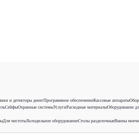
чики и детекторы денег
Программное обеспечение
Кассовые аппараты
Обор
ель
Сейфы
Охранные системы
Услуги
Расходные материалы
Оборудование дл
ры
Для чистоты
Холодильное оборудование
Столы разделочные
Ванны моеч