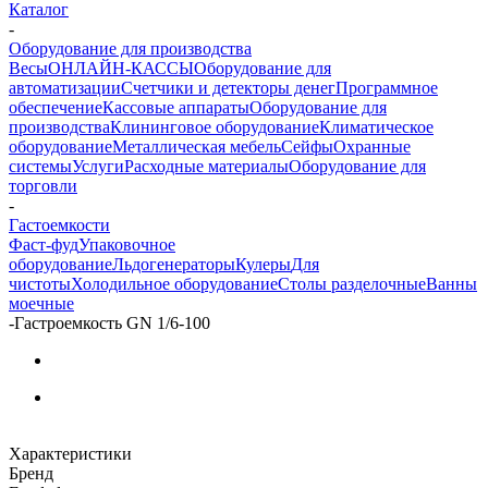
Каталог
-
Оборудование для производства
Весы
ОНЛАЙН-КАССЫ
Оборудование для
автоматизации
Счетчики и детекторы денег
Программное
обеспечение
Кассовые аппараты
Оборудование для
производства
Клининговое оборудование
Климатическое
оборудование
Металлическая мебель
Сейфы
Охранные
системы
Услуги
Расходные материалы
Оборудование для
торговли
-
Гастоемкости
Фаст-фуд
Упаковочное
оборудование
Льдогенераторы
Кулеры
Для
чистоты
Холодильное оборудование
Столы разделочные
Ванны
моечные
-
Гастроемкость GN 1/6-100
Характеристики
Бренд