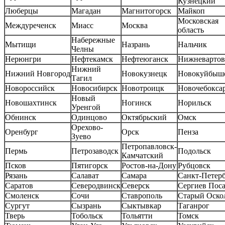
Кузнецкий
Люберцы
Магадан
Магнитогорск
Майкоп
Московская
Междуреченск
Миасс
Москва
область
Набережные
Мытищи
Назрань
Нальчик
Челны
Нерюнгри
Нефтекамск
Нефтеюганск
Нижневартов
Нижний
Нижний Новгород
Новокузнецк
Новокуйбыш
Тагил
Новороссийск
Новосибирск
Новотроицк
Новочебокса
Новый
Новошахтинск
Ногинск
Норильск
Уренгой
Обнинск
Одинцово
Октябрьский
Омск
Орехово-
Оренбург
Орск
Пенза
Зуево
Петропавловск-
Пермь
Петрозаводск
Подольск
Камчатский
Псков
Пятигорск
Ростов-на-Дону
Рубцовск
Рязань
Салават
Самара
Санкт-Петер
Саратов
Северодвинск
Северск
Сергиев Пос
Смоленск
Сочи
Ставрополь
Старый Оско
Сургут
Сызрань
Сыктывкар
Таганрог
Тверь
Тобольск
Тольятти
Томск