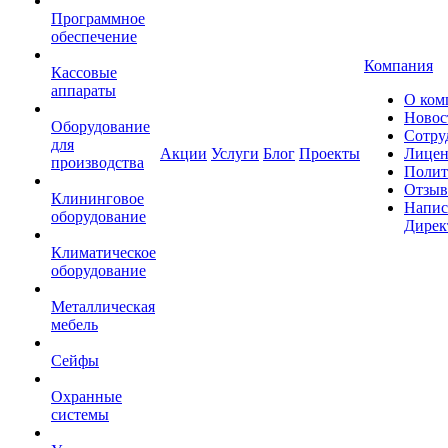
Программное
обеспечение
Компания
Кассовые
аппараты
О ком
Новос
Оборудование
Сотру
для
Акции
Услуги
Блог
Проекты
Лицен
производства
Полит
Отзы
Клининговое
Напис
оборудование
Дирек
Климатическое
оборудование
Металлическая
мебель
Сейфы
Охранные
системы