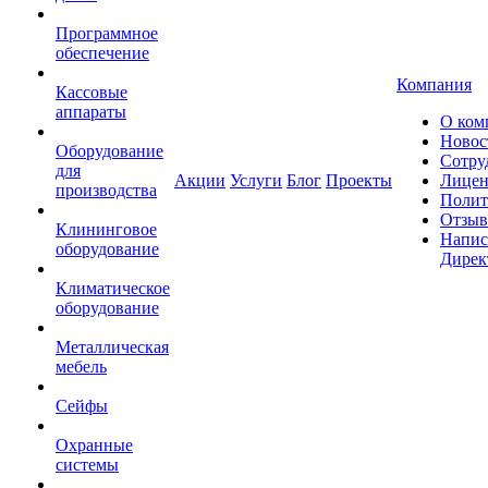
Программное
обеспечение
Компания
Кассовые
аппараты
О ком
Новос
Оборудование
Сотру
для
Акции
Услуги
Блог
Проекты
Лицен
производства
Полит
Отзы
Клининговое
Напис
оборудование
Дирек
Климатическое
оборудование
Металлическая
мебель
Сейфы
Охранные
системы