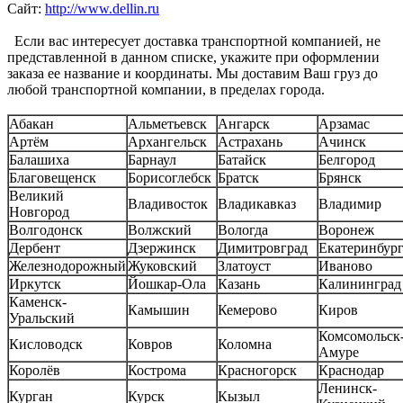
Сайт:
http://www.dellin.ru
Если вас интересует доставка транспортной компанией, не
представленной в данном списке, укажите при оформлении
заказа ее название и координаты. Мы доставим Ваш груз до
любой транспортной компании, в пределах города.
Абакан
Альметьевск
Ангарск
Арзамас
Артём
Архангельск
Астрахань
Ачинск
Балашиха
Барнаул
Батайск
Белгород
Благовещенск
Борисоглебск
Братск
Брянск
Великий
Владивосток
Владикавказ
Владимир
Новгород
Волгодонск
Волжский
Вологда
Воронеж
Дербент
Дзержинск
Димитровград
Екатеринбур
Железнодорожный
Жуковский
Златоуст
Иваново
Иркутск
Йошкар-Ола
Казань
Калининград
Каменск-
Камышин
Кемерово
Киров
Уральский
Комсомольск-
Кисловодск
Ковров
Коломна
Амуре
Королёв
Кострома
Красногорск
Краснодар
Ленинск-
Курган
Курск
Кызыл