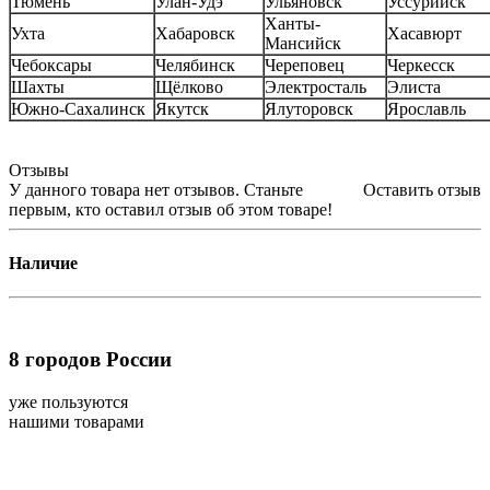
Тюмень
Улан-Удэ
Ульяновск
Уссурийск
Ханты-
Ухта
Хабаровск
Хасавюрт
Мансийск
Чебоксары
Челябинск
Череповец
Черкесск
Шахты
Щёлково
Электросталь
Элиста
Южно-Сахалинск
Якутск
Ялуторовск
Ярославль
Отзывы
У данного товара нет отзывов. Станьте
Оставить отзыв
первым, кто оставил отзыв об этом товаре!
Наличие
8
городов России
уже пользуются
нашими товарами