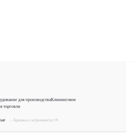
удование для производства
Клининговое
я торговли
ные
-
Крышка к гастроемкости 1/9