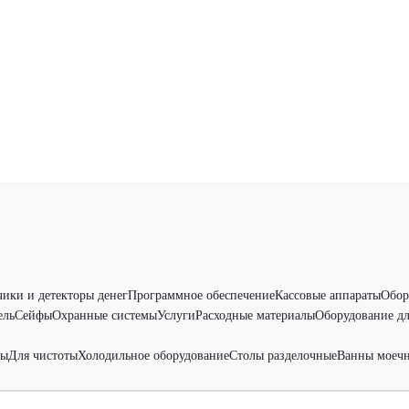
чики и детекторы денег
Программное обеспечение
Кассовые аппараты
Обор
ель
Сейфы
Охранные системы
Услуги
Расходные материалы
Оборудование дл
ры
Для чистоты
Холодильное оборудование
Столы разделочные
Ванны моеч