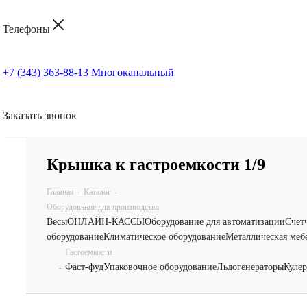
Телефоны
+7 (343) 363-88-13
Многоканальный
Заказать звонок
Крышка к гастроемкости 1/9
Главная
-
Каталог
-
Оборудование для производства
Весы
ОНЛАЙН-КАССЫ
Оборудование для автоматизации
Счет
оборудование
Климатическое оборудование
Металлическая меб
Гастоемкости
Фаст-фуд
Упаковочное оборудование
Льдогенераторы
Куле
-